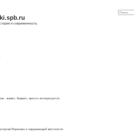
ki.spb.ru
стория и современность.
е
ом - живет, бывает, просто интересуется
огорске/Териоках и окружающей местности