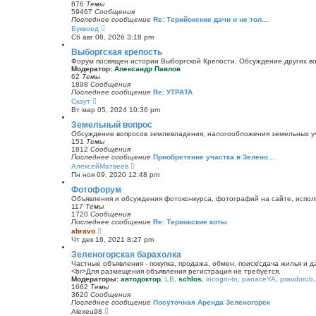
и
876
Темы
к
59467
Сообщения
п
Последнее сообщение
Re: Терийокские дачи и не тол…
о
П
Буквоед
с
е
Сб авг 08, 2026 3:18 pm
л
р
е
е
Выборгская крепость
д
й
Форум посвящен истории Выборгской Крепости. Обсуждение других воп
н
т
Модератор:
Александр Павлов
е
и
62
Темы
м
к
1898
Сообщения
у
п
Последнее сообщение
Re: УТРАТА
с
о
П
Скаут
о
с
е
о
Вт мар 05, 2024 10:36 pm
л
р
б
е
е
Земельный вопрос
щ
д
й
е
Обсуждение вопросов землевладения, налогообложения земельных уча
н
т
н
151
Темы
е
и
и
1812
Сообщения
м
к
ю
Последнее сообщение
Приобретение участка в Зелено…
у
п
П
АлексейМатвеев
с
о
е
о
Пн ноя 09, 2020 12:48 pm
с
р
о
л
е
Фотофорум
б
е
й
щ
Объявления и обсуждения фотоконкурса, фотографий на сайте, испол
д
т
е
117
Темы
н
и
н
1720
Сообщения
е
к
и
Последнее сообщение
Re: Териокские коты
м
п
ю
П
abravo
у
о
е
с
Чт дек 16, 2021 8:27 pm
с
р
о
л
е
Зеленогорская барахолка
о
е
й
б
Частные объявления - покупка, продажа, обмен, поиск/сдача жилья и 
д
т
щ
<br>Для размещения объявления регистрация не требуется.
н
и
е
Модераторы:
автодоктор
,
LB
,
schlos
,
incogni-to
,
panaceYA
,
pravdorub
е
к
н
1662
Темы
м
п
и
3620
Сообщения
у
о
ю
Последнее сообщение
Посуточная Аренда Зеленогорск
с
с
П
Alexeu98
о
л