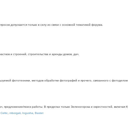
росов допускается только в силу их связи с основной тематикой форума.
стков и строений, строительства и аренды домов, дач.
ьзуемой фототехники, методов обработки фотографий и прочего, связанного с фотоделом
дач, предложение/поиск работы. В пределах только Зеленогорска и окрестностей, включая
,
Celtic
,
mborgali
,
Ingusha
,
Bastet