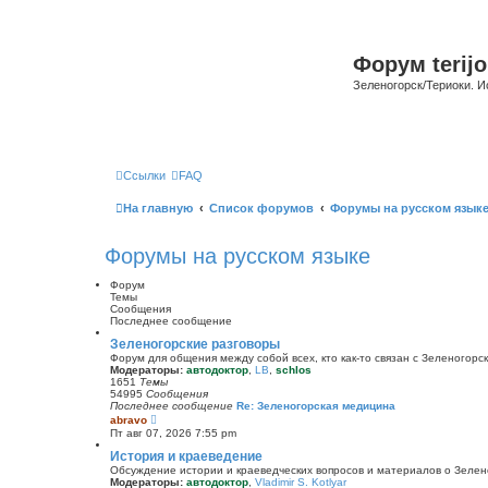
Форум terijo
Зеленогорск/Териоки. И
Ссылки
FAQ
На главную
Список форумов
Форумы на русском язык
Форумы на русском языке
Форум
Темы
Сообщения
Последнее сообщение
Зеленогорские разговоры
Форум для общения между собой всех, кто как-то связан с Зеленогорск
Модераторы:
автодоктор
,
LB
,
schlos
1651
Темы
54995
Сообщения
Последнее сообщение
Re: Зеленогорская медицина
П
abravo
е
Пт авг 07, 2026 7:55 pm
р
е
История и краеведение
й
Обсуждение истории и краеведческих вопросов и материалов о Зелен
т
Модераторы:
автодоктор
,
Vladimir S. Kotlyar