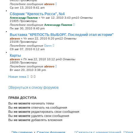
64033
Просмотры
Последнее сообщение
abravo
Ср окт 13, 2010 8:41 am
Сборник "Крепость Росси", №4
Александр Павлов
»
Чт авг 12, 2010 3:43 pm
10
Ответы
21805
Просмотры
Последнее сообщение
Александр Павлов
Пн авг 30, 2010 9:40 pm
Выставка "КРЕПОСТЬ ВЫБОРГ. Последний этап истории"
abravo
»
Чт июл 22, 2010 6:20 pm
12
Ответы
23108
Просмотры
Последнее сообщение
Dann
Сб авг 07, 2010 6:12 am
Карты
abravo
»
Пт янв 22, 2010 10:12 pm
3
Ответы
16059
Просмотры
Последнее сообщение
abravo
Вт июл 20, 2010 3:38 pm
Новая тема
Вернуться к списку форумов
ПРАВА ДОСТУПА
Вы
не можете
начинать темы
Вы
не можете
отвечать на сообщения
Вы
не можете
редактировать свои сообщения
Вы
не можете
удалять свои сообщения
Вы
не можете
добавлять вложения
На главную
Список форумов
Связаться с администрацией
Удал