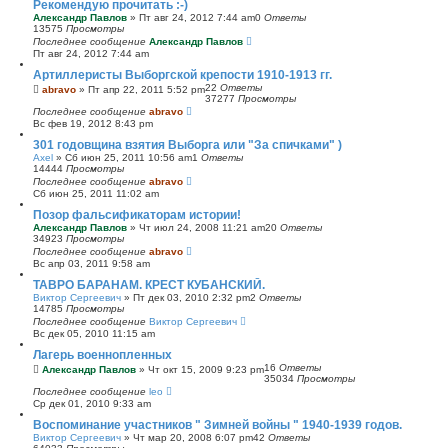
Рекомендую прочитать :-)
Александр Павлов
»
Пт авг 24, 2012 7:44 am
0
Ответы
13575
Просмотры
Последнее сообщение
Александр Павлов
Пт авг 24, 2012 7:44 am
Артиллеристы Выборгской крепости 1910-1913 гг.
22
Ответы
abravo
»
Пт апр 22, 2011 5:52 pm
37277
Просмотры
Последнее сообщение
abravo
Вс фев 19, 2012 8:43 pm
301 годовщина взятия Выборга или "За спичками" )
Axel
»
Сб июн 25, 2011 10:56 am
1
Ответы
14444
Просмотры
Последнее сообщение
abravo
Сб июн 25, 2011 11:02 am
Позор фальсификаторам истории!
Александр Павлов
»
Чт июл 24, 2008 11:21 am
20
Ответы
34923
Просмотры
Последнее сообщение
abravo
Вс апр 03, 2011 9:58 am
ТАВРО БАРАНАМ. КРЕСТ КУБАНСКИЙ.
Виктор Сергеевич
»
Пт дек 03, 2010 2:32 pm
2
Ответы
14785
Просмотры
Последнее сообщение
Виктор Сергеевич
Вс дек 05, 2010 11:15 am
Лагерь военнопленных
16
Ответы
Александр Павлов
»
Чт окт 15, 2009 9:23 pm
35034
Просмотры
Последнее сообщение
leo
Ср дек 01, 2010 9:33 am
Воспоминание участников " Зимней войны " 1940-1939 годов.
Виктор Сергеевич
»
Чт мар 20, 2008 6:07 pm
42
Ответы