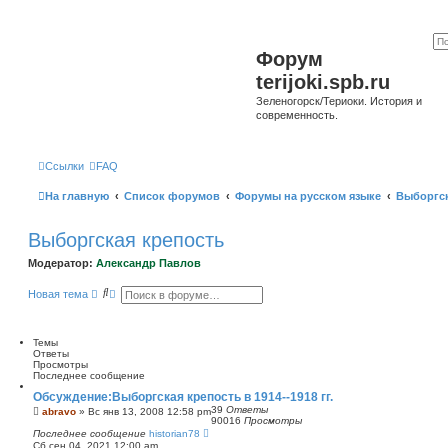
Форум
terijoki.spb.ru
Зеленогорск/Териоки. История и
современность.
Ссылки
FAQ
На главную
Список форумов
Форумы на русском языке
Выборгск
Выборгская крепость
Модератор:
Александр Павлов
П
Р
Новая тема
о
а
и
с
с
ш
к
и
Темы
р
Ответы
е
Просмотры
н
Последнее сообщение
н
Обсуждение:Выборгская крепость в 1914--1918 гг.
ы
39
Ответы
й
abravo
»
Вс янв 13, 2008 12:58 pm
90016
Просмотры
п
Последнее сообщение
historian78
о
Сб сен 04, 2021 12:00 am
и