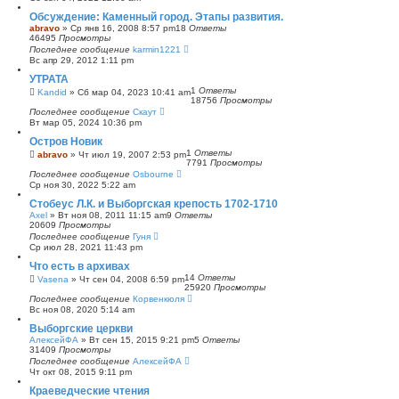
с
Обсуждение: Каменный город. Этапы развития.
к
abravo
»
Ср янв 16, 2008 8:57 pm
18
Ответы
46495
Просмотры
Последнее сообщение
karmin1221
Вс апр 29, 2012 1:11 pm
УТРАТА
1
Ответы
Kandid
»
Сб мар 04, 2023 10:41 am
18756
Просмотры
Последнее сообщение
Скаут
Вт мар 05, 2024 10:36 pm
Остров Новик
1
Ответы
abravo
»
Чт июл 19, 2007 2:53 pm
7791
Просмотры
Последнее сообщение
Osbourne
Ср ноя 30, 2022 5:22 am
Стобеус Л.К. и Выборгская крепость 1702-1710
Axel
»
Вт ноя 08, 2011 11:15 am
9
Ответы
20609
Просмотры
Последнее сообщение
Гуня
Ср июл 28, 2021 11:43 pm
Что есть в архивах
14
Ответы
Vasena
»
Чт сен 04, 2008 6:59 pm
25920
Просмотры
Последнее сообщение
Корвенкюля
Вс ноя 08, 2020 5:14 am
Выборгские церкви
АлексейФА
»
Вт сен 15, 2015 9:21 pm
5
Ответы
31409
Просмотры
Последнее сообщение
АлексейФА
Чт окт 08, 2015 9:11 pm
Краеведческие чтения