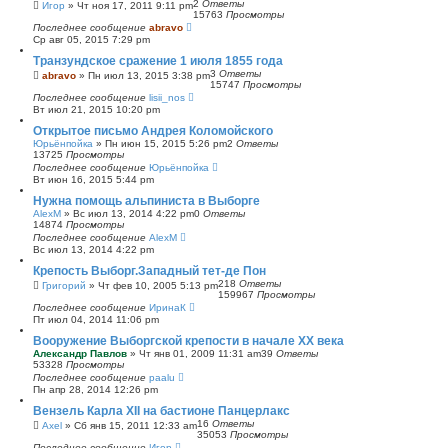
2
Ответы
Игор
»
Чт ноя 17, 2011 9:11 pm
15763
Просмотры
Последнее сообщение
abravo
Ср авг 05, 2015 7:29 pm
Транзундское сражение 1 июля 1855 года
3
Ответы
abravo
»
Пн июл 13, 2015 3:38 pm
15747
Просмотры
Последнее сообщение
lisii_nos
Вт июл 21, 2015 10:20 pm
Открытое письмо Андрея Коломойского
Юрьёнпойка
»
Пн июн 15, 2015 5:26 pm
2
Ответы
13725
Просмотры
Последнее сообщение
Юрьёнпойка
Вт июн 16, 2015 5:44 pm
Нужна помощь альпиниста в Выборге
AlexM
»
Вс июл 13, 2014 4:22 pm
0
Ответы
14874
Просмотры
Последнее сообщение
AlexM
Вс июл 13, 2014 4:22 pm
Крепость Выборг.Западный тет-де Пон
218
Ответы
Григорий
»
Чт фев 10, 2005 5:13 pm
159967
Просмотры
Последнее сообщение
ИринаК
Пт июл 04, 2014 11:06 pm
Вооружение Выборгской крепости в начале ХХ века
Александр Павлов
»
Чт янв 01, 2009 11:31 am
39
Ответы
53328
Просмотры
Последнее сообщение
paalu
Пн апр 28, 2014 12:26 pm
Вензель Карла XII на бастионе Панцерлакс
16
Ответы
Axel
»
Сб янв 15, 2011 12:33 am
35053
Просмотры
Последнее сообщение
Игор