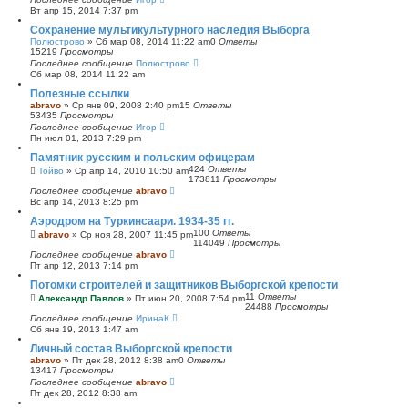
Вт апр 15, 2014 7:37 pm
Сохранение мультикультурного наследия Выборга
Полюстрово
»
Сб мар 08, 2014 11:22 am
0
Ответы
15219
Просмотры
Последнее сообщение
Полюстрово
Сб мар 08, 2014 11:22 am
Полезные ссылки
abravo
»
Ср янв 09, 2008 2:40 pm
15
Ответы
53435
Просмотры
Последнее сообщение
Игор
Пн июл 01, 2013 7:29 pm
Памятник русским и польским офицерам
424
Ответы
Тойво
»
Ср апр 14, 2010 10:50 am
173811
Просмотры
Последнее сообщение
abravo
Вс апр 14, 2013 8:25 pm
Аэродром на Туркинсаари. 1934-35 гг.
100
Ответы
abravo
»
Ср ноя 28, 2007 11:45 pm
114049
Просмотры
Последнее сообщение
abravo
Пт апр 12, 2013 7:14 pm
Потомки строителей и защитников Выборгской крепости
11
Ответы
Александр Павлов
»
Пт июн 20, 2008 7:54 pm
24488
Просмотры
Последнее сообщение
ИринаК
Сб янв 19, 2013 1:47 am
Личный состав Выборгской крепости
abravo
»
Пт дек 28, 2012 8:38 am
0
Ответы
13417
Просмотры
Последнее сообщение
abravo
Пт дек 28, 2012 8:38 am