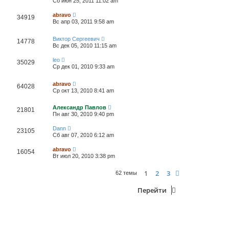
Сб июн 25, 2011 11:02 am
abravo
34919
Вс апр 03, 2011 9:58 am
Виктор Сергеевич
14778
Вс дек 05, 2010 11:15 am
leo
35029
Ср дек 01, 2010 9:33 am
abravo
64028
Ср окт 13, 2010 8:41 am
Александр Павлов
21801
Пн авг 30, 2010 9:40 pm
Dann
23105
Сб авг 07, 2010 6:12 am
abravo
16054
Вт июл 20, 2010 3:38 pm
1
2
3
След.
62 темы
Перейти