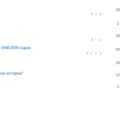
20
1
2
2
16
1
2
1940-1939 годов.
42
1
2
3
10
ап истории"
12
3