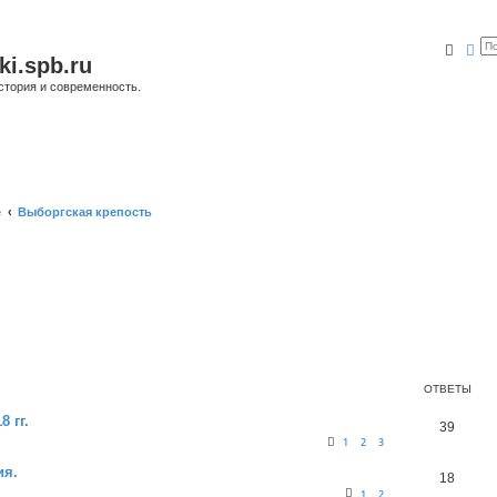
Поис
Ра
ki.spb.ru
стория и современность.
е
Выборгская крепость
ОТВЕТЫ
 гг.
39
1
2
3
ия.
18
1
2