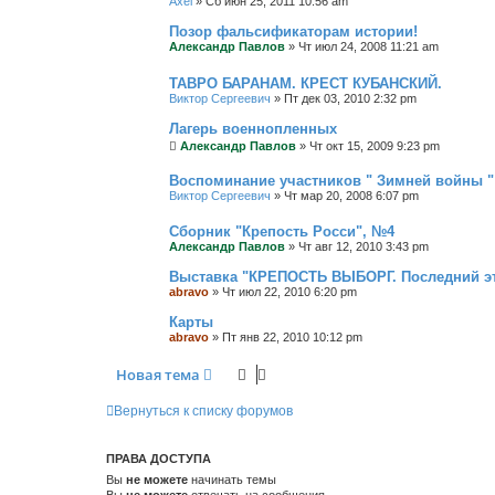
Axel
»
Сб июн 25, 2011 10:56 am
Позор фальсификаторам истории!
Александр Павлов
»
Чт июл 24, 2008 11:21 am
ТАВРО БАРАНАМ. КРЕСТ КУБАНСКИЙ.
Виктор Сергеевич
»
Пт дек 03, 2010 2:32 pm
Лагерь военнопленных
Александр Павлов
»
Чт окт 15, 2009 9:23 pm
Воспоминание участников " Зимней войны " 
Виктор Сергеевич
»
Чт мар 20, 2008 6:07 pm
Сборник "Крепость Росси", №4
Александр Павлов
»
Чт авг 12, 2010 3:43 pm
Выставка "КРЕПОСТЬ ВЫБОРГ. Последний эт
abravo
»
Чт июл 22, 2010 6:20 pm
Карты
abravo
»
Пт янв 22, 2010 10:12 pm
Новая тема
Вернуться к списку форумов
ПРАВА ДОСТУПА
Вы
не можете
начинать темы