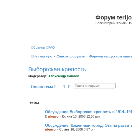
Форум terijo
Зеленогорск/Териоки. И
Ссылки
FAQ
На главную
Список форумов
Форумы на русском язык
Выборгская крепость
Модератор:
Александр Павлов
Поиск
Расширенный поиск
Новая тема
ТЕМЫ
Обсуждение:Выборгская крепость в 1914--1918
abravo
»
Вс янв 13, 2008 12:58 pm
Обсуждение: Каменный город. Этапы развит
abravo
»
Ср янв 16, 2008 8:57 pm