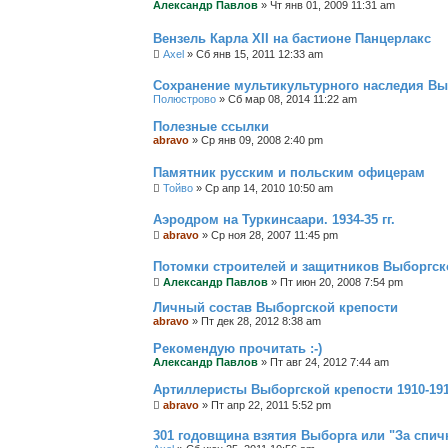
Александр Павлов
»
Чт янв 01, 2009 11:31 am
Вензель Карла XII на бастионе Панцерлакс
Axel
»
Сб янв 15, 2011 12:33 am
Сохранение мультикультурного наследия Вы
Полюстрово
»
Сб мар 08, 2014 11:22 am
Полезные ссылки
abravo
»
Ср янв 09, 2008 2:40 pm
Памятник русским и польским офицерам
Тойво
»
Ср апр 14, 2010 10:50 am
Аэродром на Туркинсаари. 1934-35 гг.
abravo
»
Ср ноя 28, 2007 11:45 pm
Потомки строителей и защитников Выборгск
Александр Павлов
»
Пт июн 20, 2008 7:54 pm
Личный состав Выборгской крепости
abravo
»
Пт дек 28, 2012 8:38 am
Рекомендую прочитать :-)
Александр Павлов
»
Пт авг 24, 2012 7:44 am
Артиллеристы Выборгской крепости 1910-1913
abravo
»
Пт апр 22, 2011 5:52 pm
301 годовщина взятия Выборга или "За спич