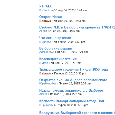
УТРАТА
Kandid
»
Сб мар 04, 2023 10:41 am
Остров Новик
abravo
»
Чт июл 19, 2007 2:53 pm
Стобеус Л.К. и Выборгская крепость 1702-17
Axel
»
Вт ноя 08, 2011 11:15 am
Что есть в архивах
Vasena
»
Чт сен 04, 2008 6:59 pm
Выборгские церкви
АлексейФА
»
Вт сен 15, 2015 9:21 pm
Краеведческие чтения
Игор
»
Чт ноя 17, 2011 9:11 pm
Транзундское сражение 1 июля 1855 года
abravo
»
Пн июл 13, 2015 3:38 pm
Открытое письмо Андрея Коломойского
Юрьёнпойка
»
Пн июн 15, 2015 5:26 pm
Нужна помощь альпиниста в Выборге
AlexM
»
Вс июл 13, 2014 4:22 pm
Крепость Выборг.Западный тет-де Пон
Григорий
»
Чт фев 10, 2005 5:13 pm
Вооружение Выборгской крепости в начале 