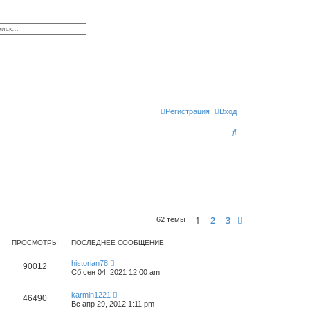
к
сширенный поиск
Регистрация
Вход
П
о
и
с
к
1
2
3
След.
62 темы
ПРОСМОТРЫ
ПОСЛЕДНЕЕ СООБЩЕНИЕ
historian78
90012
Сб сен 04, 2021 12:00 am
karmin1221
46490
Вс апр 29, 2012 1:11 pm