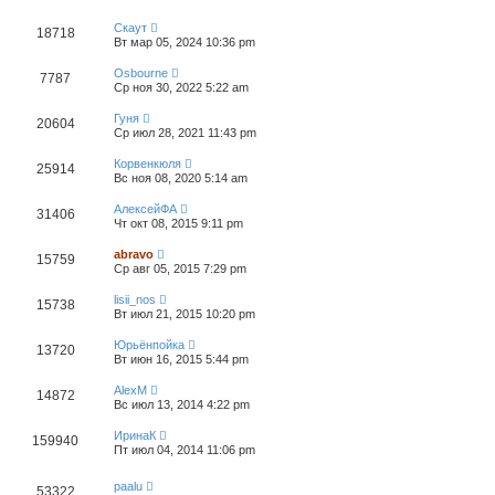
Скаут
18718
Вт мар 05, 2024 10:36 pm
Osbourne
7787
Ср ноя 30, 2022 5:22 am
Гуня
20604
Ср июл 28, 2021 11:43 pm
Корвенкюля
25914
Вс ноя 08, 2020 5:14 am
АлексейФА
31406
Чт окт 08, 2015 9:11 pm
abravo
15759
Ср авг 05, 2015 7:29 pm
lisii_nos
15738
Вт июл 21, 2015 10:20 pm
Юрьёнпойка
13720
Вт июн 16, 2015 5:44 pm
AlexM
14872
Вс июл 13, 2014 4:22 pm
ИринаК
159940
Пт июл 04, 2014 11:06 pm
paalu
53322