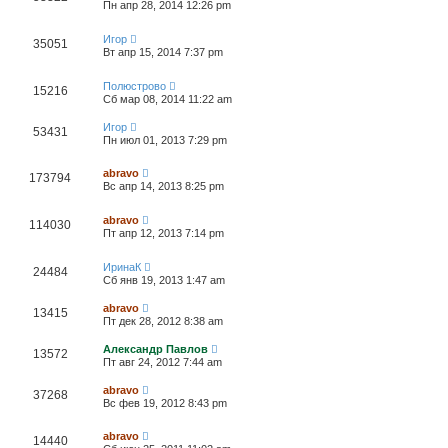
Пн апр 28, 2014 12:26 pm
Игор
35051
Вт апр 15, 2014 7:37 pm
Полюстрово
15216
Сб мар 08, 2014 11:22 am
Игор
53431
Пн июл 01, 2013 7:29 pm
abravo
173794
Вс апр 14, 2013 8:25 pm
abravo
114030
Пт апр 12, 2013 7:14 pm
ИринаК
24484
Сб янв 19, 2013 1:47 am
abravo
13415
Пт дек 28, 2012 8:38 am
Александр Павлов
13572
Пт авг 24, 2012 7:44 am
abravo
37268
Вс фев 19, 2012 8:43 pm
abravo
14440