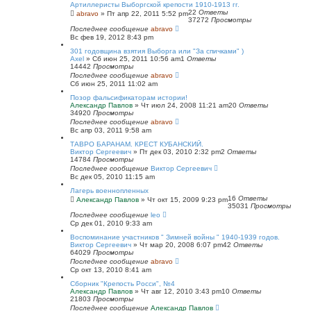
Артиллеристы Выборгской крепости 1910-1913 гг.
22
Ответы
abravo
»
Пт апр 22, 2011 5:52 pm
37272
Просмотры
Последнее сообщение
abravo
Вс фев 19, 2012 8:43 pm
301 годовщина взятия Выборга или "За спичками" )
Axel
»
Сб июн 25, 2011 10:56 am
1
Ответы
14442
Просмотры
Последнее сообщение
abravo
Сб июн 25, 2011 11:02 am
Позор фальсификаторам истории!
Александр Павлов
»
Чт июл 24, 2008 11:21 am
20
Ответы
34920
Просмотры
Последнее сообщение
abravo
Вс апр 03, 2011 9:58 am
ТАВРО БАРАНАМ. КРЕСТ КУБАНСКИЙ.
Виктор Сергеевич
»
Пт дек 03, 2010 2:32 pm
2
Ответы
14784
Просмотры
Последнее сообщение
Виктор Сергеевич
Вс дек 05, 2010 11:15 am
Лагерь военнопленных
16
Ответы
Александр Павлов
»
Чт окт 15, 2009 9:23 pm
35031
Просмотры
Последнее сообщение
leo
Ср дек 01, 2010 9:33 am
Воспоминание участников " Зимней войны " 1940-1939 годов.
Виктор Сергеевич
»
Чт мар 20, 2008 6:07 pm
42
Ответы
64029
Просмотры
Последнее сообщение
abravo
Ср окт 13, 2010 8:41 am
Сборник "Крепость Росси", №4
Александр Павлов
»
Чт авг 12, 2010 3:43 pm
10
Ответы
21803
Просмотры
Последнее сообщение
Александр Павлов