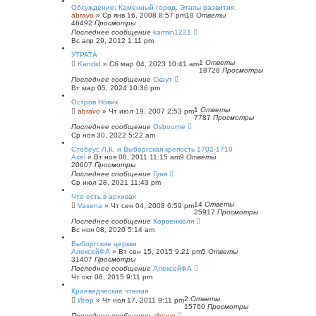
с
Обсуждение: Каменный город. Этапы развития.
к
abravo
»
Ср янв 16, 2008 8:57 pm
18
Ответы
46492
Просмотры
Последнее сообщение
karmin1221
Вс апр 29, 2012 1:11 pm
УТРАТА
1
Ответы
Kandid
»
Сб мар 04, 2023 10:41 am
18728
Просмотры
Последнее сообщение
Скаут
Вт мар 05, 2024 10:36 pm
Остров Новик
1
Ответы
abravo
»
Чт июл 19, 2007 2:53 pm
7787
Просмотры
Последнее сообщение
Osbourne
Ср ноя 30, 2022 5:22 am
Стобеус Л.К. и Выборгская крепость 1702-1710
Axel
»
Вт ноя 08, 2011 11:15 am
9
Ответы
20607
Просмотры
Последнее сообщение
Гуня
Ср июл 28, 2021 11:43 pm
Что есть в архивах
14
Ответы
Vasena
»
Чт сен 04, 2008 6:59 pm
25917
Просмотры
Последнее сообщение
Корвенкюля
Вс ноя 08, 2020 5:14 am
Выборгские церкви
АлексейФА
»
Вт сен 15, 2015 9:21 pm
5
Ответы
31407
Просмотры
Последнее сообщение
АлексейФА
Чт окт 08, 2015 9:11 pm
Краеведческие чтения
2
Ответы
Игор
»
Чт ноя 17, 2011 9:11 pm
15760
Просмотры
Последнее сообщение
abravo