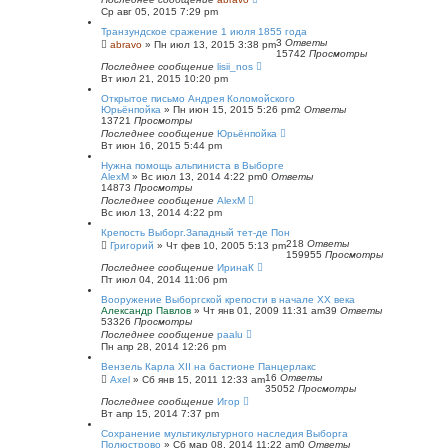
Ср авг 05, 2015 7:29 pm
Транзундское сражение 1 июля 1855 года
3
Ответы
abravo
»
Пн июл 13, 2015 3:38 pm
15742
Просмотры
Последнее сообщение
lisii_nos
Вт июл 21, 2015 10:20 pm
Открытое письмо Андрея Коломойского
Юрьёнпойка
»
Пн июн 15, 2015 5:26 pm
2
Ответы
13721
Просмотры
Последнее сообщение
Юрьёнпойка
Вт июн 16, 2015 5:44 pm
Нужна помощь альпиниста в Выборге
AlexM
»
Вс июл 13, 2014 4:22 pm
0
Ответы
14873
Просмотры
Последнее сообщение
AlexM
Вс июл 13, 2014 4:22 pm
Крепость Выборг.Западный тет-де Пон
218
Ответы
Григорий
»
Чт фев 10, 2005 5:13 pm
159955
Просмотры
Последнее сообщение
ИринаК
Пт июл 04, 2014 11:06 pm
Вооружение Выборгской крепости в начале ХХ века
Александр Павлов
»
Чт янв 01, 2009 11:31 am
39
Ответы
53326
Просмотры
Последнее сообщение
paalu
Пн апр 28, 2014 12:26 pm
Вензель Карла XII на бастионе Панцерлакс
16
Ответы
Axel
»
Сб янв 15, 2011 12:33 am
35052
Просмотры
Последнее сообщение
Игор
Вт апр 15, 2014 7:37 pm
Сохранение мультикультурного наследия Выборга
Полюстрово
»
Сб мар 08, 2014 11:22 am
0
Ответы