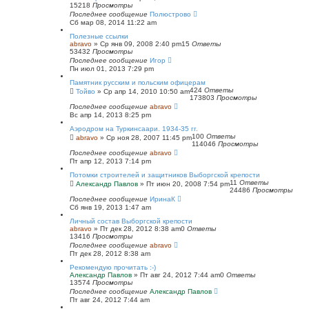
15218
Просмотры
Последнее сообщение
Полюстрово
Сб мар 08, 2014 11:22 am
Полезные ссылки
abravo
»
Ср янв 09, 2008 2:40 pm
15
Ответы
53432
Просмотры
Последнее сообщение
Игор
Пн июл 01, 2013 7:29 pm
Памятник русским и польским офицерам
424
Ответы
Тойво
»
Ср апр 14, 2010 10:50 am
173803
Просмотры
Последнее сообщение
abravo
Вс апр 14, 2013 8:25 pm
Аэродром на Туркинсаари. 1934-35 гг.
100
Ответы
abravo
»
Ср ноя 28, 2007 11:45 pm
114046
Просмотры
Последнее сообщение
abravo
Пт апр 12, 2013 7:14 pm
Потомки строителей и защитников Выборгской крепости
11
Ответы
Александр Павлов
»
Пт июн 20, 2008 7:54 pm
24486
Просмотры
Последнее сообщение
ИринаК
Сб янв 19, 2013 1:47 am
Личный состав Выборгской крепости
abravo
»
Пт дек 28, 2012 8:38 am
0
Ответы
13416
Просмотры
Последнее сообщение
abravo
Пт дек 28, 2012 8:38 am
Рекомендую прочитать :-)
Александр Павлов
»
Пт авг 24, 2012 7:44 am
0
Ответы
13574
Просмотры
Последнее сообщение
Александр Павлов
Пт авг 24, 2012 7:44 am