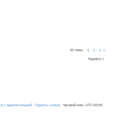
1
62 темы
С
2
3
л
е
Перейти
д
.
ся с администрацией
Удалить cookies
Часовой пояс:
UTC+03:00