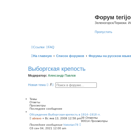
Форум terijo
Зеленогорск/Териоки. И
Пропустить
Ссылки
FAQ
На главную
Список форумов
Форумы на русском язык
Выборгская крепость
Модератор:
Александр Павлов
П
Р
Новая тема
о
а
и
с
с
ш
к
и
Темы
р
Ответы
е
Просмотры
н
Последнее сообщение
н
Обсуждение:Выборгская крепость в 1914--1918 гг.
ы
39
Ответы
abravo
»
Вс янв 13, 2008 12:58 pm
й
90014
Просмотры
п
Последнее сообщение
historian78
о
Сб сен 04, 2021 12:00 am
и