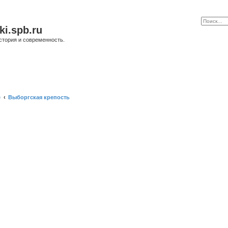
ki.spb.ru
стория и современность.
е
Выборгская крепость