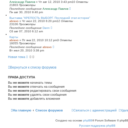
Александр Павлов
»
Чт авг 12, 2010 3:43 pm
10
Ответы
21803
Просмотры
Последнее сообщение
Александр Павлов
Пн авг 30, 2010 9:40 pm
Выставка "КРЕПОСТЬ ВЫБОРГ. Последний этап истории"
abravo
»
Чт июл 22, 2010 6:20 pm
12
Ответы
23106
Просмотры
Последнее сообщение
Dann
Сб авг 07, 2010 6:12 am
Карты
abravo
»
Пт янв 22, 2010 10:12 pm
3
Ответы
16055
Просмотры
Последнее сообщение
abravo
Вт июл 20, 2010 3:38 pm
Новая тема
Вернуться к списку форумов
ПРАВА ДОСТУПА
Вы
не можете
начинать темы
Вы
не можете
отвечать на сообщения
Вы
не можете
редактировать свои сообщения
Вы
не можете
удалять свои сообщения
Вы
не можете
добавлять вложения
На главную
Список форумов
Связаться с администрацией
Удал
Создано на основе
phpBB
® Forum Software © phpBB
Русская поддержка phpBB