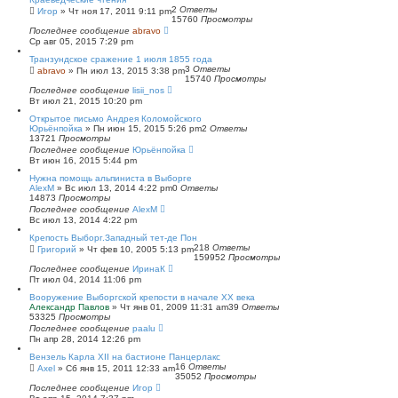
2
Ответы
Игор
»
Чт ноя 17, 2011 9:11 pm
15760
Просмотры
Последнее сообщение
abravo
Ср авг 05, 2015 7:29 pm
Транзундское сражение 1 июля 1855 года
3
Ответы
abravo
»
Пн июл 13, 2015 3:38 pm
15740
Просмотры
Последнее сообщение
lisii_nos
Вт июл 21, 2015 10:20 pm
Открытое письмо Андрея Коломойского
Юрьёнпойка
»
Пн июн 15, 2015 5:26 pm
2
Ответы
13721
Просмотры
Последнее сообщение
Юрьёнпойка
Вт июн 16, 2015 5:44 pm
Нужна помощь альпиниста в Выборге
AlexM
»
Вс июл 13, 2014 4:22 pm
0
Ответы
14873
Просмотры
Последнее сообщение
AlexM
Вс июл 13, 2014 4:22 pm
Крепость Выборг.Западный тет-де Пон
218
Ответы
Григорий
»
Чт фев 10, 2005 5:13 pm
159952
Просмотры
Последнее сообщение
ИринаК
Пт июл 04, 2014 11:06 pm
Вооружение Выборгской крепости в начале ХХ века
Александр Павлов
»
Чт янв 01, 2009 11:31 am
39
Ответы
53325
Просмотры
Последнее сообщение
paalu
Пн апр 28, 2014 12:26 pm
Вензель Карла XII на бастионе Панцерлакс
16
Ответы
Axel
»
Сб янв 15, 2011 12:33 am
35052
Просмотры
Последнее сообщение
Игор