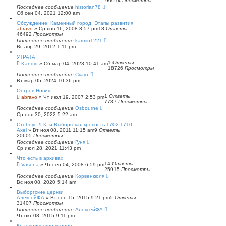
90014
Просмотры
п
Последнее сообщение
historian78
о
Сб сен 04, 2021 12:00 am
и
с
Обсуждение: Каменный город. Этапы развития.
к
abravo
»
Ср янв 16, 2008 8:57 pm
18
Ответы
46492
Просмотры
Последнее сообщение
karmin1221
Вс апр 29, 2012 1:11 pm
УТРАТА
1
Ответы
Kandid
»
Сб мар 04, 2023 10:41 am
18726
Просмотры
Последнее сообщение
Скаут
Вт мар 05, 2024 10:36 pm
Остров Новик
1
Ответы
abravo
»
Чт июл 19, 2007 2:53 pm
7787
Просмотры
Последнее сообщение
Osbourne
Ср ноя 30, 2022 5:22 am
Стобеус Л.К. и Выборгская крепость 1702-1710
Axel
»
Вт ноя 08, 2011 11:15 am
9
Ответы
20605
Просмотры
Последнее сообщение
Гуня
Ср июл 28, 2021 11:43 pm
Что есть в архивах
14
Ответы
Vasena
»
Чт сен 04, 2008 6:59 pm
25915
Просмотры
Последнее сообщение
Корвенкюля
Вс ноя 08, 2020 5:14 am
Выборгские церкви
АлексейФА
»
Вт сен 15, 2015 9:21 pm
5
Ответы
31407
Просмотры
Последнее сообщение
АлексейФА
Чт окт 08, 2015 9:11 pm
Краеведческие чтения