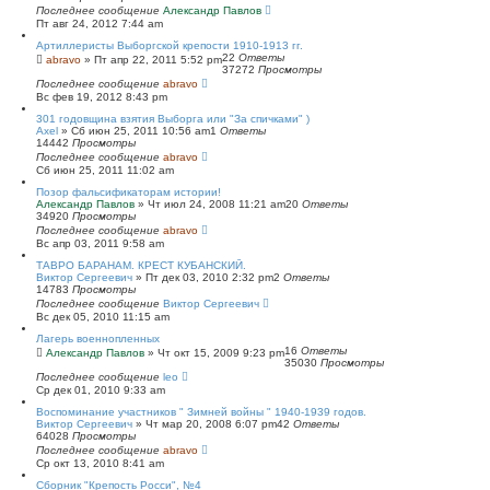
Последнее сообщение
Александр Павлов
Пт авг 24, 2012 7:44 am
Артиллеристы Выборгской крепости 1910-1913 гг.
22
Ответы
abravo
»
Пт апр 22, 2011 5:52 pm
37272
Просмотры
Последнее сообщение
abravo
Вс фев 19, 2012 8:43 pm
301 годовщина взятия Выборга или "За спичками" )
Axel
»
Сб июн 25, 2011 10:56 am
1
Ответы
14442
Просмотры
Последнее сообщение
abravo
Сб июн 25, 2011 11:02 am
Позор фальсификаторам истории!
Александр Павлов
»
Чт июл 24, 2008 11:21 am
20
Ответы
34920
Просмотры
Последнее сообщение
abravo
Вс апр 03, 2011 9:58 am
ТАВРО БАРАНАМ. КРЕСТ КУБАНСКИЙ.
Виктор Сергеевич
»
Пт дек 03, 2010 2:32 pm
2
Ответы
14783
Просмотры
Последнее сообщение
Виктор Сергеевич
Вс дек 05, 2010 11:15 am
Лагерь военнопленных
16
Ответы
Александр Павлов
»
Чт окт 15, 2009 9:23 pm
35030
Просмотры
Последнее сообщение
leo
Ср дек 01, 2010 9:33 am
Воспоминание участников " Зимней войны " 1940-1939 годов.
Виктор Сергеевич
»
Чт мар 20, 2008 6:07 pm
42
Ответы
64028
Просмотры
Последнее сообщение
abravo
Ср окт 13, 2010 8:41 am
Сборник "Крепость Росси", №4