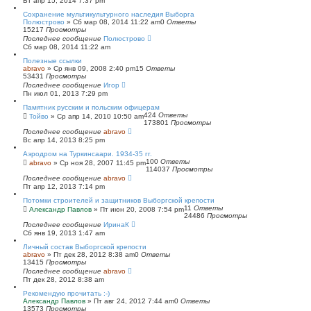
Вт апр 15, 2014 7:37 pm
Сохранение мультикультурного наследия Выборга
Полюстрово
»
Сб мар 08, 2014 11:22 am
0
Ответы
15217
Просмотры
Последнее сообщение
Полюстрово
Сб мар 08, 2014 11:22 am
Полезные ссылки
abravo
»
Ср янв 09, 2008 2:40 pm
15
Ответы
53431
Просмотры
Последнее сообщение
Игор
Пн июл 01, 2013 7:29 pm
Памятник русским и польским офицерам
424
Ответы
Тойво
»
Ср апр 14, 2010 10:50 am
173801
Просмотры
Последнее сообщение
abravo
Вс апр 14, 2013 8:25 pm
Аэродром на Туркинсаари. 1934-35 гг.
100
Ответы
abravo
»
Ср ноя 28, 2007 11:45 pm
114037
Просмотры
Последнее сообщение
abravo
Пт апр 12, 2013 7:14 pm
Потомки строителей и защитников Выборгской крепости
11
Ответы
Александр Павлов
»
Пт июн 20, 2008 7:54 pm
24486
Просмотры
Последнее сообщение
ИринаК
Сб янв 19, 2013 1:47 am
Личный состав Выборгской крепости
abravo
»
Пт дек 28, 2012 8:38 am
0
Ответы
13415
Просмотры
Последнее сообщение
abravo
Пт дек 28, 2012 8:38 am
Рекомендую прочитать :-)
Александр Павлов
»
Пт авг 24, 2012 7:44 am
0
Ответы
13573
Просмотры