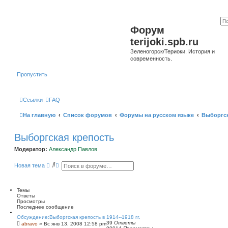
Форум
terijoki.spb.ru
Зеленогорск/Териоки. История и
современность.
Пропустить
Ссылки
FAQ
На главную
Список форумов
Форумы на русском языке
Выборгск
Выборгская крепость
Модератор:
Александр Павлов
П
Р
Новая тема
о
а
и
с
с
ш
к
и
Темы
р
Ответы
е
Просмотры
н
Последнее сообщение
н
Обсуждение:Выборгская крепость в 1914--1918 гг.
ы
39
Ответы
abravo
»
Вс янв 13, 2008 12:58 pm
й