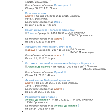
15218
Просмотры
Последнее сообщение
Полюстрово
Сб мар 08, 2014 11:22 am
Полезные ссылки
abravo
»
Ср янв 09, 2008 2:40 pm
15
Ответы
53433
Просмотры
Последнее сообщение
Игор
Пн июл 01, 2013 7:29 pm
Памятник русским и польским офицерам
424
Ответы
Тойво
»
Ср апр 14, 2010 10:50 am
173805
Просмотры
Последнее сообщение
abravo
Вс апр 14, 2013 8:25 pm
Аэродром на Туркинсаари. 1934-35 гг.
100
Ответы
abravo
»
Ср ноя 28, 2007 11:45 pm
114046
Просмотры
Последнее сообщение
abravo
Пт апр 12, 2013 7:14 pm
Потомки строителей и защитников Выборгской крепости
11
Ответы
Александр Павлов
»
Пт июн 20, 2008 7:54 pm
24486
Просмотры
Последнее сообщение
ИринаК
Сб янв 19, 2013 1:47 am
Личный состав Выборгской крепости
abravo
»
Пт дек 28, 2012 8:38 am
0
Ответы
13417
Просмотры
Последнее сообщение
abravo
Пт дек 28, 2012 8:38 am
Рекомендую прочитать :-)
Александр Павлов
»
Пт авг 24, 2012 7:44 am
0
Ответы
13574
Просмотры
Последнее сообщение
Александр Павлов
Пт авг 24, 2012 7:44 am