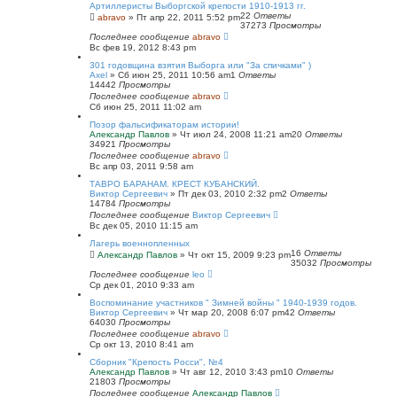
Артиллеристы Выборгской крепости 1910-1913 гг.
22
Ответы
abravo
»
Пт апр 22, 2011 5:52 pm
37273
Просмотры
Последнее сообщение
abravo
Вс фев 19, 2012 8:43 pm
301 годовщина взятия Выборга или "За спичками" )
Axel
»
Сб июн 25, 2011 10:56 am
1
Ответы
14442
Просмотры
Последнее сообщение
abravo
Сб июн 25, 2011 11:02 am
Позор фальсификаторам истории!
Александр Павлов
»
Чт июл 24, 2008 11:21 am
20
Ответы
34921
Просмотры
Последнее сообщение
abravo
Вс апр 03, 2011 9:58 am
ТАВРО БАРАНАМ. КРЕСТ КУБАНСКИЙ.
Виктор Сергеевич
»
Пт дек 03, 2010 2:32 pm
2
Ответы
14784
Просмотры
Последнее сообщение
Виктор Сергеевич
Вс дек 05, 2010 11:15 am
Лагерь военнопленных
16
Ответы
Александр Павлов
»
Чт окт 15, 2009 9:23 pm
35032
Просмотры
Последнее сообщение
leo
Ср дек 01, 2010 9:33 am
Воспоминание участников " Зимней войны " 1940-1939 годов.
Виктор Сергеевич
»
Чт мар 20, 2008 6:07 pm
42
Ответы
64030
Просмотры
Последнее сообщение
abravo
Ср окт 13, 2010 8:41 am
Сборник "Крепость Росси", №4
Александр Павлов
»
Чт авг 12, 2010 3:43 pm
10
Ответы
21803
Просмотры
Последнее сообщение
Александр Павлов