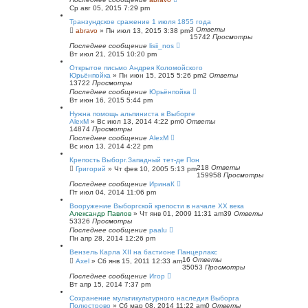
Ср авг 05, 2015 7:29 pm
Транзундское сражение 1 июля 1855 года
3
Ответы
abravo
»
Пн июл 13, 2015 3:38 pm
15742
Просмотры
Последнее сообщение
lisii_nos
Вт июл 21, 2015 10:20 pm
Открытое письмо Андрея Коломойского
Юрьёнпойка
»
Пн июн 15, 2015 5:26 pm
2
Ответы
13722
Просмотры
Последнее сообщение
Юрьёнпойка
Вт июн 16, 2015 5:44 pm
Нужна помощь альпиниста в Выборге
AlexM
»
Вс июл 13, 2014 4:22 pm
0
Ответы
14874
Просмотры
Последнее сообщение
AlexM
Вс июл 13, 2014 4:22 pm
Крепость Выборг.Западный тет-де Пон
218
Ответы
Григорий
»
Чт фев 10, 2005 5:13 pm
159958
Просмотры
Последнее сообщение
ИринаК
Пт июл 04, 2014 11:06 pm
Вооружение Выборгской крепости в начале ХХ века
Александр Павлов
»
Чт янв 01, 2009 11:31 am
39
Ответы
53326
Просмотры
Последнее сообщение
paalu
Пн апр 28, 2014 12:26 pm
Вензель Карла XII на бастионе Панцерлакс
16
Ответы
Axel
»
Сб янв 15, 2011 12:33 am
35053
Просмотры
Последнее сообщение
Игор
Вт апр 15, 2014 7:37 pm
Сохранение мультикультурного наследия Выборга
Полюстрово
»
Сб мар 08, 2014 11:22 am
0
Ответы