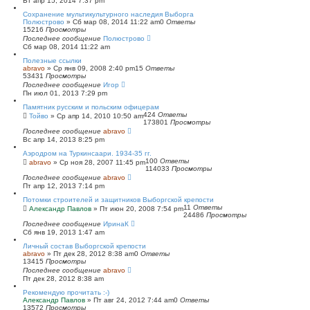
Вт апр 15, 2014 7:37 pm
Сохранение мультикультурного наследия Выборга
Полюстрово
»
Сб мар 08, 2014 11:22 am
0
Ответы
15216
Просмотры
Последнее сообщение
Полюстрово
Сб мар 08, 2014 11:22 am
Полезные ссылки
abravo
»
Ср янв 09, 2008 2:40 pm
15
Ответы
53431
Просмотры
Последнее сообщение
Игор
Пн июл 01, 2013 7:29 pm
Памятник русским и польским офицерам
424
Ответы
Тойво
»
Ср апр 14, 2010 10:50 am
173801
Просмотры
Последнее сообщение
abravo
Вс апр 14, 2013 8:25 pm
Аэродром на Туркинсаари. 1934-35 гг.
100
Ответы
abravo
»
Ср ноя 28, 2007 11:45 pm
114033
Просмотры
Последнее сообщение
abravo
Пт апр 12, 2013 7:14 pm
Потомки строителей и защитников Выборгской крепости
11
Ответы
Александр Павлов
»
Пт июн 20, 2008 7:54 pm
24486
Просмотры
Последнее сообщение
ИринаК
Сб янв 19, 2013 1:47 am
Личный состав Выборгской крепости
abravo
»
Пт дек 28, 2012 8:38 am
0
Ответы
13415
Просмотры
Последнее сообщение
abravo
Пт дек 28, 2012 8:38 am
Рекомендую прочитать :-)
Александр Павлов
»
Пт авг 24, 2012 7:44 am
0
Ответы
13572
Просмотры