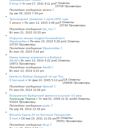
2
Ответы
Игор
»
Чт ноя 17, 2011 9:11 pm
15759
Просмотры
Последнее сообщение
abravo
Ср авг 05, 2015 7:29 pm
Транзундское сражение 1 июля 1855 года
3
Ответы
abravo
»
Пн июл 13, 2015 3:38 pm
15740
Просмотры
Последнее сообщение
lisii_nos
Вт июл 21, 2015 10:20 pm
Открытое письмо Андрея Коломойского
Юрьёнпойка
»
Пн июн 15, 2015 5:26 pm
2
Ответы
13720
Просмотры
Последнее сообщение
Юрьёнпойка
Вт июн 16, 2015 5:44 pm
Нужна помощь альпиниста в Выборге
AlexM
»
Вс июл 13, 2014 4:22 pm
0
Ответы
14873
Просмотры
Последнее сообщение
AlexM
Вс июл 13, 2014 4:22 pm
Крепость Выборг.Западный тет-де Пон
218
Ответы
Григорий
»
Чт фев 10, 2005 5:13 pm
159948
Просмотры
Последнее сообщение
ИринаК
Пт июл 04, 2014 11:06 pm
Вооружение Выборгской крепости в начале ХХ века
Александр Павлов
»
Чт янв 01, 2009 11:31 am
39
Ответы
53324
Просмотры
Последнее сообщение
paalu
Пн апр 28, 2014 12:26 pm
Вензель Карла XII на бастионе Панцерлакс
16
Ответы
Axel
»
Сб янв 15, 2011 12:33 am
35051
Просмотры
Последнее сообщение
Игор