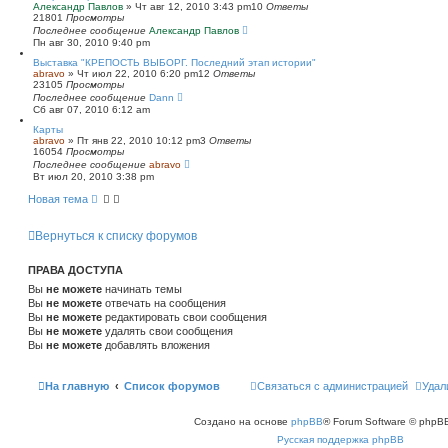
Александр Павлов
»
Чт авг 12, 2010 3:43 pm
10
Ответы
21801
Просмотры
Последнее сообщение
Александр Павлов
Пн авг 30, 2010 9:40 pm
Выставка "КРЕПОСТЬ ВЫБОРГ. Последний этап истории"
abravo
»
Чт июл 22, 2010 6:20 pm
12
Ответы
23105
Просмотры
Последнее сообщение
Dann
Сб авг 07, 2010 6:12 am
Карты
abravo
»
Пт янв 22, 2010 10:12 pm
3
Ответы
16054
Просмотры
Последнее сообщение
abravo
Вт июл 20, 2010 3:38 pm
Новая тема
Вернуться к списку форумов
ПРАВА ДОСТУПА
Вы
не можете
начинать темы
Вы
не можете
отвечать на сообщения
Вы
не можете
редактировать свои сообщения
Вы
не можете
удалять свои сообщения
Вы
не можете
добавлять вложения
На главную
Список форумов
Связаться с администрацией
Удал
Создано на основе
phpBB
® Forum Software © phpBB
Русская поддержка phpBB