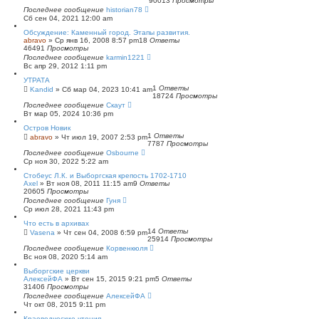
90013
Просмотры
п
Последнее сообщение
historian78
о
Сб сен 04, 2021 12:00 am
и
с
Обсуждение: Каменный город. Этапы развития.
к
abravo
»
Ср янв 16, 2008 8:57 pm
18
Ответы
46491
Просмотры
Последнее сообщение
karmin1221
Вс апр 29, 2012 1:11 pm
УТРАТА
1
Ответы
Kandid
»
Сб мар 04, 2023 10:41 am
18724
Просмотры
Последнее сообщение
Скаут
Вт мар 05, 2024 10:36 pm
Остров Новик
1
Ответы
abravo
»
Чт июл 19, 2007 2:53 pm
7787
Просмотры
Последнее сообщение
Osbourne
Ср ноя 30, 2022 5:22 am
Стобеус Л.К. и Выборгская крепость 1702-1710
Axel
»
Вт ноя 08, 2011 11:15 am
9
Ответы
20605
Просмотры
Последнее сообщение
Гуня
Ср июл 28, 2021 11:43 pm
Что есть в архивах
14
Ответы
Vasena
»
Чт сен 04, 2008 6:59 pm
25914
Просмотры
Последнее сообщение
Корвенкюля
Вс ноя 08, 2020 5:14 am
Выборгские церкви
АлексейФА
»
Вт сен 15, 2015 9:21 pm
5
Ответы
31406
Просмотры
Последнее сообщение
АлексейФА
Чт окт 08, 2015 9:11 pm
Краеведческие чтения