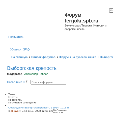
Форум
terijoki.spb.ru
Зеленогорск/Териоки. История и
современность.
Пропустить
Ссылки
FAQ
На главную
Список форумов
Форумы на русском языке
Выборгск
Выборгская крепость
Модератор:
Александр Павлов
П
Р
Новая тема
о
а
и
с
с
ш
к
и
Темы
р
Ответы
е
Просмотры
н
Последнее сообщение
н
Обсуждение:Выборгская крепость в 1914--1918 гг.
ы
39
Ответы
abravo
»
Вс янв 13, 2008 12:58 pm
й