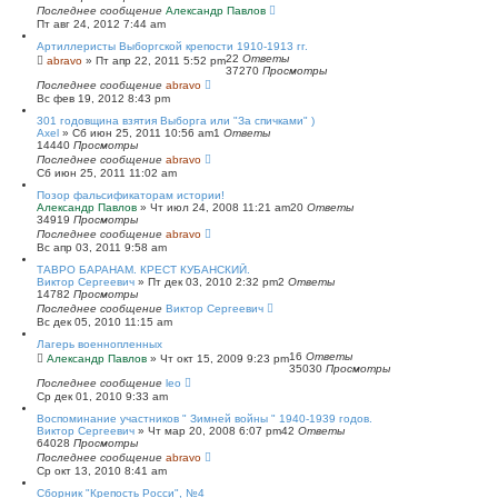
Последнее сообщение
Александр Павлов
Пт авг 24, 2012 7:44 am
Артиллеристы Выборгской крепости 1910-1913 гг.
22
Ответы
abravo
»
Пт апр 22, 2011 5:52 pm
37270
Просмотры
Последнее сообщение
abravo
Вс фев 19, 2012 8:43 pm
301 годовщина взятия Выборга или "За спичками" )
Axel
»
Сб июн 25, 2011 10:56 am
1
Ответы
14440
Просмотры
Последнее сообщение
abravo
Сб июн 25, 2011 11:02 am
Позор фальсификаторам истории!
Александр Павлов
»
Чт июл 24, 2008 11:21 am
20
Ответы
34919
Просмотры
Последнее сообщение
abravo
Вс апр 03, 2011 9:58 am
ТАВРО БАРАНАМ. КРЕСТ КУБАНСКИЙ.
Виктор Сергеевич
»
Пт дек 03, 2010 2:32 pm
2
Ответы
14782
Просмотры
Последнее сообщение
Виктор Сергеевич
Вс дек 05, 2010 11:15 am
Лагерь военнопленных
16
Ответы
Александр Павлов
»
Чт окт 15, 2009 9:23 pm
35030
Просмотры
Последнее сообщение
leo
Ср дек 01, 2010 9:33 am
Воспоминание участников " Зимней войны " 1940-1939 годов.
Виктор Сергеевич
»
Чт мар 20, 2008 6:07 pm
42
Ответы
64028
Просмотры
Последнее сообщение
abravo
Ср окт 13, 2010 8:41 am
Сборник "Крепость Росси", №4