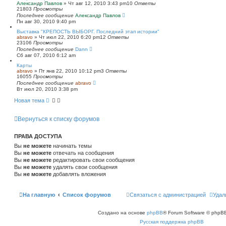
Александр Павлов
»
Чт авг 12, 2010 3:43 pm
10
Ответы
21803
Просмотры
Последнее сообщение
Александр Павлов
Пн авг 30, 2010 9:40 pm
Выставка "КРЕПОСТЬ ВЫБОРГ. Последний этап истории"
abravo
»
Чт июл 22, 2010 6:20 pm
12
Ответы
23106
Просмотры
Последнее сообщение
Dann
Сб авг 07, 2010 6:12 am
Карты
abravo
»
Пт янв 22, 2010 10:12 pm
3
Ответы
16055
Просмотры
Последнее сообщение
abravo
Вт июл 20, 2010 3:38 pm
Новая тема
Вернуться к списку форумов
ПРАВА ДОСТУПА
Вы
не можете
начинать темы
Вы
не можете
отвечать на сообщения
Вы
не можете
редактировать свои сообщения
Вы
не можете
удалять свои сообщения
Вы
не можете
добавлять вложения
На главную
Список форумов
Связаться с администрацией
Удал
Создано на основе
phpBB
® Forum Software © phpBB
Русская поддержка phpBB