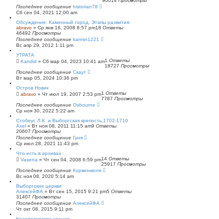
90014
Просмотры
п
Последнее сообщение
historian78
о
Сб сен 04, 2021 12:00 am
и
с
Обсуждение: Каменный город. Этапы развития.
к
abravo
»
Ср янв 16, 2008 8:57 pm
18
Ответы
46492
Просмотры
Последнее сообщение
karmin1221
Вс апр 29, 2012 1:11 pm
УТРАТА
1
Ответы
Kandid
»
Сб мар 04, 2023 10:41 am
18727
Просмотры
Последнее сообщение
Скаут
Вт мар 05, 2024 10:36 pm
Остров Новик
1
Ответы
abravo
»
Чт июл 19, 2007 2:53 pm
7787
Просмотры
Последнее сообщение
Osbourne
Ср ноя 30, 2022 5:22 am
Стобеус Л.К. и Выборгская крепость 1702-1710
Axel
»
Вт ноя 08, 2011 11:15 am
9
Ответы
20607
Просмотры
Последнее сообщение
Гуня
Ср июл 28, 2021 11:43 pm
Что есть в архивах
14
Ответы
Vasena
»
Чт сен 04, 2008 6:59 pm
25917
Просмотры
Последнее сообщение
Корвенкюля
Вс ноя 08, 2020 5:14 am
Выборгские церкви
АлексейФА
»
Вт сен 15, 2015 9:21 pm
5
Ответы
31407
Просмотры
Последнее сообщение
АлексейФА
Чт окт 08, 2015 9:11 pm
Краеведческие чтения