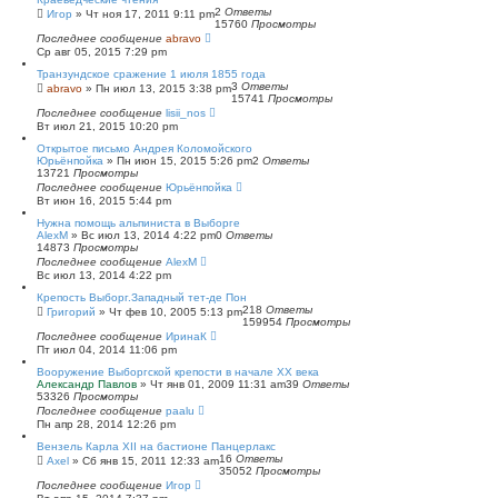
2
Ответы
Игор
»
Чт ноя 17, 2011 9:11 pm
15760
Просмотры
Последнее сообщение
abravo
Ср авг 05, 2015 7:29 pm
Транзундское сражение 1 июля 1855 года
3
Ответы
abravo
»
Пн июл 13, 2015 3:38 pm
15741
Просмотры
Последнее сообщение
lisii_nos
Вт июл 21, 2015 10:20 pm
Открытое письмо Андрея Коломойского
Юрьёнпойка
»
Пн июн 15, 2015 5:26 pm
2
Ответы
13721
Просмотры
Последнее сообщение
Юрьёнпойка
Вт июн 16, 2015 5:44 pm
Нужна помощь альпиниста в Выборге
AlexM
»
Вс июл 13, 2014 4:22 pm
0
Ответы
14873
Просмотры
Последнее сообщение
AlexM
Вс июл 13, 2014 4:22 pm
Крепость Выборг.Западный тет-де Пон
218
Ответы
Григорий
»
Чт фев 10, 2005 5:13 pm
159954
Просмотры
Последнее сообщение
ИринаК
Пт июл 04, 2014 11:06 pm
Вооружение Выборгской крепости в начале ХХ века
Александр Павлов
»
Чт янв 01, 2009 11:31 am
39
Ответы
53326
Просмотры
Последнее сообщение
paalu
Пн апр 28, 2014 12:26 pm
Вензель Карла XII на бастионе Панцерлакс
16
Ответы
Axel
»
Сб янв 15, 2011 12:33 am
35052
Просмотры
Последнее сообщение
Игор