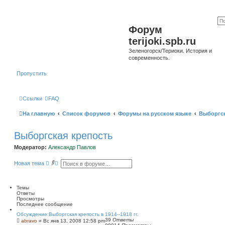
Форум
terijoki.spb.ru
Зеленогорск/Териоки. История и
современность.
Пропустить
Ссылки
FAQ
На главную
Список форумов
Форумы на русском языке
Выборгск
Выборгская крепость
Модератор:
Александр Павлов
П
Р
Новая тема
о
а
и
с
с
ш
к
и
Темы
р
Ответы
е
Просмотры
н
Последнее сообщение
н
Обсуждение:Выборгская крепость в 1914--1918 гг.
ы
39
Ответы
abravo
»
Вс янв 13, 2008 12:58 pm
й