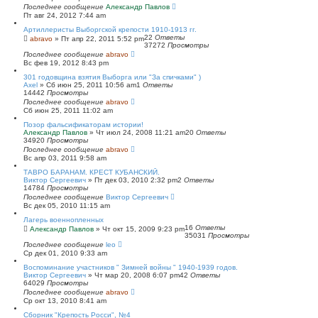
Последнее сообщение
Александр Павлов
Пт авг 24, 2012 7:44 am
Артиллеристы Выборгской крепости 1910-1913 гг.
22
Ответы
abravo
»
Пт апр 22, 2011 5:52 pm
37272
Просмотры
Последнее сообщение
abravo
Вс фев 19, 2012 8:43 pm
301 годовщина взятия Выборга или "За спичками" )
Axel
»
Сб июн 25, 2011 10:56 am
1
Ответы
14442
Просмотры
Последнее сообщение
abravo
Сб июн 25, 2011 11:02 am
Позор фальсификаторам истории!
Александр Павлов
»
Чт июл 24, 2008 11:21 am
20
Ответы
34920
Просмотры
Последнее сообщение
abravo
Вс апр 03, 2011 9:58 am
ТАВРО БАРАНАМ. КРЕСТ КУБАНСКИЙ.
Виктор Сергеевич
»
Пт дек 03, 2010 2:32 pm
2
Ответы
14784
Просмотры
Последнее сообщение
Виктор Сергеевич
Вс дек 05, 2010 11:15 am
Лагерь военнопленных
16
Ответы
Александр Павлов
»
Чт окт 15, 2009 9:23 pm
35031
Просмотры
Последнее сообщение
leo
Ср дек 01, 2010 9:33 am
Воспоминание участников " Зимней войны " 1940-1939 годов.
Виктор Сергеевич
»
Чт мар 20, 2008 6:07 pm
42
Ответы
64029
Просмотры
Последнее сообщение
abravo
Ср окт 13, 2010 8:41 am
Сборник "Крепость Росси", №4