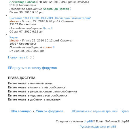
Александр Павлов
»
Чт авг 12, 2010 3:43 pm
10
Ответы
21803
Просмотры
Последнее сообщение
Александр Павлов
Пн авг 30, 2010 9:40 pm
Выставка "КРЕПОСТЬ ВЫБОРГ. Последний этап истории"
abravo
»
Чт июл 22, 2010 6:20 pm
12
Ответы
23107
Просмотры
Последнее сообщение
Dann
Сб авг 07, 2010 6:12 am
Карты
abravo
»
Пт янв 22, 2010 10:12 pm
3
Ответы
16057
Просмотры
Последнее сообщение
abravo
Вт июл 20, 2010 3:38 pm
Новая тема
Вернуться к списку форумов
ПРАВА ДОСТУПА
Вы
не можете
начинать темы
Вы
не можете
отвечать на сообщения
Вы
не можете
редактировать свои сообщения
Вы
не можете
удалять свои сообщения
Вы
не можете
добавлять вложения
На главную
Список форумов
Связаться с администрацией
Удал
Создано на основе
phpBB
® Forum Software © phpBB
Русская поддержка phpBB