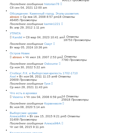
90015
Просмотры
п
Последнее сообщение
historian78
о
Сб сен 04, 2021 12:00 am
и
с
Обсуждение: Каменный город. Этапы развития.
к
abravo
»
Ср янв 16, 2008 8:57 pm
18
Ответы
46495
Просмотры
Последнее сообщение
karmin1221
Вс апр 29, 2012 1:11 pm
УТРАТА
1
Ответы
Kandid
»
Сб мар 04, 2023 10:41 am
18753
Просмотры
Последнее сообщение
Скаут
Вт мар 05, 2024 10:36 pm
Остров Новик
1
Ответы
abravo
»
Чт июл 19, 2007 2:53 pm
7790
Просмотры
Последнее сообщение
Osbourne
Ср ноя 30, 2022 5:22 am
Стобеус Л.К. и Выборгская крепость 1702-1710
Axel
»
Вт ноя 08, 2011 11:15 am
9
Ответы
20609
Просмотры
Последнее сообщение
Гуня
Ср июл 28, 2021 11:43 pm
Что есть в архивах
14
Ответы
Vasena
»
Чт сен 04, 2008 6:59 pm
25918
Просмотры
Последнее сообщение
Корвенкюля
Вс ноя 08, 2020 5:14 am
Выборгские церкви
АлексейФА
»
Вт сен 15, 2015 9:21 pm
5
Ответы
31409
Просмотры
Последнее сообщение
АлексейФА
Чт окт 08, 2015 9:11 pm
Краеведческие чтения