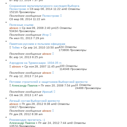
Вт апр 15, 2014 7:37 pm
Сохранение мультикультурного наследия Выборга
Полюстрово
»
Сб мар 08, 2014 11:22 am
0
Ответы
15218
Просмотры
Последнее сообщение
Полюстрово
Сб мар 08, 2014 11:22 am
Полезные ссылки
abravo
»
Ср янв 09, 2008 2:40 pm
15
Ответы
53434
Просмотры
Последнее сообщение
Игор
Пн июл 01, 2013 7:29 pm
Памятник русским и польским офицерам
424
Ответы
Тойво
»
Ср апр 14, 2010 10:50 am
173808
Просмотры
Последнее сообщение
abravo
Вс апр 14, 2013 8:25 pm
Аэродром на Туркинсаари. 1934-35 гг.
100
Ответы
abravo
»
Ср ноя 28, 2007 11:45 pm
114048
Просмотры
Последнее сообщение
abravo
Пт апр 12, 2013 7:14 pm
Потомки строителей и защитников Выборгской крепости
11
Ответы
Александр Павлов
»
Пт июн 20, 2008 7:54 pm
24488
Просмотры
Последнее сообщение
ИринаК
Сб янв 19, 2013 1:47 am
Личный состав Выборгской крепости
abravo
»
Пт дек 28, 2012 8:38 am
0
Ответы
13417
Просмотры
Последнее сообщение
abravo
Пт дек 28, 2012 8:38 am
Рекомендую прочитать :-)
Александр Павлов
»
Пт авг 24, 2012 7:44 am
0
Ответы
13574
Просмотры