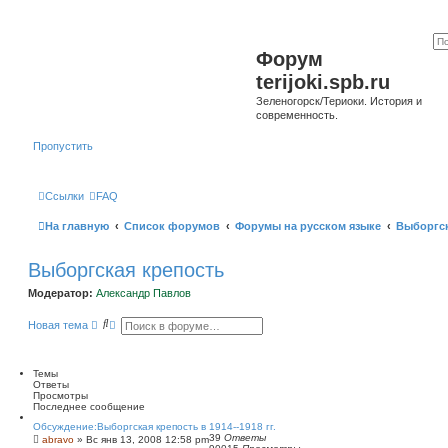
Форум
terijoki.spb.ru
Зеленогорск/Териоки. История и
современность.
Пропустить
Ссылки
FAQ
На главную
Список форумов
Форумы на русском языке
Выборгск
Выборгская крепость
Модератор:
Александр Павлов
П
Р
Новая тема
о
а
и
с
с
ш
к
и
Темы
р
Ответы
е
Просмотры
н
Последнее сообщение
н
Обсуждение:Выборгская крепость в 1914--1918 гг.
ы
39
Ответы
abravo
»
Вс янв 13, 2008 12:58 pm
й