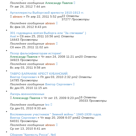
Последнее сообщение
Александр Павлов
Пт авг 24, 2012 7:44 am
Артиллеристы Выборгской крепости 1910-1913 гг.
22
Ответы
abravo
»
Пт апр 22, 2011 5:52 pm
37277
Просмотры
Последнее сообщение
abravo
Вс фев 19, 2012 8:43 pm
301 годовщина взятия Выборга или "За спичками" )
Axel
»
Сб июн 25, 2011 10:56 am
1
Ответы
14443
Просмотры
Последнее сообщение
abravo
Сб июн 25, 2011 11:02 am
Позор фальсификаторам истории!
Александр Павлов
»
Чт июл 24, 2008 11:21 am
20
Ответы
34923
Просмотры
Последнее сообщение
abravo
Вс апр 03, 2011 9:58 am
ТАВРО БАРАНАМ. КРЕСТ КУБАНСКИЙ.
Виктор Сергеевич
»
Пт дек 03, 2010 2:32 pm
2
Ответы
14785
Просмотры
Последнее сообщение
Виктор Сергеевич
Вс дек 05, 2010 11:15 am
Лагерь военнопленных
16
Ответы
Александр Павлов
»
Чт окт 15, 2009 9:23 pm
35033
Просмотры
Последнее сообщение
leo
Ср дек 01, 2010 9:33 am
Воспоминание участников " Зимней войны " 1940-1939 годов.
Виктор Сергеевич
»
Чт мар 20, 2008 6:07 pm
42
Ответы
64031
Просмотры
Последнее сообщение
abravo
Ср окт 13, 2010 8:41 am
Сборник "Крепость Росси", №4