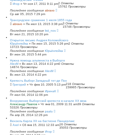
2
Ответы
Игор
»
Чт ноя 17, 2011 9:11 pm
15762
Просмотры
Последнее сообщение
abravo
Ср авг 05, 2015 7:29 pm
Транзундское сражение 1 июля 1855 года
3
Ответы
abravo
»
Пн июл 13, 2015 3:38 pm
15746
Просмотры
Последнее сообщение
lisii_nos
Вт июл 21, 2015 10:20 pm
Открытое письмо Андрея Коломойского
Юрьёнпойка
»
Пн июн 15, 2015 5:26 pm
2
Ответы
13723
Просмотры
Последнее сообщение
Юрьёнпойка
Вт июн 16, 2015 5:44 pm
Нужна помощь альпиниста в Выборге
AlexM
»
Вс июл 13, 2014 4:22 pm
0
Ответы
14874
Просмотры
Последнее сообщение
AlexM
Вс июл 13, 2014 4:22 pm
Крепость Выборг.Западный тет-де Пон
218
Ответы
Григорий
»
Чт фев 10, 2005 5:13 pm
159965
Просмотры
Последнее сообщение
ИринаК
Пт июл 04, 2014 11:06 pm
Вооружение Выборгской крепости в начале ХХ века
Александр Павлов
»
Чт янв 01, 2009 11:31 am
39
Ответы
53326
Просмотры
Последнее сообщение
paalu
Пн апр 28, 2014 12:26 pm
Вензель Карла XII на бастионе Панцерлакс
16
Ответы
Axel
»
Сб янв 15, 2011 12:33 am
35053
Просмотры
Последнее сообщение
Игор