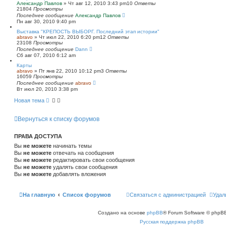
Александр Павлов
»
Чт авг 12, 2010 3:43 pm
10
Ответы
21804
Просмотры
Последнее сообщение
Александр Павлов
Пн авг 30, 2010 9:40 pm
Выставка "КРЕПОСТЬ ВЫБОРГ. Последний этап истории"
abravo
»
Чт июл 22, 2010 6:20 pm
12
Ответы
23108
Просмотры
Последнее сообщение
Dann
Сб авг 07, 2010 6:12 am
Карты
abravo
»
Пт янв 22, 2010 10:12 pm
3
Ответы
16059
Просмотры
Последнее сообщение
abravo
Вт июл 20, 2010 3:38 pm
Новая тема
Вернуться к списку форумов
ПРАВА ДОСТУПА
Вы
не можете
начинать темы
Вы
не можете
отвечать на сообщения
Вы
не можете
редактировать свои сообщения
Вы
не можете
удалять свои сообщения
Вы
не можете
добавлять вложения
На главную
Список форумов
Связаться с администрацией
Удал
Создано на основе
phpBB
® Forum Software © phpBB
Русская поддержка phpBB