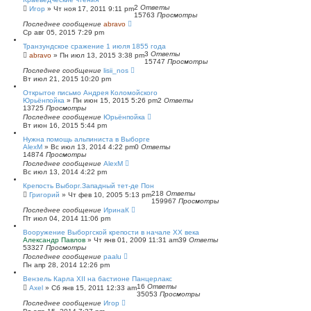
2
Ответы
Игор
»
Чт ноя 17, 2011 9:11 pm
15763
Просмотры
Последнее сообщение
abravo
Ср авг 05, 2015 7:29 pm
Транзундское сражение 1 июля 1855 года
3
Ответы
abravo
»
Пн июл 13, 2015 3:38 pm
15747
Просмотры
Последнее сообщение
lisii_nos
Вт июл 21, 2015 10:20 pm
Открытое письмо Андрея Коломойского
Юрьёнпойка
»
Пн июн 15, 2015 5:26 pm
2
Ответы
13725
Просмотры
Последнее сообщение
Юрьёнпойка
Вт июн 16, 2015 5:44 pm
Нужна помощь альпиниста в Выборге
AlexM
»
Вс июл 13, 2014 4:22 pm
0
Ответы
14874
Просмотры
Последнее сообщение
AlexM
Вс июл 13, 2014 4:22 pm
Крепость Выборг.Западный тет-де Пон
218
Ответы
Григорий
»
Чт фев 10, 2005 5:13 pm
159967
Просмотры
Последнее сообщение
ИринаК
Пт июл 04, 2014 11:06 pm
Вооружение Выборгской крепости в начале ХХ века
Александр Павлов
»
Чт янв 01, 2009 11:31 am
39
Ответы
53327
Просмотры
Последнее сообщение
paalu
Пн апр 28, 2014 12:26 pm
Вензель Карла XII на бастионе Панцерлакс
16
Ответы
Axel
»
Сб янв 15, 2011 12:33 am
35053
Просмотры
Последнее сообщение
Игор