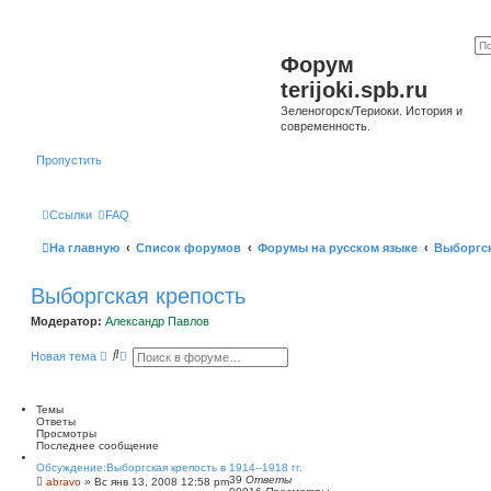
Форум
terijoki.spb.ru
Зеленогорск/Териоки. История и
современность.
Пропустить
Ссылки
FAQ
На главную
Список форумов
Форумы на русском языке
Выборгск
Выборгская крепость
Модератор:
Александр Павлов
П
Р
Новая тема
о
а
и
с
с
ш
к
и
Темы
р
Ответы
е
Просмотры
н
Последнее сообщение
н
Обсуждение:Выборгская крепость в 1914--1918 гг.
ы
39
Ответы
abravo
»
Вс янв 13, 2008 12:58 pm
й