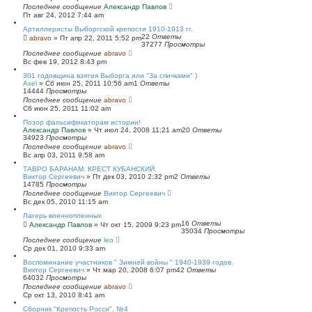
Последнее сообщение
Александр Павлов
Пт авг 24, 2012 7:44 am
Артиллеристы Выборгской крепости 1910-1913 гг.
22
Ответы
abravo
»
Пт апр 22, 2011 5:52 pm
37277
Просмотры
Последнее сообщение
abravo
Вс фев 19, 2012 8:43 pm
301 годовщина взятия Выборга или "За спичками" )
Axel
»
Сб июн 25, 2011 10:56 am
1
Ответы
14444
Просмотры
Последнее сообщение
abravo
Сб июн 25, 2011 11:02 am
Позор фальсификаторам истории!
Александр Павлов
»
Чт июл 24, 2008 11:21 am
20
Ответы
34923
Просмотры
Последнее сообщение
abravo
Вс апр 03, 2011 9:58 am
ТАВРО БАРАНАМ. КРЕСТ КУБАНСКИЙ.
Виктор Сергеевич
»
Пт дек 03, 2010 2:32 pm
2
Ответы
14785
Просмотры
Последнее сообщение
Виктор Сергеевич
Вс дек 05, 2010 11:15 am
Лагерь военнопленных
16
Ответы
Александр Павлов
»
Чт окт 15, 2009 9:23 pm
35034
Просмотры
Последнее сообщение
leo
Ср дек 01, 2010 9:33 am
Воспоминание участников " Зимней войны " 1940-1939 годов.
Виктор Сергеевич
»
Чт мар 20, 2008 6:07 pm
42
Ответы
64032
Просмотры
Последнее сообщение
abravo
Ср окт 13, 2010 8:41 am
Сборник "Крепость Росси", №4