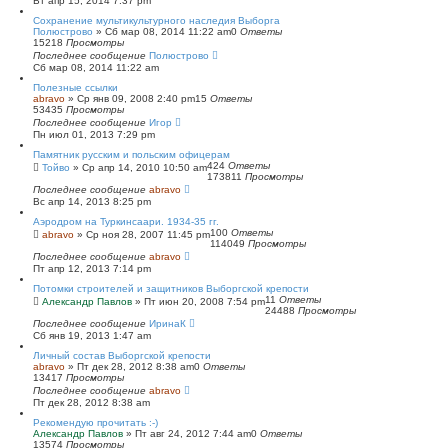
Вт апр 15, 2014 7:37 pm
Сохранение мультикультурного наследия Выборга
Полюстрово
»
Сб мар 08, 2014 11:22 am
0
Ответы
15218
Просмотры
Последнее сообщение
Полюстрово
Сб мар 08, 2014 11:22 am
Полезные ссылки
abravo
»
Ср янв 09, 2008 2:40 pm
15
Ответы
53435
Просмотры
Последнее сообщение
Игор
Пн июл 01, 2013 7:29 pm
Памятник русским и польским офицерам
424
Ответы
Тойво
»
Ср апр 14, 2010 10:50 am
173811
Просмотры
Последнее сообщение
abravo
Вс апр 14, 2013 8:25 pm
Аэродром на Туркинсаари. 1934-35 гг.
100
Ответы
abravo
»
Ср ноя 28, 2007 11:45 pm
114049
Просмотры
Последнее сообщение
abravo
Пт апр 12, 2013 7:14 pm
Потомки строителей и защитников Выборгской крепости
11
Ответы
Александр Павлов
»
Пт июн 20, 2008 7:54 pm
24488
Просмотры
Последнее сообщение
ИринаК
Сб янв 19, 2013 1:47 am
Личный состав Выборгской крепости
abravo
»
Пт дек 28, 2012 8:38 am
0
Ответы
13417
Просмотры
Последнее сообщение
abravo
Пт дек 28, 2012 8:38 am
Рекомендую прочитать :-)
Александр Павлов
»
Пт авг 24, 2012 7:44 am
0
Ответы
13574
Просмотры