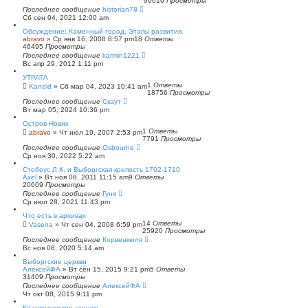
90016
Просмотры
п
Последнее сообщение
historian78
о
Сб сен 04, 2021 12:00 am
и
с
Обсуждение: Каменный город. Этапы развития.
к
abravo
»
Ср янв 16, 2008 8:57 pm
18
Ответы
46495
Просмотры
Последнее сообщение
karmin1221
Вс апр 29, 2012 1:11 pm
УТРАТА
1
Ответы
Kandid
»
Сб мар 04, 2023 10:41 am
18756
Просмотры
Последнее сообщение
Скаут
Вт мар 05, 2024 10:36 pm
Остров Новик
1
Ответы
abravo
»
Чт июл 19, 2007 2:53 pm
7791
Просмотры
Последнее сообщение
Osbourne
Ср ноя 30, 2022 5:22 am
Стобеус Л.К. и Выборгская крепость 1702-1710
Axel
»
Вт ноя 08, 2011 11:15 am
9
Ответы
20609
Просмотры
Последнее сообщение
Гуня
Ср июл 28, 2021 11:43 pm
Что есть в архивах
14
Ответы
Vasena
»
Чт сен 04, 2008 6:59 pm
25920
Просмотры
Последнее сообщение
Корвенкюля
Вс ноя 08, 2020 5:14 am
Выборгские церкви
АлексейФА
»
Вт сен 15, 2015 9:21 pm
5
Ответы
31409
Просмотры
Последнее сообщение
АлексейФА
Чт окт 08, 2015 9:11 pm
Краеведческие чтения