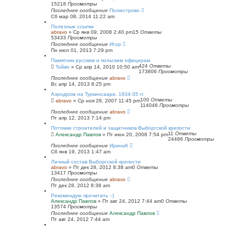
15218
Просмотры
Последнее сообщение
Полюстрово
Сб мар 08, 2014 11:22 am
Полезные ссылки
abravo
»
Ср янв 09, 2008 2:40 pm
15
Ответы
53433
Просмотры
Последнее сообщение
Игор
Пн июл 01, 2013 7:29 pm
Памятник русским и польским офицерам
424
Ответы
Тойво
»
Ср апр 14, 2010 10:50 am
173806
Просмотры
Последнее сообщение
abravo
Вс апр 14, 2013 8:25 pm
Аэродром на Туркинсаари. 1934-35 гг.
100
Ответы
abravo
»
Ср ноя 28, 2007 11:45 pm
114046
Просмотры
Последнее сообщение
abravo
Пт апр 12, 2013 7:14 pm
Потомки строителей и защитников Выборгской крепости
11
Ответы
Александр Павлов
»
Пт июн 20, 2008 7:54 pm
24486
Просмотры
Последнее сообщение
ИринаК
Сб янв 19, 2013 1:47 am
Личный состав Выборгской крепости
abravo
»
Пт дек 28, 2012 8:38 am
0
Ответы
13417
Просмотры
Последнее сообщение
abravo
Пт дек 28, 2012 8:38 am
Рекомендую прочитать :-)
Александр Павлов
»
Пт авг 24, 2012 7:44 am
0
Ответы
13574
Просмотры
Последнее сообщение
Александр Павлов
Пт авг 24, 2012 7:44 am