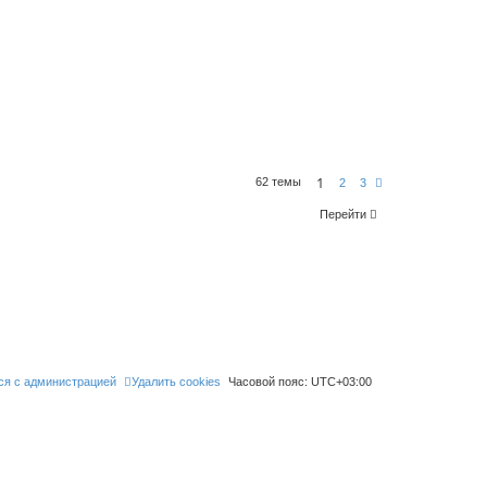
1
62 темы
С
2
3
л
е
Перейти
д
.
ся с администрацией
Удалить cookies
Часовой пояс:
UTC+03:00