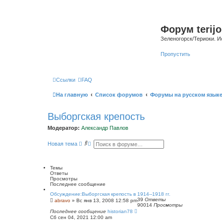
Форум terijo
Зеленогорск/Териоки. И
Пропустить
Ссылки
FAQ
На главную
Список форумов
Форумы на русском язык
Выборгская крепость
Модератор:
Александр Павлов
П
Р
Новая тема
о
а
и
с
с
ш
к
и
Темы
р
Ответы
е
Просмотры
н
Последнее сообщение
н
Обсуждение:Выборгская крепость в 1914--1918 гг.
ы
39
Ответы
abravo
»
Вс янв 13, 2008 12:58 pm
й
90014
Просмотры
п
Последнее сообщение
historian78
о
Сб сен 04, 2021 12:00 am
и