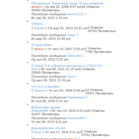
с
Обсуждение: Каменный город. Этапы развития.
к
abravo
»
Ср янв 16, 2008 8:57 pm
18
Ответы
46493
Просмотры
Последнее сообщение
karmin1221
Вс апр 29, 2012 1:11 pm
УТРАТА
1
Ответы
Kandid
»
Сб мар 04, 2023 10:41 am
18743
Просмотры
Последнее сообщение
Скаут
Вт мар 05, 2024 10:36 pm
Остров Новик
1
Ответы
abravo
»
Чт июл 19, 2007 2:53 pm
7789
Просмотры
Последнее сообщение
Osbourne
Ср ноя 30, 2022 5:22 am
Стобеус Л.К. и Выборгская крепость 1702-1710
Axel
»
Вт ноя 08, 2011 11:15 am
9
Ответы
20609
Просмотры
Последнее сообщение
Гуня
Ср июл 28, 2021 11:43 pm
Что есть в архивах
14
Ответы
Vasena
»
Чт сен 04, 2008 6:59 pm
25917
Просмотры
Последнее сообщение
Корвенкюля
Вс ноя 08, 2020 5:14 am
Выборгские церкви
АлексейФА
»
Вт сен 15, 2015 9:21 pm
5
Ответы
31407
Просмотры
Последнее сообщение
АлексейФА
Чт окт 08, 2015 9:11 pm
Краеведческие чтения
2
Ответы
Игор
»
Чт ноя 17, 2011 9:11 pm
15761
Просмотры
Последнее сообщение
abravo