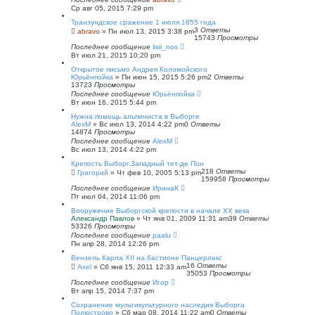
Ср авг 05, 2015 7:29 pm
Транзундское сражение 1 июля 1855 года
3
Ответы
abravo
»
Пн июл 13, 2015 3:38 pm
15743
Просмотры
Последнее сообщение
lisii_nos
Вт июл 21, 2015 10:20 pm
Открытое письмо Андрея Коломойского
Юрьёнпойка
»
Пн июн 15, 2015 5:26 pm
2
Ответы
13723
Просмотры
Последнее сообщение
Юрьёнпойка
Вт июн 16, 2015 5:44 pm
Нужна помощь альпиниста в Выборге
AlexM
»
Вс июл 13, 2014 4:22 pm
0
Ответы
14874
Просмотры
Последнее сообщение
AlexM
Вс июл 13, 2014 4:22 pm
Крепость Выборг.Западный тет-де Пон
218
Ответы
Григорий
»
Чт фев 10, 2005 5:13 pm
159958
Просмотры
Последнее сообщение
ИринаК
Пт июл 04, 2014 11:06 pm
Вооружение Выборгской крепости в начале ХХ века
Александр Павлов
»
Чт янв 01, 2009 11:31 am
39
Ответы
53326
Просмотры
Последнее сообщение
paalu
Пн апр 28, 2014 12:26 pm
Вензель Карла XII на бастионе Панцерлакс
16
Ответы
Axel
»
Сб янв 15, 2011 12:33 am
35053
Просмотры
Последнее сообщение
Игор
Вт апр 15, 2014 7:37 pm
Сохранение мультикультурного наследия Выборга
Полюстрово
»
Сб мар 08, 2014 11:22 am
0
Ответы