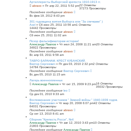
Артиллеристы Выборгской крепости 1910-1913 гг.
22
Ответы
abravo
»
Пт апр 22, 2011 5:52 pm
37273
Просмотры
Последнее сообщение
abravo
Вс фев 19, 2012 8:43 pm
301 годовщина взятия Выборга или "За спичками" )
Axel
»
Сб июн 25, 2011 10:56 am
1
Ответы
14442
Просмотры
Последнее сообщение
abravo
Сб июн 25, 2011 11:02 am
Позор фальсификаторам истории!
Александр Павлов
»
Чт июл 24, 2008 11:21 am
20
Ответы
34922
Просмотры
Последнее сообщение
abravo
Вс апр 03, 2011 9:58 am
ТАВРО БАРАНАМ. КРЕСТ КУБАНСКИЙ.
Виктор Сергеевич
»
Пт дек 03, 2010 2:32 pm
2
Ответы
14784
Просмотры
Последнее сообщение
Виктор Сергеевич
Вс дек 05, 2010 11:15 am
Лагерь военнопленных
16
Ответы
Александр Павлов
»
Чт окт 15, 2009 9:23 pm
35032
Просмотры
Последнее сообщение
leo
Ср дек 01, 2010 9:33 am
Воспоминание участников " Зимней войны " 1940-1939 годов.
Виктор Сергеевич
»
Чт мар 20, 2008 6:07 pm
42
Ответы
64031
Просмотры
Последнее сообщение
abravo
Ср окт 13, 2010 8:41 am
Сборник "Крепость Росси", №4
Александр Павлов
»
Чт авг 12, 2010 3:43 pm
10
Ответы
21803
Просмотры
Последнее сообщение
Александр Павлов