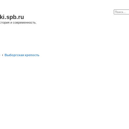
ki.spb.ru
стория и современность.
е
Выборгская крепость