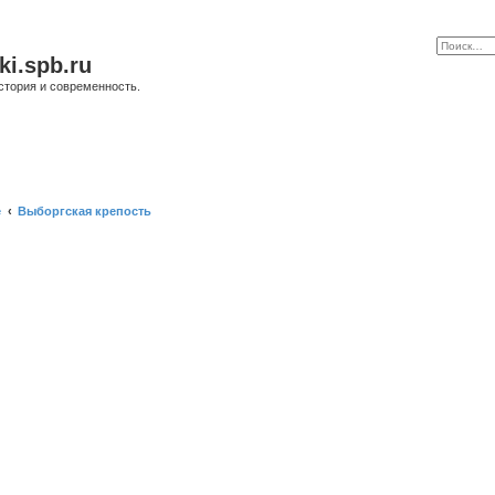
ki.spb.ru
стория и современность.
е
Выборгская крепость