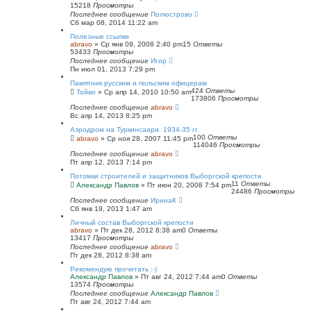
15218
Просмотры
Последнее сообщение
Полюстрово
Сб мар 08, 2014 11:22 am
Полезные ссылки
abravo
»
Ср янв 09, 2008 2:40 pm
15
Ответы
53433
Просмотры
Последнее сообщение
Игор
Пн июл 01, 2013 7:29 pm
Памятник русским и польским офицерам
424
Ответы
Тойво
»
Ср апр 14, 2010 10:50 am
173806
Просмотры
Последнее сообщение
abravo
Вс апр 14, 2013 8:25 pm
Аэродром на Туркинсаари. 1934-35 гг.
100
Ответы
abravo
»
Ср ноя 28, 2007 11:45 pm
114046
Просмотры
Последнее сообщение
abravo
Пт апр 12, 2013 7:14 pm
Потомки строителей и защитников Выборгской крепости
11
Ответы
Александр Павлов
»
Пт июн 20, 2008 7:54 pm
24486
Просмотры
Последнее сообщение
ИринаК
Сб янв 19, 2013 1:47 am
Личный состав Выборгской крепости
abravo
»
Пт дек 28, 2012 8:38 am
0
Ответы
13417
Просмотры
Последнее сообщение
abravo
Пт дек 28, 2012 8:38 am
Рекомендую прочитать :-)
Александр Павлов
»
Пт авг 24, 2012 7:44 am
0
Ответы
13574
Просмотры
Последнее сообщение
Александр Павлов
Пт авг 24, 2012 7:44 am