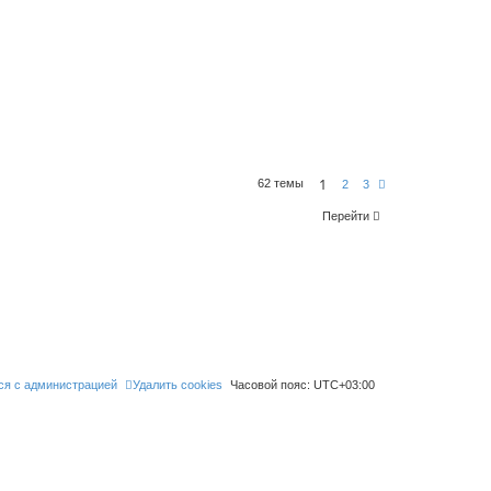
1
62 темы
С
2
3
л
е
Перейти
д
.
ся с администрацией
Удалить cookies
Часовой пояс:
UTC+03:00