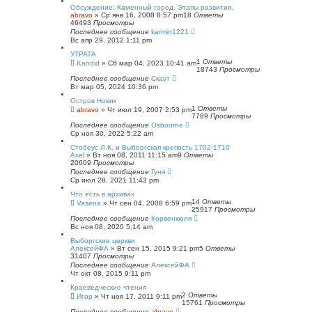
с
Обсуждение: Каменный город. Этапы развития.
к
abravo
»
Ср янв 16, 2008 8:57 pm
18
Ответы
46493
Просмотры
Последнее сообщение
karmin1221
Вс апр 29, 2012 1:11 pm
УТРАТА
1
Ответы
Kandid
»
Сб мар 04, 2023 10:41 am
18743
Просмотры
Последнее сообщение
Скаут
Вт мар 05, 2024 10:36 pm
Остров Новик
1
Ответы
abravo
»
Чт июл 19, 2007 2:53 pm
7789
Просмотры
Последнее сообщение
Osbourne
Ср ноя 30, 2022 5:22 am
Стобеус Л.К. и Выборгская крепость 1702-1710
Axel
»
Вт ноя 08, 2011 11:15 am
9
Ответы
20609
Просмотры
Последнее сообщение
Гуня
Ср июл 28, 2021 11:43 pm
Что есть в архивах
14
Ответы
Vasena
»
Чт сен 04, 2008 6:59 pm
25917
Просмотры
Последнее сообщение
Корвенкюля
Вс ноя 08, 2020 5:14 am
Выборгские церкви
АлексейФА
»
Вт сен 15, 2015 9:21 pm
5
Ответы
31407
Просмотры
Последнее сообщение
АлексейФА
Чт окт 08, 2015 9:11 pm
Краеведческие чтения
2
Ответы
Игор
»
Чт ноя 17, 2011 9:11 pm
15761
Просмотры
Последнее сообщение
abravo