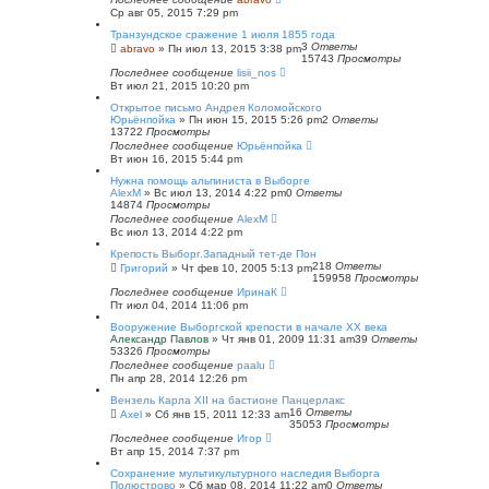
Ср авг 05, 2015 7:29 pm
Транзундское сражение 1 июля 1855 года
3
Ответы
abravo
»
Пн июл 13, 2015 3:38 pm
15743
Просмотры
Последнее сообщение
lisii_nos
Вт июл 21, 2015 10:20 pm
Открытое письмо Андрея Коломойского
Юрьёнпойка
»
Пн июн 15, 2015 5:26 pm
2
Ответы
13722
Просмотры
Последнее сообщение
Юрьёнпойка
Вт июн 16, 2015 5:44 pm
Нужна помощь альпиниста в Выборге
AlexM
»
Вс июл 13, 2014 4:22 pm
0
Ответы
14874
Просмотры
Последнее сообщение
AlexM
Вс июл 13, 2014 4:22 pm
Крепость Выборг.Западный тет-де Пон
218
Ответы
Григорий
»
Чт фев 10, 2005 5:13 pm
159958
Просмотры
Последнее сообщение
ИринаК
Пт июл 04, 2014 11:06 pm
Вооружение Выборгской крепости в начале ХХ века
Александр Павлов
»
Чт янв 01, 2009 11:31 am
39
Ответы
53326
Просмотры
Последнее сообщение
paalu
Пн апр 28, 2014 12:26 pm
Вензель Карла XII на бастионе Панцерлакс
16
Ответы
Axel
»
Сб янв 15, 2011 12:33 am
35053
Просмотры
Последнее сообщение
Игор
Вт апр 15, 2014 7:37 pm
Сохранение мультикультурного наследия Выборга
Полюстрово
»
Сб мар 08, 2014 11:22 am
0
Ответы