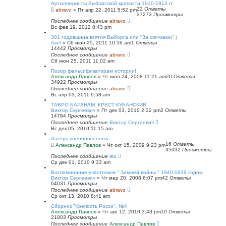
Артиллеристы Выборгской крепости 1910-1913 гг.
22
Ответы
abravo
»
Пт апр 22, 2011 5:52 pm
37273
Просмотры
Последнее сообщение
abravo
Вс фев 19, 2012 8:43 pm
301 годовщина взятия Выборга или "За спичками" )
Axel
»
Сб июн 25, 2011 10:56 am
1
Ответы
14442
Просмотры
Последнее сообщение
abravo
Сб июн 25, 2011 11:02 am
Позор фальсификаторам истории!
Александр Павлов
»
Чт июл 24, 2008 11:21 am
20
Ответы
34922
Просмотры
Последнее сообщение
abravo
Вс апр 03, 2011 9:58 am
ТАВРО БАРАНАМ. КРЕСТ КУБАНСКИЙ.
Виктор Сергеевич
»
Пт дек 03, 2010 2:32 pm
2
Ответы
14784
Просмотры
Последнее сообщение
Виктор Сергеевич
Вс дек 05, 2010 11:15 am
Лагерь военнопленных
16
Ответы
Александр Павлов
»
Чт окт 15, 2009 9:23 pm
35032
Просмотры
Последнее сообщение
leo
Ср дек 01, 2010 9:33 am
Воспоминание участников " Зимней войны " 1940-1939 годов.
Виктор Сергеевич
»
Чт мар 20, 2008 6:07 pm
42
Ответы
64031
Просмотры
Последнее сообщение
abravo
Ср окт 13, 2010 8:41 am
Сборник "Крепость Росси", №4
Александр Павлов
»
Чт авг 12, 2010 3:43 pm
10
Ответы
21803
Просмотры
Последнее сообщение
Александр Павлов