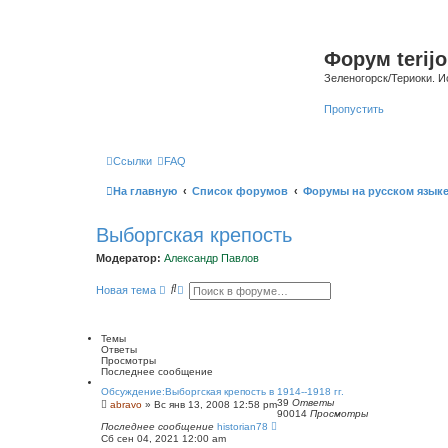
Форум terijo
Зеленогорск/Териоки. И
Пропустить
Ссылки
FAQ
На главную
Список форумов
Форумы на русском язык
Выборгская крепость
Модератор:
Александр Павлов
П
Р
Новая тема
о
а
и
с
с
ш
к
и
Темы
р
Ответы
е
Просмотры
н
Последнее сообщение
н
Обсуждение:Выборгская крепость в 1914--1918 гг.
ы
39
Ответы
abravo
»
Вс янв 13, 2008 12:58 pm
й
90014
Просмотры
п
Последнее сообщение
historian78
о
Сб сен 04, 2021 12:00 am
и