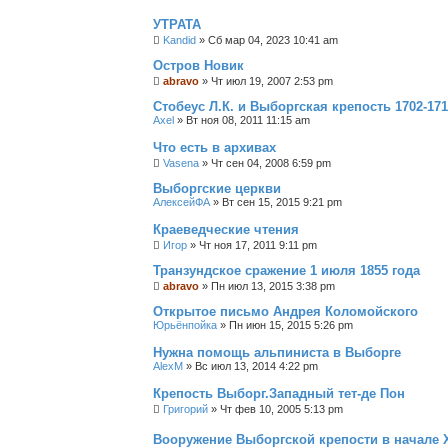
УТРАТА
Kandid
»
Сб мар 04, 2023 10:41 am
Остров Новик
abravo
»
Чт июл 19, 2007 2:53 pm
Стобеус Л.К. и Выборгская крепость 1702-17
Axel
»
Вт ноя 08, 2011 11:15 am
Что есть в архивах
Vasena
»
Чт сен 04, 2008 6:59 pm
Выборгские церкви
АлексейФА
»
Вт сен 15, 2015 9:21 pm
Краеведческие чтения
Игор
»
Чт ноя 17, 2011 9:11 pm
Транзундское сражение 1 июля 1855 года
abravo
»
Пн июл 13, 2015 3:38 pm
Открытое письмо Андрея Коломойского
Юрьёнпойка
»
Пн июн 15, 2015 5:26 pm
Нужна помощь альпиниста в Выборге
AlexM
»
Вс июл 13, 2014 4:22 pm
Крепость Выборг.Западный тет-де Пон
Григорий
»
Чт фев 10, 2005 5:13 pm
Вооружение Выборгской крепости в начале 