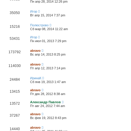
Пн апр 28, 2014 12:26 pm
Игор
35050
Вт апр 15, 2014 7:37 pm
Полюстрово
15216
Сб мар 08, 2014 11:22 am
Игор
53431
Пн июл 01, 2013 7:29 pm
abravo
173792
Вс апр 14, 2013 8:25 pm
abravo
114030
Пт апр 12, 2013 7:14 pm
ИринаК
24484
Сб янв 19, 2013 1:47 am
abravo
13415
Пт дек 28, 2012 8:38 am
Александр Павлов
13572
Пт авг 24, 2012 7:44 am
abravo
37267
Вс фев 19, 2012 8:43 pm
abravo
14440