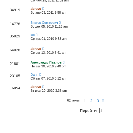
Сб июн 25, 2011 11:02 am
abravo
34919
Вс апр 03, 2011 9:58 am
Виктор Сергеевич
14778
Вс дек 05, 2010 11:15 am
leo
35029
Ср дек 01, 2010 9:33 am
abravo
64028
Ср окт 13, 2010 8:41 am
Александр Павлов
21801
Пн авг 30, 2010 9:40 pm
Dann
23105
Сб авг 07, 2010 6:12 am
abravo
16054
Вт июл 20, 2010 3:38 pm
1
2
3
След.
62 темы
Перейти