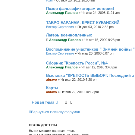
Axel
»
Сб июн 25, 2011 10:56 am
Позор фальсификаторам истории!
Александр Павлов
»
Чт июл 24, 2008 11:21 am
ТАВРО БАРАНАМ. КРЕСТ КУБАНСКИЙ.
Виктор Сергеевич
»
Пт дек 03, 2010 2:32 pm
Лагерь военнопленных
Александр Павлов
»
Чт окт 15, 2009 9:23 pm
Воспоминание участников " Зимней войны " 
Виктор Сергеевич
»
Чт мар 20, 2008 6:07 pm
Сборник "Крепость Росси", №4
Александр Павлов
»
Чт авг 12, 2010 3:43 pm
Выставка "КРЕПОСТЬ ВЫБОРГ. Последний эт
abravo
»
Чт июл 22, 2010 6:20 pm
Карты
abravo
»
Пт янв 22, 2010 10:12 pm
Новая тема
Вернуться к списку форумов
ПРАВА ДОСТУПА
Вы
не можете
начинать темы