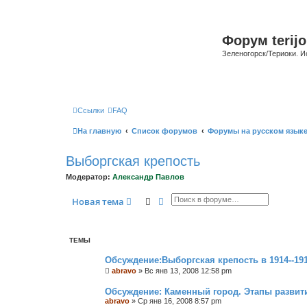
Форум terijo
Зеленогорск/Териоки. И
Ссылки
FAQ
На главную
Список форумов
Форумы на русском язык
Выборгская крепость
Модератор:
Александр Павлов
Поиск
Расширенный поиск
Новая тема
ТЕМЫ
Обсуждение:Выборгская крепость в 1914--1918
abravo
»
Вс янв 13, 2008 12:58 pm
Обсуждение: Каменный город. Этапы развит
abravo
»
Ср янв 16, 2008 8:57 pm