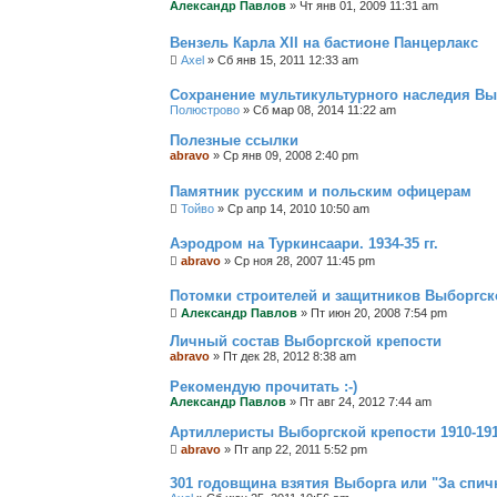
Александр Павлов
»
Чт янв 01, 2009 11:31 am
Вензель Карла XII на бастионе Панцерлакс
Axel
»
Сб янв 15, 2011 12:33 am
Сохранение мультикультурного наследия Вы
Полюстрово
»
Сб мар 08, 2014 11:22 am
Полезные ссылки
abravo
»
Ср янв 09, 2008 2:40 pm
Памятник русским и польским офицерам
Тойво
»
Ср апр 14, 2010 10:50 am
Аэродром на Туркинсаари. 1934-35 гг.
abravo
»
Ср ноя 28, 2007 11:45 pm
Потомки строителей и защитников Выборгск
Александр Павлов
»
Пт июн 20, 2008 7:54 pm
Личный состав Выборгской крепости
abravo
»
Пт дек 28, 2012 8:38 am
Рекомендую прочитать :-)
Александр Павлов
»
Пт авг 24, 2012 7:44 am
Артиллеристы Выборгской крепости 1910-1913
abravo
»
Пт апр 22, 2011 5:52 pm
301 годовщина взятия Выборга или "За спич