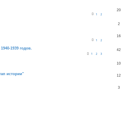
20
1
2
2
16
1
2
1940-1939 годов.
42
1
2
3
10
ап истории"
12
3