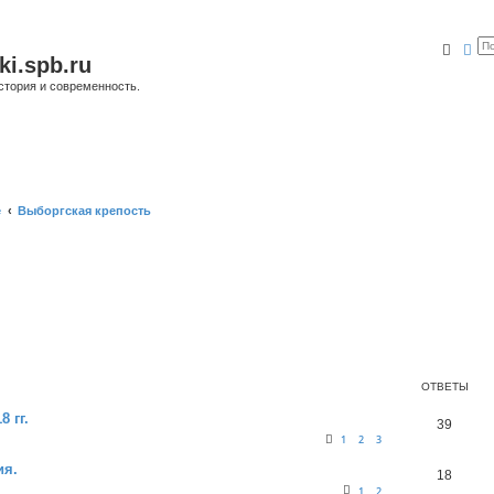
Поис
Ра
ki.spb.ru
стория и современность.
е
Выборгская крепость
ОТВЕТЫ
 гг.
39
1
2
3
ия.
18
1
2