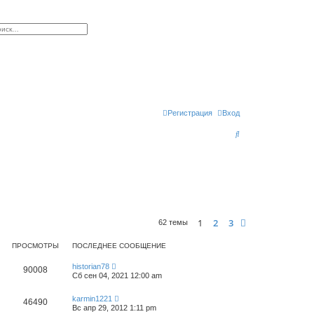
к
сширенный поиск
Регистрация
Вход
П
о
и
с
к
1
2
3
След.
62 темы
ПРОСМОТРЫ
ПОСЛЕДНЕЕ СООБЩЕНИЕ
historian78
90008
Сб сен 04, 2021 12:00 am
karmin1221
46490
Вс апр 29, 2012 1:11 pm