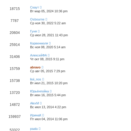
Скаут
18715
Вт мар 05, 2024 10:36 pm
Osbourne
7787
Ср ноя 30, 2022 5:22 am
Гуня
20604
Ср июл 28, 2021 11:43 pm
Корвенкюля
25914
Вс ноя 08, 2020 5:14 am
АлексейФА
31406
Чт окт 08, 2015 9:11 pm
abravo
15759
Ср авг 05, 2015 7:29 pm
lisii_nos
15738
Вт июл 21, 2015 10:20 pm
Юрьёнпойка
13720
Вт июн 16, 2015 5:44 pm
AlexM
14872
Вс июл 13, 2014 4:22 pm
ИринаК
159937
Пт июл 04, 2014 11:06 pm
paalu
53322