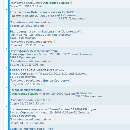
Последнее сообщение
Александр Павлов
Пт авг 24, 2012 7:44 am
Артиллеристы Выборгской крепости 1910-1913 гг.
22
Ответы
abravo
»
Пт апр 22, 2011 5:52 pm
37273
Просмотры
Последнее сообщение
abravo
Вс фев 19, 2012 8:43 pm
301 годовщина взятия Выборга или "За спичками" )
Axel
»
Сб июн 25, 2011 10:56 am
1
Ответы
14442
Просмотры
Последнее сообщение
abravo
Сб июн 25, 2011 11:02 am
Позор фальсификаторам истории!
Александр Павлов
»
Чт июл 24, 2008 11:21 am
20
Ответы
34922
Просмотры
Последнее сообщение
abravo
Вс апр 03, 2011 9:58 am
ТАВРО БАРАНАМ. КРЕСТ КУБАНСКИЙ.
Виктор Сергеевич
»
Пт дек 03, 2010 2:32 pm
2
Ответы
14784
Просмотры
Последнее сообщение
Виктор Сергеевич
Вс дек 05, 2010 11:15 am
Лагерь военнопленных
16
Ответы
Александр Павлов
»
Чт окт 15, 2009 9:23 pm
35032
Просмотры
Последнее сообщение
leo
Ср дек 01, 2010 9:33 am
Воспоминание участников " Зимней войны " 1940-1939 годов.
Виктор Сергеевич
»
Чт мар 20, 2008 6:07 pm
42
Ответы
64031
Просмотры
Последнее сообщение
abravo
Ср окт 13, 2010 8:41 am
Сборник "Крепость Росси", №4