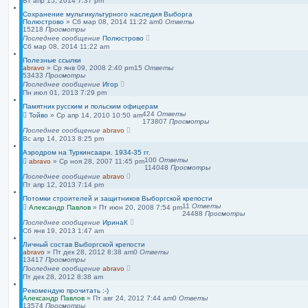
Вт апр 15, 2014 7:37 pm
Сохранение мультикультурного наследия Выборга
Полюстрово
»
Сб мар 08, 2014 11:22 am
0
Ответы
15218
Просмотры
Последнее сообщение
Полюстрово
Сб мар 08, 2014 11:22 am
Полезные ссылки
abravo
»
Ср янв 09, 2008 2:40 pm
15
Ответы
53433
Просмотры
Последнее сообщение
Игор
Пн июл 01, 2013 7:29 pm
Памятник русским и польским офицерам
424
Ответы
Тойво
»
Ср апр 14, 2010 10:50 am
173807
Просмотры
Последнее сообщение
abravo
Вс апр 14, 2013 8:25 pm
Аэродром на Туркинсаари. 1934-35 гг.
100
Ответы
abravo
»
Ср ноя 28, 2007 11:45 pm
114048
Просмотры
Последнее сообщение
abravo
Пт апр 12, 2013 7:14 pm
Потомки строителей и защитников Выборгской крепости
11
Ответы
Александр Павлов
»
Пт июн 20, 2008 7:54 pm
24488
Просмотры
Последнее сообщение
ИринаК
Сб янв 19, 2013 1:47 am
Личный состав Выборгской крепости
abravo
»
Пт дек 28, 2012 8:38 am
0
Ответы
13417
Просмотры
Последнее сообщение
abravo
Пт дек 28, 2012 8:38 am
Рекомендую прочитать :-)
Александр Павлов
»
Пт авг 24, 2012 7:44 am
0
Ответы
13574
Просмотры