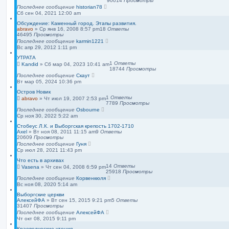
90014
Просмотры
п
Последнее сообщение
historian78
о
Сб сен 04, 2021 12:00 am
и
с
Обсуждение: Каменный город. Этапы развития.
к
abravo
»
Ср янв 16, 2008 8:57 pm
18
Ответы
46495
Просмотры
Последнее сообщение
karmin1221
Вс апр 29, 2012 1:11 pm
УТРАТА
1
Ответы
Kandid
»
Сб мар 04, 2023 10:41 am
18744
Просмотры
Последнее сообщение
Скаут
Вт мар 05, 2024 10:36 pm
Остров Новик
1
Ответы
abravo
»
Чт июл 19, 2007 2:53 pm
7789
Просмотры
Последнее сообщение
Osbourne
Ср ноя 30, 2022 5:22 am
Стобеус Л.К. и Выборгская крепость 1702-1710
Axel
»
Вт ноя 08, 2011 11:15 am
9
Ответы
20609
Просмотры
Последнее сообщение
Гуня
Ср июл 28, 2021 11:43 pm
Что есть в архивах
14
Ответы
Vasena
»
Чт сен 04, 2008 6:59 pm
25918
Просмотры
Последнее сообщение
Корвенкюля
Вс ноя 08, 2020 5:14 am
Выборгские церкви
АлексейФА
»
Вт сен 15, 2015 9:21 pm
5
Ответы
31407
Просмотры
Последнее сообщение
АлексейФА
Чт окт 08, 2015 9:11 pm
Краеведческие чтения