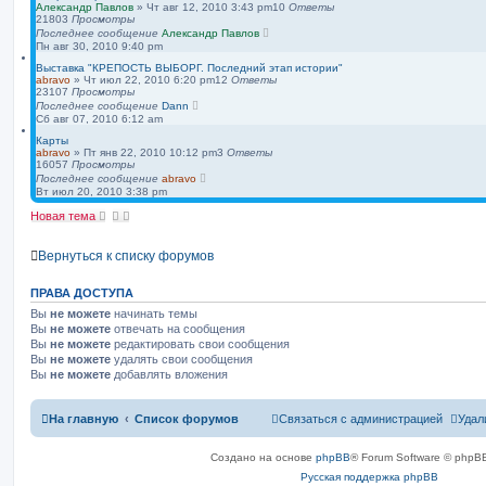
Александр Павлов
»
Чт авг 12, 2010 3:43 pm
10
Ответы
21803
Просмотры
Последнее сообщение
Александр Павлов
Пн авг 30, 2010 9:40 pm
Выставка "КРЕПОСТЬ ВЫБОРГ. Последний этап истории"
abravo
»
Чт июл 22, 2010 6:20 pm
12
Ответы
23107
Просмотры
Последнее сообщение
Dann
Сб авг 07, 2010 6:12 am
Карты
abravo
»
Пт янв 22, 2010 10:12 pm
3
Ответы
16057
Просмотры
Последнее сообщение
abravo
Вт июл 20, 2010 3:38 pm
Новая тема
Вернуться к списку форумов
ПРАВА ДОСТУПА
Вы
не можете
начинать темы
Вы
не можете
отвечать на сообщения
Вы
не можете
редактировать свои сообщения
Вы
не можете
удалять свои сообщения
Вы
не можете
добавлять вложения
На главную
Список форумов
Связаться с администрацией
Удал
Создано на основе
phpBB
® Forum Software © phpBB
Русская поддержка phpBB