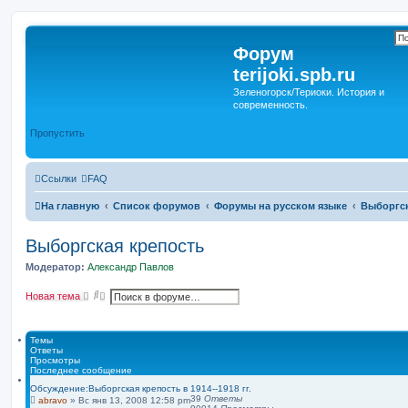
Форум
terijoki.spb.ru
Зеленогорск/Териоки. История и
современность.
Пропустить
Ссылки
FAQ
На главную
Список форумов
Форумы на русском языке
Выборгск
Выборгская крепость
Модератор:
Александр Павлов
П
Р
Новая тема
о
а
и
с
с
ш
к
и
Темы
р
Ответы
е
Просмотры
н
Последнее сообщение
н
Обсуждение:Выборгская крепость в 1914--1918 гг.
ы
39
Ответы
abravo
»
Вс янв 13, 2008 12:58 pm
й