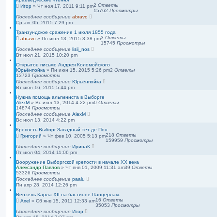
2
Ответы
Игор
»
Чт ноя 17, 2011 9:11 pm
15762
Просмотры
Последнее сообщение
abravo
Ср авг 05, 2015 7:29 pm
Транзундское сражение 1 июля 1855 года
3
Ответы
abravo
»
Пн июл 13, 2015 3:38 pm
15745
Просмотры
Последнее сообщение
lisii_nos
Вт июл 21, 2015 10:20 pm
Открытое письмо Андрея Коломойского
Юрьёнпойка
»
Пн июн 15, 2015 5:26 pm
2
Ответы
13723
Просмотры
Последнее сообщение
Юрьёнпойка
Вт июн 16, 2015 5:44 pm
Нужна помощь альпиниста в Выборге
AlexM
»
Вс июл 13, 2014 4:22 pm
0
Ответы
14874
Просмотры
Последнее сообщение
AlexM
Вс июл 13, 2014 4:22 pm
Крепость Выборг.Западный тет-де Пон
218
Ответы
Григорий
»
Чт фев 10, 2005 5:13 pm
159959
Просмотры
Последнее сообщение
ИринаК
Пт июл 04, 2014 11:06 pm
Вооружение Выборгской крепости в начале ХХ века
Александр Павлов
»
Чт янв 01, 2009 11:31 am
39
Ответы
53326
Просмотры
Последнее сообщение
paalu
Пн апр 28, 2014 12:26 pm
Вензель Карла XII на бастионе Панцерлакс
16
Ответы
Axel
»
Сб янв 15, 2011 12:33 am
35053
Просмотры
Последнее сообщение
Игор