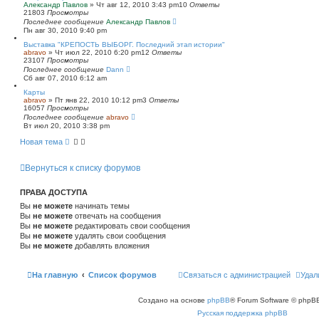
Александр Павлов
»
Чт авг 12, 2010 3:43 pm
10
Ответы
21803
Просмотры
Последнее сообщение
Александр Павлов
Пн авг 30, 2010 9:40 pm
Выставка "КРЕПОСТЬ ВЫБОРГ. Последний этап истории"
abravo
»
Чт июл 22, 2010 6:20 pm
12
Ответы
23107
Просмотры
Последнее сообщение
Dann
Сб авг 07, 2010 6:12 am
Карты
abravo
»
Пт янв 22, 2010 10:12 pm
3
Ответы
16057
Просмотры
Последнее сообщение
abravo
Вт июл 20, 2010 3:38 pm
Новая тема
Вернуться к списку форумов
ПРАВА ДОСТУПА
Вы
не можете
начинать темы
Вы
не можете
отвечать на сообщения
Вы
не можете
редактировать свои сообщения
Вы
не можете
удалять свои сообщения
Вы
не можете
добавлять вложения
На главную
Список форумов
Связаться с администрацией
Удал
Создано на основе
phpBB
® Forum Software © phpBB
Русская поддержка phpBB