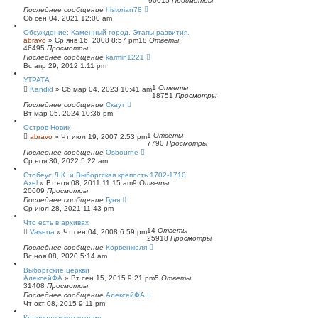
90015
Просмотры
п
Последнее сообщение
historian78
о
Сб сен 04, 2021 12:00 am
и
с
Обсуждение: Каменный город. Этапы развития.
к
abravo
»
Ср янв 16, 2008 8:57 pm
18
Ответы
46495
Просмотры
Последнее сообщение
karmin1221
Вс апр 29, 2012 1:11 pm
УТРАТА
1
Ответы
Kandid
»
Сб мар 04, 2023 10:41 am
18751
Просмотры
Последнее сообщение
Скаут
Вт мар 05, 2024 10:36 pm
Остров Новик
1
Ответы
abravo
»
Чт июл 19, 2007 2:53 pm
7790
Просмотры
Последнее сообщение
Osbourne
Ср ноя 30, 2022 5:22 am
Стобеус Л.К. и Выборгская крепость 1702-1710
Axel
»
Вт ноя 08, 2011 11:15 am
9
Ответы
20609
Просмотры
Последнее сообщение
Гуня
Ср июл 28, 2021 11:43 pm
Что есть в архивах
14
Ответы
Vasena
»
Чт сен 04, 2008 6:59 pm
25918
Просмотры
Последнее сообщение
Корвенкюля
Вс ноя 08, 2020 5:14 am
Выборгские церкви
АлексейФА
»
Вт сен 15, 2015 9:21 pm
5
Ответы
31408
Просмотры
Последнее сообщение
АлексейФА
Чт окт 08, 2015 9:11 pm
Краеведческие чтения