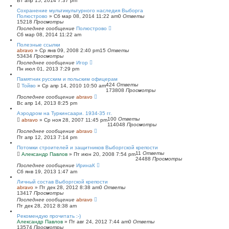
Вт апр 15, 2014 7:37 pm
Сохранение мультикультурного наследия Выборга
Полюстрово
»
Сб мар 08, 2014 11:22 am
0
Ответы
15218
Просмотры
Последнее сообщение
Полюстрово
Сб мар 08, 2014 11:22 am
Полезные ссылки
abravo
»
Ср янв 09, 2008 2:40 pm
15
Ответы
53434
Просмотры
Последнее сообщение
Игор
Пн июл 01, 2013 7:29 pm
Памятник русским и польским офицерам
424
Ответы
Тойво
»
Ср апр 14, 2010 10:50 am
173808
Просмотры
Последнее сообщение
abravo
Вс апр 14, 2013 8:25 pm
Аэродром на Туркинсаари. 1934-35 гг.
100
Ответы
abravo
»
Ср ноя 28, 2007 11:45 pm
114048
Просмотры
Последнее сообщение
abravo
Пт апр 12, 2013 7:14 pm
Потомки строителей и защитников Выборгской крепости
11
Ответы
Александр Павлов
»
Пт июн 20, 2008 7:54 pm
24488
Просмотры
Последнее сообщение
ИринаК
Сб янв 19, 2013 1:47 am
Личный состав Выборгской крепости
abravo
»
Пт дек 28, 2012 8:38 am
0
Ответы
13417
Просмотры
Последнее сообщение
abravo
Пт дек 28, 2012 8:38 am
Рекомендую прочитать :-)
Александр Павлов
»
Пт авг 24, 2012 7:44 am
0
Ответы
13574
Просмотры