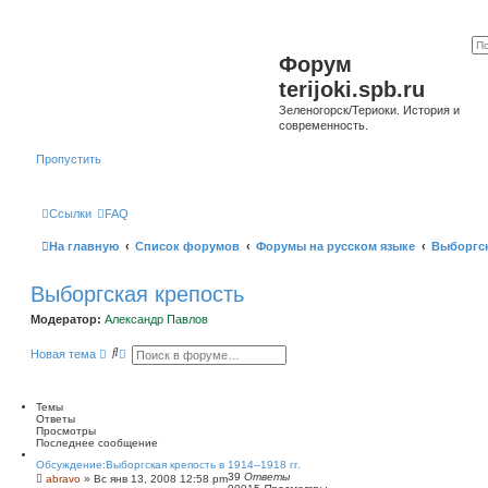
Форум
terijoki.spb.ru
Зеленогорск/Териоки. История и
современность.
Пропустить
Ссылки
FAQ
На главную
Список форумов
Форумы на русском языке
Выборгск
Выборгская крепость
Модератор:
Александр Павлов
П
Р
Новая тема
о
а
и
с
с
ш
к
и
Темы
р
Ответы
е
Просмотры
н
Последнее сообщение
н
Обсуждение:Выборгская крепость в 1914--1918 гг.
ы
39
Ответы
abravo
»
Вс янв 13, 2008 12:58 pm
й