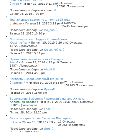
2
Ответы
Игор
»
Чт ноя 17, 2011 9:11 pm
15762
Просмотры
Последнее сообщение
abravo
Ср авг 05, 2015 7:29 pm
Транзундское сражение 1 июля 1855 года
3
Ответы
abravo
»
Пн июл 13, 2015 3:38 pm
15745
Просмотры
Последнее сообщение
lisii_nos
Вт июл 21, 2015 10:20 pm
Открытое письмо Андрея Коломойского
Юрьёнпойка
»
Пн июн 15, 2015 5:26 pm
2
Ответы
13723
Просмотры
Последнее сообщение
Юрьёнпойка
Вт июн 16, 2015 5:44 pm
Нужна помощь альпиниста в Выборге
AlexM
»
Вс июл 13, 2014 4:22 pm
0
Ответы
14874
Просмотры
Последнее сообщение
AlexM
Вс июл 13, 2014 4:22 pm
Крепость Выборг.Западный тет-де Пон
218
Ответы
Григорий
»
Чт фев 10, 2005 5:13 pm
159963
Просмотры
Последнее сообщение
ИринаК
Пт июл 04, 2014 11:06 pm
Вооружение Выборгской крепости в начале ХХ века
Александр Павлов
»
Чт янв 01, 2009 11:31 am
39
Ответы
53326
Просмотры
Последнее сообщение
paalu
Пн апр 28, 2014 12:26 pm
Вензель Карла XII на бастионе Панцерлакс
16
Ответы
Axel
»
Сб янв 15, 2011 12:33 am
35053
Просмотры
Последнее сообщение
Игор