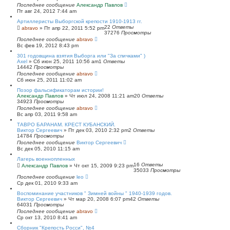
Последнее сообщение
Александр Павлов
Пт авг 24, 2012 7:44 am
Артиллеристы Выборгской крепости 1910-1913 гг.
22
Ответы
abravo
»
Пт апр 22, 2011 5:52 pm
37276
Просмотры
Последнее сообщение
abravo
Вс фев 19, 2012 8:43 pm
301 годовщина взятия Выборга или "За спичками" )
Axel
»
Сб июн 25, 2011 10:56 am
1
Ответы
14442
Просмотры
Последнее сообщение
abravo
Сб июн 25, 2011 11:02 am
Позор фальсификаторам истории!
Александр Павлов
»
Чт июл 24, 2008 11:21 am
20
Ответы
34923
Просмотры
Последнее сообщение
abravo
Вс апр 03, 2011 9:58 am
ТАВРО БАРАНАМ. КРЕСТ КУБАНСКИЙ.
Виктор Сергеевич
»
Пт дек 03, 2010 2:32 pm
2
Ответы
14784
Просмотры
Последнее сообщение
Виктор Сергеевич
Вс дек 05, 2010 11:15 am
Лагерь военнопленных
16
Ответы
Александр Павлов
»
Чт окт 15, 2009 9:23 pm
35033
Просмотры
Последнее сообщение
leo
Ср дек 01, 2010 9:33 am
Воспоминание участников " Зимней войны " 1940-1939 годов.
Виктор Сергеевич
»
Чт мар 20, 2008 6:07 pm
42
Ответы
64031
Просмотры
Последнее сообщение
abravo
Ср окт 13, 2010 8:41 am
Сборник "Крепость Росси", №4