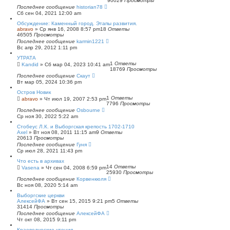
90029
Просмотры
п
Последнее сообщение
historian78
о
Сб сен 04, 2021 12:00 am
и
с
Обсуждение: Каменный город. Этапы развития.
к
abravo
»
Ср янв 16, 2008 8:57 pm
18
Ответы
46505
Просмотры
Последнее сообщение
karmin1221
Вс апр 29, 2012 1:11 pm
УТРАТА
1
Ответы
Kandid
»
Сб мар 04, 2023 10:41 am
18769
Просмотры
Последнее сообщение
Скаут
Вт мар 05, 2024 10:36 pm
Остров Новик
1
Ответы
abravo
»
Чт июл 19, 2007 2:53 pm
7796
Просмотры
Последнее сообщение
Osbourne
Ср ноя 30, 2022 5:22 am
Стобеус Л.К. и Выборгская крепость 1702-1710
Axel
»
Вт ноя 08, 2011 11:15 am
9
Ответы
20613
Просмотры
Последнее сообщение
Гуня
Ср июл 28, 2021 11:43 pm
Что есть в архивах
14
Ответы
Vasena
»
Чт сен 04, 2008 6:59 pm
25930
Просмотры
Последнее сообщение
Корвенкюля
Вс ноя 08, 2020 5:14 am
Выборгские церкви
АлексейФА
»
Вт сен 15, 2015 9:21 pm
5
Ответы
31414
Просмотры
Последнее сообщение
АлексейФА
Чт окт 08, 2015 9:11 pm
Краеведческие чтения