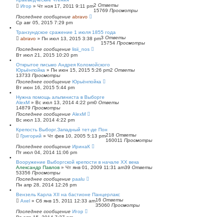
2
Ответы
Игор
»
Чт ноя 17, 2011 9:11 pm
15769
Просмотры
Последнее сообщение
abravo
Ср авг 05, 2015 7:29 pm
Транзундское сражение 1 июля 1855 года
3
Ответы
abravo
»
Пн июл 13, 2015 3:38 pm
15754
Просмотры
Последнее сообщение
lisii_nos
Вт июл 21, 2015 10:20 pm
Открытое письмо Андрея Коломойского
Юрьёнпойка
»
Пн июн 15, 2015 5:26 pm
2
Ответы
13733
Просмотры
Последнее сообщение
Юрьёнпойка
Вт июн 16, 2015 5:44 pm
Нужна помощь альпиниста в Выборге
AlexM
»
Вс июл 13, 2014 4:22 pm
0
Ответы
14879
Просмотры
Последнее сообщение
AlexM
Вс июл 13, 2014 4:22 pm
Крепость Выборг.Западный тет-де Пон
218
Ответы
Григорий
»
Чт фев 10, 2005 5:13 pm
160011
Просмотры
Последнее сообщение
ИринаК
Пт июл 04, 2014 11:06 pm
Вооружение Выборгской крепости в начале ХХ века
Александр Павлов
»
Чт янв 01, 2009 11:31 am
39
Ответы
53356
Просмотры
Последнее сообщение
paalu
Пн апр 28, 2014 12:26 pm
Вензель Карла XII на бастионе Панцерлакс
16
Ответы
Axel
»
Сб янв 15, 2011 12:33 am
35060
Просмотры
Последнее сообщение
Игор