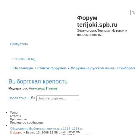
Форум
terijoki.spb.ru
Зеленогорск/Териоки. История и
современность.
Пропустить
Ссылки
FAQ
На главную
Список форумов
Форумы на русском языке
Выборгск
Выборгская крепость
Модератор:
Александр Павлов
П
Р
Новая тема
о
а
и
с
с
ш
к
и
Темы
р
Ответы
е
Просмотры
н
Последнее сообщение
н
Обсуждение:Выборгская крепость в 1914--1918 гг.
ы
39
Ответы
abravo
»
Вс янв 13, 2008 12:58 pm
й