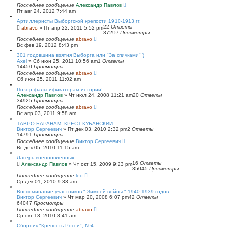
Последнее сообщение
Александр Павлов
Пт авг 24, 2012 7:44 am
Артиллеристы Выборгской крепости 1910-1913 гг.
22
Ответы
abravo
»
Пт апр 22, 2011 5:52 pm
37297
Просмотры
Последнее сообщение
abravo
Вс фев 19, 2012 8:43 pm
301 годовщина взятия Выборга или "За спичками" )
Axel
»
Сб июн 25, 2011 10:56 am
1
Ответы
14450
Просмотры
Последнее сообщение
abravo
Сб июн 25, 2011 11:02 am
Позор фальсификаторам истории!
Александр Павлов
»
Чт июл 24, 2008 11:21 am
20
Ответы
34925
Просмотры
Последнее сообщение
abravo
Вс апр 03, 2011 9:58 am
ТАВРО БАРАНАМ. КРЕСТ КУБАНСКИЙ.
Виктор Сергеевич
»
Пт дек 03, 2010 2:32 pm
2
Ответы
14791
Просмотры
Последнее сообщение
Виктор Сергеевич
Вс дек 05, 2010 11:15 am
Лагерь военнопленных
16
Ответы
Александр Павлов
»
Чт окт 15, 2009 9:23 pm
35045
Просмотры
Последнее сообщение
leo
Ср дек 01, 2010 9:33 am
Воспоминание участников " Зимней войны " 1940-1939 годов.
Виктор Сергеевич
»
Чт мар 20, 2008 6:07 pm
42
Ответы
64047
Просмотры
Последнее сообщение
abravo
Ср окт 13, 2010 8:41 am
Сборник "Крепость Росси", №4