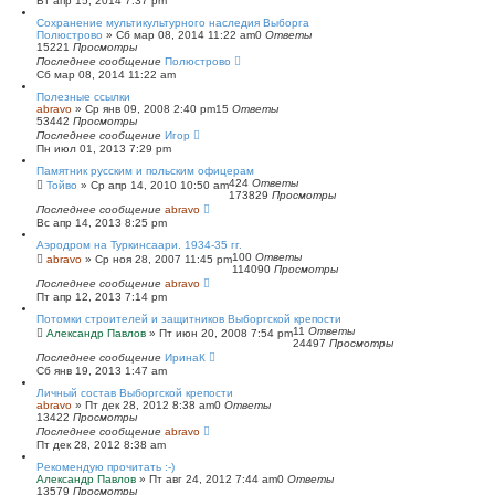
Вт апр 15, 2014 7:37 pm
Сохранение мультикультурного наследия Выборга
Полюстрово
»
Сб мар 08, 2014 11:22 am
0
Ответы
15221
Просмотры
Последнее сообщение
Полюстрово
Сб мар 08, 2014 11:22 am
Полезные ссылки
abravo
»
Ср янв 09, 2008 2:40 pm
15
Ответы
53442
Просмотры
Последнее сообщение
Игор
Пн июл 01, 2013 7:29 pm
Памятник русским и польским офицерам
424
Ответы
Тойво
»
Ср апр 14, 2010 10:50 am
173829
Просмотры
Последнее сообщение
abravo
Вс апр 14, 2013 8:25 pm
Аэродром на Туркинсаари. 1934-35 гг.
100
Ответы
abravo
»
Ср ноя 28, 2007 11:45 pm
114090
Просмотры
Последнее сообщение
abravo
Пт апр 12, 2013 7:14 pm
Потомки строителей и защитников Выборгской крепости
11
Ответы
Александр Павлов
»
Пт июн 20, 2008 7:54 pm
24497
Просмотры
Последнее сообщение
ИринаК
Сб янв 19, 2013 1:47 am
Личный состав Выборгской крепости
abravo
»
Пт дек 28, 2012 8:38 am
0
Ответы
13422
Просмотры
Последнее сообщение
abravo
Пт дек 28, 2012 8:38 am
Рекомендую прочитать :-)
Александр Павлов
»
Пт авг 24, 2012 7:44 am
0
Ответы
13579
Просмотры