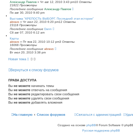
Александр Павлов
»
Чт авг 12, 2010 3:43 pm
10
Ответы
21822
Просмотры
Последнее сообщение
Александр Павлов
Пн авг 30, 2010 9:40 pm
Выставка "КРЕПОСТЬ ВЫБОРГ. Последний этап истории"
abravo
»
Чт июл 22, 2010 6:20 pm
12
Ответы
23118
Просмотры
Последнее сообщение
Dann
Сб авг 07, 2010 6:12 am
Карты
abravo
»
Пт янв 22, 2010 10:12 pm
3
Ответы
16068
Просмотры
Последнее сообщение
abravo
Вт июл 20, 2010 3:38 pm
Новая тема
Вернуться к списку форумов
ПРАВА ДОСТУПА
Вы
не можете
начинать темы
Вы
не можете
отвечать на сообщения
Вы
не можете
редактировать свои сообщения
Вы
не можете
удалять свои сообщения
Вы
не можете
добавлять вложения
На главную
Список форумов
Связаться с администрацией
Удал
Создано на основе
phpBB
® Forum Software © phpBB
Русская поддержка phpBB