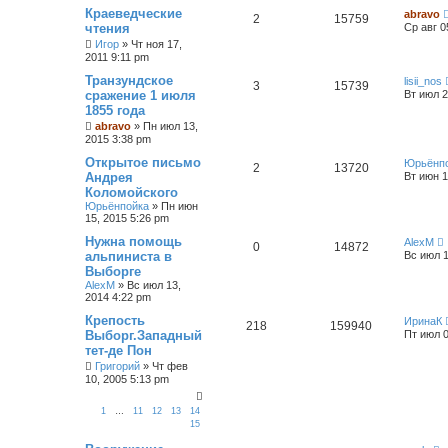
Краеведческие
abravo
2
15759
чтения
Ср авг 0
Игор
»
Чт ноя 17,
2011 9:11 pm
Транзундское
lisii_nos
3
15739
сражение 1 июля
Вт июл 2
1855 года
abravo
»
Пн июл 13,
2015 3:38 pm
Открытое письмо
Юрьёнп
2
13720
Андрея
Вт июн 1
Коломойского
Юрьёнпойка
»
Пн июн
15, 2015 5:26 pm
Нужна помощь
AlexM
0
14872
альпиниста в
Вс июл 1
Выборге
AlexM
»
Вс июл 13,
2014 4:22 pm
Крепость
ИринаК
218
159940
Выборг.Западный
Пт июл 0
тет-де Пон
Григорий
»
Чт фев
10, 2005 5:13 pm
1
…
11
12
13
14
15