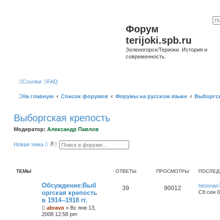
Форум
terijoki.spb.ru
Зеленогорск/Териоки. История и
современность.
Ссылки
FAQ
На главную
Список форумов
Форумы на русском языке
Выборгск
Выборгская крепость
Модератор:
Александр Павлов
П
Р
Новая тема
о
а
и
с
с
ш
к
и
ТЕМЫ
ОТВЕТЫ
ПРОСМОТРЫ
ПОСЛЕД
р
е
н
Обсуждение:Выб
historian
39
90012
н
оргская крепость
Сб сен 0
ы
в 1914--1918 гг.
й
abravo
п
»
Вс янв 13,
о
2008 12:58 pm
и