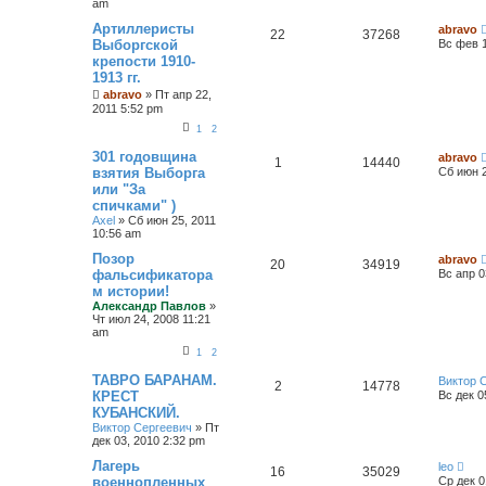
am
Артиллеристы
abravo
22
37268
Выборгской
Вс фев 1
крепости 1910-
1913 гг.
abravo
»
Пт апр 22,
2011 5:52 pm
1
2
301 годовщина
abravo
1
14440
взятия Выборга
Сб июн 2
или "За
спичками" )
Axel
»
Сб июн 25, 2011
10:56 am
Позор
abravo
20
34919
фальсификатора
Вс апр 0
м истории!
Александр Павлов
»
Чт июл 24, 2008 11:21
am
1
2
ТАВРО БАРАНАМ.
Виктор 
2
14778
КРЕСТ
Вс дек 0
КУБАНСКИЙ.
Виктор Сергеевич
»
Пт
дек 03, 2010 2:32 pm
Лагерь
leo
16
35029
военнопленных
Ср дек 0