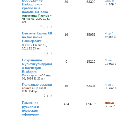
Вооружение
paalu
39
53322
Выборгской
Пн апр 2
крепости в
начале ХХ века
Александр Павлов
»
Чт янв 01, 2009 11:31
am
1
2
3
Вензель Карла XII
Игор
16
35051
на бастионе
Вт апр 1
Панцерлакс
Axel
»
Сб янв 15,
2011 12:33 am
1
2
Сохранение
Полюст
0
15216
мультикультурног
Сб мар 0
о наследия
Выборга
Полюстрово
»
Сб мар
08, 2014 11:22 am
Полезные ссылки
Игор
15
53431
abravo
»
Ср янв 09,
Пн июл 0
2008 2:40 pm
1
2
Памятник
abravo
424
173795
русским и
Вс апр 1
польским
офицерам