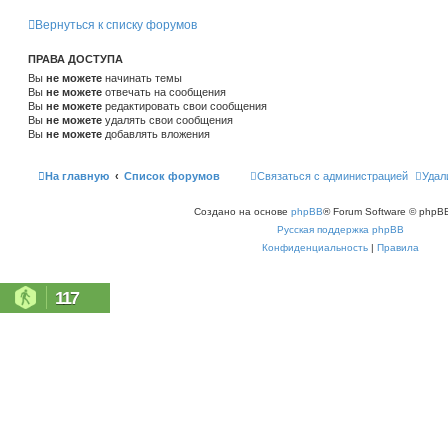
Вернуться к списку форумов
ПРАВА ДОСТУПА
Вы
не можете
начинать темы
Вы
не можете
отвечать на сообщения
Вы
не можете
редактировать свои сообщения
Вы
не можете
удалять свои сообщения
Вы
не можете
добавлять вложения
На главную
Список форумов
Связаться с администрацией
Удал
Создано на основе
phpBB
® Forum Software © phpBB
Русская поддержка phpBB
Конфиденциальность
|
Правила
117