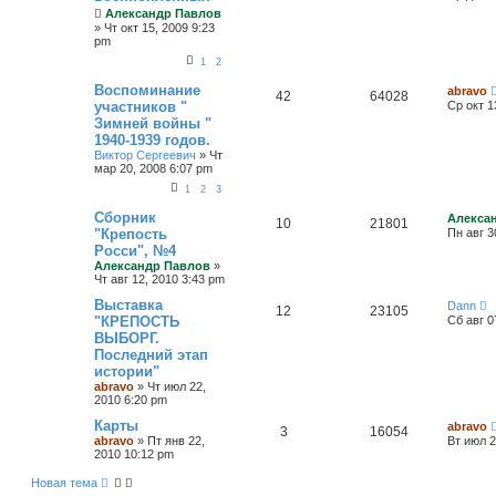
Александр Павлов
»
Чт окт 15, 2009 9:23
pm
1
2
Воспоминание
abravo
42
64028
участников "
Ср окт 1
Зимней войны "
1940-1939 годов.
Виктор Сергеевич
»
Чт
мар 20, 2008 6:07 pm
1
2
3
Сборник
Алекса
10
21801
"Крепость
Пн авг 3
Росси", №4
Александр Павлов
»
Чт авг 12, 2010 3:43 pm
Выставка
Dann
12
23105
"КРЕПОСТЬ
Сб авг 0
ВЫБОРГ.
Последний этап
истории"
abravo
»
Чт июл 22,
2010 6:20 pm
Карты
abravo
3
16054
abravo
»
Пт янв 22,
Вт июл 2
2010 10:12 pm
Новая тема