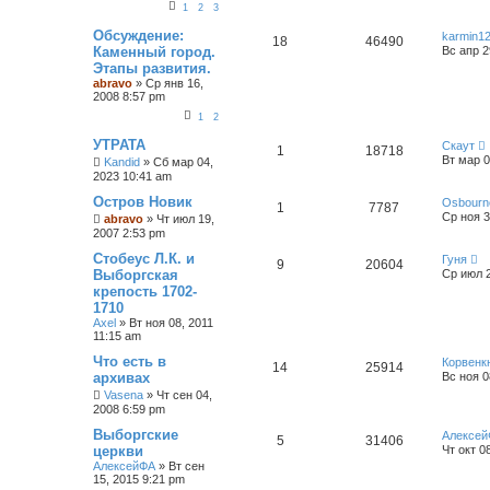
1
2
3
с
к
Обсуждение:
karmin1
18
46490
Каменный город.
Вс апр 2
Этапы развития.
abravo
»
Ср янв 16,
2008 8:57 pm
1
2
УТРАТА
Скаут
1
18718
Вт мар 0
Kandid
»
Сб мар 04,
2023 10:41 am
Остров Новик
Osbourn
1
7787
Ср ноя 3
abravo
»
Чт июл 19,
2007 2:53 pm
Стобеус Л.К. и
Гуня
9
20604
Выборгская
Ср июл 2
крепость 1702-
1710
Axel
»
Вт ноя 08, 2011
11:15 am
Что есть в
Корвенк
14
25914
архивах
Вс ноя 0
Vasena
»
Чт сен 04,
2008 6:59 pm
Выборгские
Алексе
5
31406
церкви
Чт окт 0
АлексейФА
»
Вт сен
15, 2015 9:21 pm