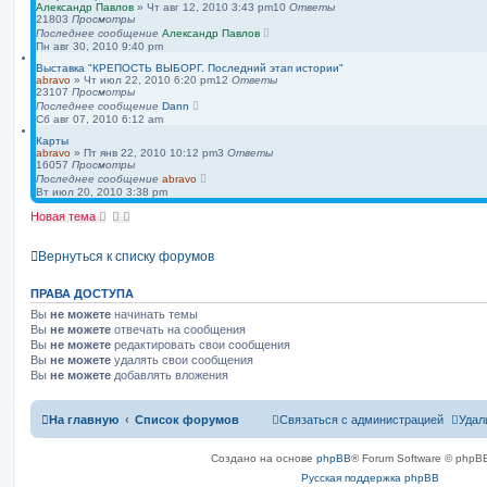
Александр Павлов
»
Чт авг 12, 2010 3:43 pm
10
Ответы
21803
Просмотры
Последнее сообщение
Александр Павлов
Пн авг 30, 2010 9:40 pm
Выставка "КРЕПОСТЬ ВЫБОРГ. Последний этап истории"
abravo
»
Чт июл 22, 2010 6:20 pm
12
Ответы
23107
Просмотры
Последнее сообщение
Dann
Сб авг 07, 2010 6:12 am
Карты
abravo
»
Пт янв 22, 2010 10:12 pm
3
Ответы
16057
Просмотры
Последнее сообщение
abravo
Вт июл 20, 2010 3:38 pm
Новая тема
Вернуться к списку форумов
ПРАВА ДОСТУПА
Вы
не можете
начинать темы
Вы
не можете
отвечать на сообщения
Вы
не можете
редактировать свои сообщения
Вы
не можете
удалять свои сообщения
Вы
не можете
добавлять вложения
На главную
Список форумов
Связаться с администрацией
Удал
Создано на основе
phpBB
® Forum Software © phpBB
Русская поддержка phpBB