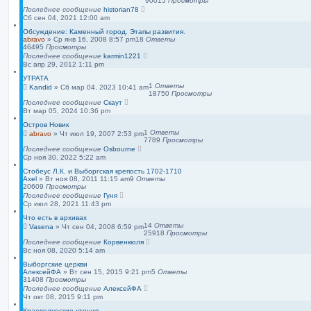
90015
Просмотры
п
Последнее сообщение
historian78
о
Сб сен 04, 2021 12:00 am
и
с
Обсуждение: Каменный город. Этапы развития.
к
abravo
»
Ср янв 16, 2008 8:57 pm
18
Ответы
46495
Просмотры
Последнее сообщение
karmin1221
Вс апр 29, 2012 1:11 pm
УТРАТА
1
Ответы
Kandid
»
Сб мар 04, 2023 10:41 am
18750
Просмотры
Последнее сообщение
Скаут
Вт мар 05, 2024 10:36 pm
Остров Новик
1
Ответы
abravo
»
Чт июл 19, 2007 2:53 pm
7789
Просмотры
Последнее сообщение
Osbourne
Ср ноя 30, 2022 5:22 am
Стобеус Л.К. и Выборгская крепость 1702-1710
Axel
»
Вт ноя 08, 2011 11:15 am
9
Ответы
20609
Просмотры
Последнее сообщение
Гуня
Ср июл 28, 2021 11:43 pm
Что есть в архивах
14
Ответы
Vasena
»
Чт сен 04, 2008 6:59 pm
25918
Просмотры
Последнее сообщение
Корвенкюля
Вс ноя 08, 2020 5:14 am
Выборгские церкви
АлексейФА
»
Вт сен 15, 2015 9:21 pm
5
Ответы
31408
Просмотры
Последнее сообщение
АлексейФА
Чт окт 08, 2015 9:11 pm
Краеведческие чтения