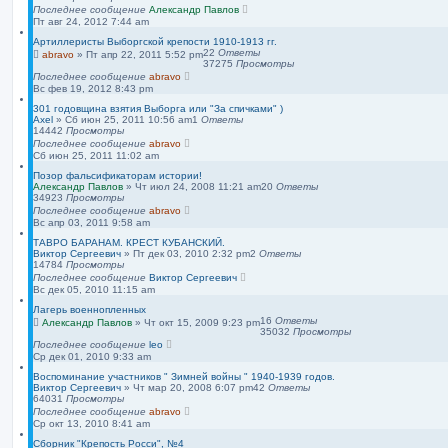
Последнее сообщение
Александр Павлов
Пт авг 24, 2012 7:44 am
Артиллеристы Выборгской крепости 1910-1913 гг.
22
Ответы
abravo
»
Пт апр 22, 2011 5:52 pm
37275
Просмотры
Последнее сообщение
abravo
Вс фев 19, 2012 8:43 pm
301 годовщина взятия Выборга или "За спичками" )
Axel
»
Сб июн 25, 2011 10:56 am
1
Ответы
14442
Просмотры
Последнее сообщение
abravo
Сб июн 25, 2011 11:02 am
Позор фальсификаторам истории!
Александр Павлов
»
Чт июл 24, 2008 11:21 am
20
Ответы
34923
Просмотры
Последнее сообщение
abravo
Вс апр 03, 2011 9:58 am
ТАВРО БАРАНАМ. КРЕСТ КУБАНСКИЙ.
Виктор Сергеевич
»
Пт дек 03, 2010 2:32 pm
2
Ответы
14784
Просмотры
Последнее сообщение
Виктор Сергеевич
Вс дек 05, 2010 11:15 am
Лагерь военнопленных
16
Ответы
Александр Павлов
»
Чт окт 15, 2009 9:23 pm
35032
Просмотры
Последнее сообщение
leo
Ср дек 01, 2010 9:33 am
Воспоминание участников " Зимней войны " 1940-1939 годов.
Виктор Сергеевич
»
Чт мар 20, 2008 6:07 pm
42
Ответы
64031
Просмотры
Последнее сообщение
abravo
Ср окт 13, 2010 8:41 am
Сборник "Крепость Росси", №4