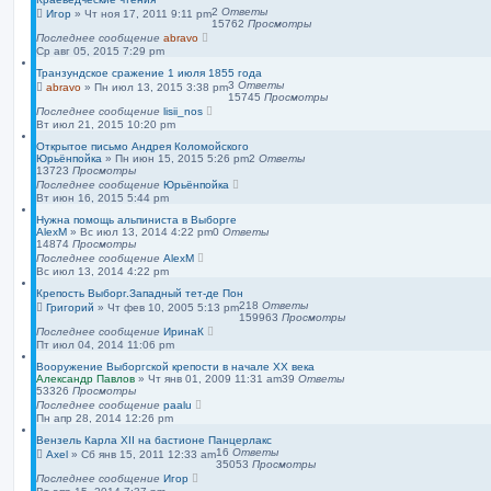
2
Ответы
Игор
»
Чт ноя 17, 2011 9:11 pm
15762
Просмотры
Последнее сообщение
abravo
Ср авг 05, 2015 7:29 pm
Транзундское сражение 1 июля 1855 года
3
Ответы
abravo
»
Пн июл 13, 2015 3:38 pm
15745
Просмотры
Последнее сообщение
lisii_nos
Вт июл 21, 2015 10:20 pm
Открытое письмо Андрея Коломойского
Юрьёнпойка
»
Пн июн 15, 2015 5:26 pm
2
Ответы
13723
Просмотры
Последнее сообщение
Юрьёнпойка
Вт июн 16, 2015 5:44 pm
Нужна помощь альпиниста в Выборге
AlexM
»
Вс июл 13, 2014 4:22 pm
0
Ответы
14874
Просмотры
Последнее сообщение
AlexM
Вс июл 13, 2014 4:22 pm
Крепость Выборг.Западный тет-де Пон
218
Ответы
Григорий
»
Чт фев 10, 2005 5:13 pm
159963
Просмотры
Последнее сообщение
ИринаК
Пт июл 04, 2014 11:06 pm
Вооружение Выборгской крепости в начале ХХ века
Александр Павлов
»
Чт янв 01, 2009 11:31 am
39
Ответы
53326
Просмотры
Последнее сообщение
paalu
Пн апр 28, 2014 12:26 pm
Вензель Карла XII на бастионе Панцерлакс
16
Ответы
Axel
»
Сб янв 15, 2011 12:33 am
35053
Просмотры
Последнее сообщение
Игор