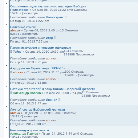
Вт апр 15, 2014 7:37 pm
Сохранение мультикультурного наследия Выборга
Полюстрово
»
Сб мар 08, 2014 11:22 am
0
Ответы
15218
Просмотры
Последнее сообщение
Полюстрово
Сб мар 08, 2014 11:22 am
Полезные ссылки
abravo
»
Ср янв 09, 2008 2:40 pm
15
Ответы
53434
Просмотры
Последнее сообщение
Игор
Пн июл 01, 2013 7:29 pm
Памятник русским и польским офицерам
424
Ответы
Тойво
»
Ср апр 14, 2010 10:50 am
173808
Просмотры
Последнее сообщение
abravo
Вс апр 14, 2013 8:25 pm
Аэродром на Туркинсаари. 1934-35 гг.
100
Ответы
abravo
»
Ср ноя 28, 2007 11:45 pm
114048
Просмотры
Последнее сообщение
abravo
Пт апр 12, 2013 7:14 pm
Потомки строителей и защитников Выборгской крепости
11
Ответы
Александр Павлов
»
Пт июн 20, 2008 7:54 pm
24488
Просмотры
Последнее сообщение
ИринаК
Сб янв 19, 2013 1:47 am
Личный состав Выборгской крепости
abravo
»
Пт дек 28, 2012 8:38 am
0
Ответы
13417
Просмотры
Последнее сообщение
abravo
Пт дек 28, 2012 8:38 am
Рекомендую прочитать :-)
Александр Павлов
»
Пт авг 24, 2012 7:44 am
0
Ответы
13574
Просмотры