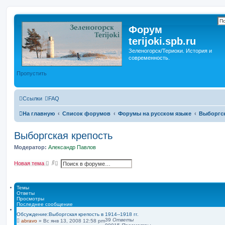
Форум
terijoki.spb.ru
Зеленогорск/Териоки. История и
современность.
Пропустить
Ссылки
FAQ
На главную
Список форумов
Форумы на русском языке
Выборгск
Выборгская крепость
Модератор:
Александр Павлов
П
Р
Новая тема
о
а
и
с
с
ш
к
и
Темы
р
Ответы
е
Просмотры
н
Последнее сообщение
н
Обсуждение:Выборгская крепость в 1914--1918 гг.
ы
39
Ответы
abravo
»
Вс янв 13, 2008 12:58 pm
й