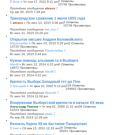
2
Ответы
Игор
»
Чт ноя 17, 2011 9:11 pm
15759
Просмотры
Последнее сообщение
abravo
Ср авг 05, 2015 7:29 pm
Транзундское сражение 1 июля 1855 года
3
Ответы
abravo
»
Пн июл 13, 2015 3:38 pm
15739
Просмотры
Последнее сообщение
lisii_nos
Вт июл 21, 2015 10:20 pm
Открытое письмо Андрея Коломойского
Юрьёнпойка
»
Пн июн 15, 2015 5:26 pm
2
Ответы
13720
Просмотры
Последнее сообщение
Юрьёнпойка
Вт июн 16, 2015 5:44 pm
Нужна помощь альпиниста в Выборге
AlexM
»
Вс июл 13, 2014 4:22 pm
0
Ответы
14872
Просмотры
Последнее сообщение
AlexM
Вс июл 13, 2014 4:22 pm
Крепость Выборг.Западный тет-де Пон
218
Ответы
Григорий
»
Чт фев 10, 2005 5:13 pm
159942
Просмотры
Последнее сообщение
ИринаК
Пт июл 04, 2014 11:06 pm
Вооружение Выборгской крепости в начале ХХ века
Александр Павлов
»
Чт янв 01, 2009 11:31 am
39
Ответы
53323
Просмотры
Последнее сообщение
paalu
Пн апр 28, 2014 12:26 pm
Вензель Карла XII на бастионе Панцерлакс
16
Ответы
Axel
»
Сб янв 15, 2011 12:33 am
35051
Просмотры
Последнее сообщение
Игор