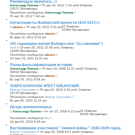
Рекомендую прочитать :-)
Александр Павлов
»
Пт авг 24, 2012 7:44 am
0
Ответы
13572
Просмотры
Последнее сообщение
Александр Павлов
Пт авг 24, 2012 7:44 am
Артиллеристы Выборгской крепости 1910-1913 гг.
22
Ответы
abravo
»
Пт апр 22, 2011 5:52 pm
37269
Просмотры
Последнее сообщение
abravo
Вс фев 19, 2012 8:43 pm
301 годовщина взятия Выборга или "За спичками" )
Axel
»
Сб июн 25, 2011 10:56 am
1
Ответы
14440
Просмотры
Последнее сообщение
abravo
Сб июн 25, 2011 11:02 am
Позор фальсификаторам истории!
Александр Павлов
»
Чт июл 24, 2008 11:21 am
20
Ответы
34919
Просмотры
Последнее сообщение
abravo
Вс апр 03, 2011 9:58 am
ТАВРО БАРАНАМ. КРЕСТ КУБАНСКИЙ.
Виктор Сергеевич
»
Пт дек 03, 2010 2:32 pm
2
Ответы
14779
Просмотры
Последнее сообщение
Виктор Сергеевич
Вс дек 05, 2010 11:15 am
Лагерь военнопленных
16
Ответы
Александр Павлов
»
Чт окт 15, 2009 9:23 pm
35030
Просмотры
Последнее сообщение
leo
Ср дек 01, 2010 9:33 am
Воспоминание участников " Зимней войны " 1940-1939 годов.
Виктор Сергеевич
»
Чт мар 20, 2008 6:07 pm
42
Ответы