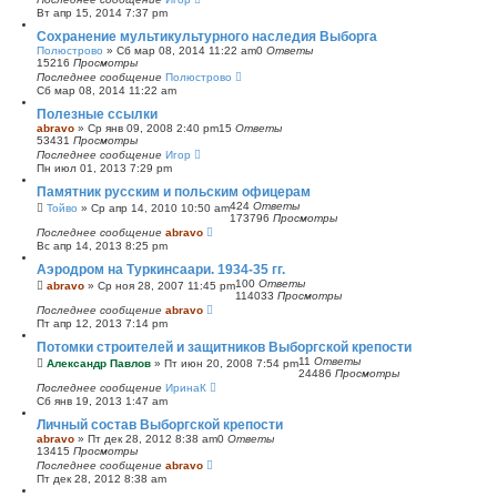
Вт апр 15, 2014 7:37 pm
Сохранение мультикультурного наследия Выборга
Полюстрово
»
Сб мар 08, 2014 11:22 am
0
Ответы
15216
Просмотры
Последнее сообщение
Полюстрово
Сб мар 08, 2014 11:22 am
Полезные ссылки
abravo
»
Ср янв 09, 2008 2:40 pm
15
Ответы
53431
Просмотры
Последнее сообщение
Игор
Пн июл 01, 2013 7:29 pm
Памятник русским и польским офицерам
424
Ответы
Тойво
»
Ср апр 14, 2010 10:50 am
173796
Просмотры
Последнее сообщение
abravo
Вс апр 14, 2013 8:25 pm
Аэродром на Туркинсаари. 1934-35 гг.
100
Ответы
abravo
»
Ср ноя 28, 2007 11:45 pm
114033
Просмотры
Последнее сообщение
abravo
Пт апр 12, 2013 7:14 pm
Потомки строителей и защитников Выборгской крепости
11
Ответы
Александр Павлов
»
Пт июн 20, 2008 7:54 pm
24486
Просмотры
Последнее сообщение
ИринаК
Сб янв 19, 2013 1:47 am
Личный состав Выборгской крепости
abravo
»
Пт дек 28, 2012 8:38 am
0
Ответы
13415
Просмотры
Последнее сообщение
abravo
Пт дек 28, 2012 8:38 am