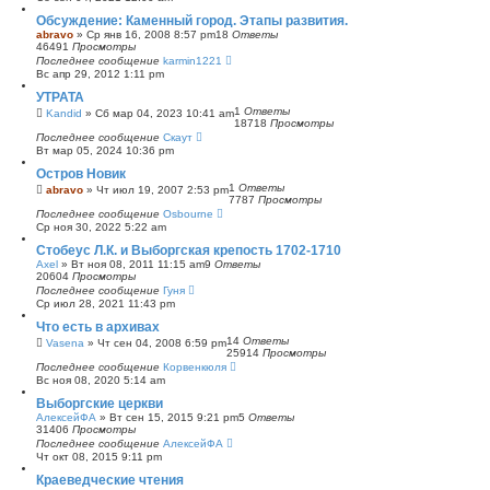
с
Обсуждение: Каменный город. Этапы развития.
к
abravo
»
Ср янв 16, 2008 8:57 pm
18
Ответы
46491
Просмотры
Последнее сообщение
karmin1221
Вс апр 29, 2012 1:11 pm
УТРАТА
1
Ответы
Kandid
»
Сб мар 04, 2023 10:41 am
18718
Просмотры
Последнее сообщение
Скаут
Вт мар 05, 2024 10:36 pm
Остров Новик
1
Ответы
abravo
»
Чт июл 19, 2007 2:53 pm
7787
Просмотры
Последнее сообщение
Osbourne
Ср ноя 30, 2022 5:22 am
Стобеус Л.К. и Выборгская крепость 1702-1710
Axel
»
Вт ноя 08, 2011 11:15 am
9
Ответы
20604
Просмотры
Последнее сообщение
Гуня
Ср июл 28, 2021 11:43 pm
Что есть в архивах
14
Ответы
Vasena
»
Чт сен 04, 2008 6:59 pm
25914
Просмотры
Последнее сообщение
Корвенкюля
Вс ноя 08, 2020 5:14 am
Выборгские церкви
АлексейФА
»
Вт сен 15, 2015 9:21 pm
5
Ответы
31406
Просмотры
Последнее сообщение
АлексейФА
Чт окт 08, 2015 9:11 pm
Краеведческие чтения