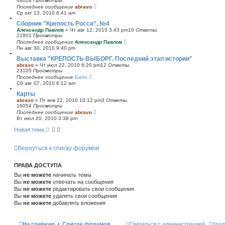
64028
Просмотры
Последнее сообщение
abravo
Ср окт 13, 2010 8:41 am
Сборник "Крепость Росси", №4
Александр Павлов
»
Чт авг 12, 2010 3:43 pm
10
Ответы
21801
Просмотры
Последнее сообщение
Александр Павлов
Пн авг 30, 2010 9:40 pm
Выставка "КРЕПОСТЬ ВЫБОРГ. Последний этап истории"
abravo
»
Чт июл 22, 2010 6:20 pm
12
Ответы
23105
Просмотры
Последнее сообщение
Dann
Сб авг 07, 2010 6:12 am
Карты
abravo
»
Пт янв 22, 2010 10:12 pm
3
Ответы
16054
Просмотры
Последнее сообщение
abravo
Вт июл 20, 2010 3:38 pm
Новая тема
Вернуться к списку форумов
ПРАВА ДОСТУПА
Вы
не можете
начинать темы
Вы
не можете
отвечать на сообщения
Вы
не можете
редактировать свои сообщения
Вы
не можете
удалять свои сообщения
Вы
не можете
добавлять вложения
На главную
Список форумов
Связаться с администрацией
Удал