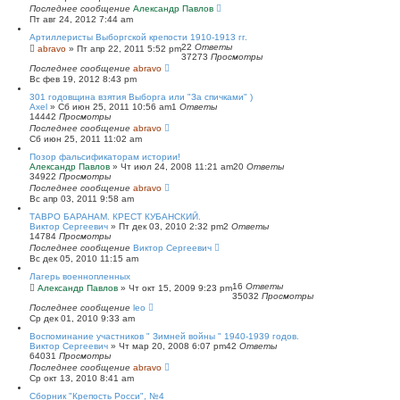
Последнее сообщение
Александр Павлов
Пт авг 24, 2012 7:44 am
Артиллеристы Выборгской крепости 1910-1913 гг.
22
Ответы
abravo
»
Пт апр 22, 2011 5:52 pm
37273
Просмотры
Последнее сообщение
abravo
Вс фев 19, 2012 8:43 pm
301 годовщина взятия Выборга или "За спичками" )
Axel
»
Сб июн 25, 2011 10:56 am
1
Ответы
14442
Просмотры
Последнее сообщение
abravo
Сб июн 25, 2011 11:02 am
Позор фальсификаторам истории!
Александр Павлов
»
Чт июл 24, 2008 11:21 am
20
Ответы
34922
Просмотры
Последнее сообщение
abravo
Вс апр 03, 2011 9:58 am
ТАВРО БАРАНАМ. КРЕСТ КУБАНСКИЙ.
Виктор Сергеевич
»
Пт дек 03, 2010 2:32 pm
2
Ответы
14784
Просмотры
Последнее сообщение
Виктор Сергеевич
Вс дек 05, 2010 11:15 am
Лагерь военнопленных
16
Ответы
Александр Павлов
»
Чт окт 15, 2009 9:23 pm
35032
Просмотры
Последнее сообщение
leo
Ср дек 01, 2010 9:33 am
Воспоминание участников " Зимней войны " 1940-1939 годов.
Виктор Сергеевич
»
Чт мар 20, 2008 6:07 pm
42
Ответы
64031
Просмотры
Последнее сообщение
abravo
Ср окт 13, 2010 8:41 am
Сборник "Крепость Росси", №4