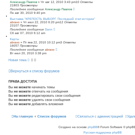
Александр Павлов
»
Чт авг 12, 2010 3:43 pm
10
Ответы
21803
Просмотры
Последнее сообщение
Александр Павлов
Пн авг 30, 2010 9:40 pm
Выставка "КРЕПОСТЬ ВЫБОРГ. Последний этап истории"
abravo
»
Чт июл 22, 2010 6:20 pm
12
Ответы
23107
Просмотры
Последнее сообщение
Dann
Сб авг 07, 2010 6:12 am
Карты
abravo
»
Пт янв 22, 2010 10:12 pm
3
Ответы
16057
Просмотры
Последнее сообщение
abravo
Вт июл 20, 2010 3:38 pm
Новая тема
Вернуться к списку форумов
ПРАВА ДОСТУПА
Вы
не можете
начинать темы
Вы
не можете
отвечать на сообщения
Вы
не можете
редактировать свои сообщения
Вы
не можете
удалять свои сообщения
Вы
не можете
добавлять вложения
На главную
Список форумов
Связаться с администрацией
Удал
Создано на основе
phpBB
® Forum Software © phpBB
Русская поддержка phpBB