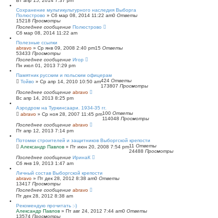
Вт апр 15, 2014 7:37 pm
Сохранение мультикультурного наследия Выборга
Полюстрово
»
Сб мар 08, 2014 11:22 am
0
Ответы
15218
Просмотры
Последнее сообщение
Полюстрово
Сб мар 08, 2014 11:22 am
Полезные ссылки
abravo
»
Ср янв 09, 2008 2:40 pm
15
Ответы
53433
Просмотры
Последнее сообщение
Игор
Пн июл 01, 2013 7:29 pm
Памятник русским и польским офицерам
424
Ответы
Тойво
»
Ср апр 14, 2010 10:50 am
173807
Просмотры
Последнее сообщение
abravo
Вс апр 14, 2013 8:25 pm
Аэродром на Туркинсаари. 1934-35 гг.
100
Ответы
abravo
»
Ср ноя 28, 2007 11:45 pm
114048
Просмотры
Последнее сообщение
abravo
Пт апр 12, 2013 7:14 pm
Потомки строителей и защитников Выборгской крепости
11
Ответы
Александр Павлов
»
Пт июн 20, 2008 7:54 pm
24488
Просмотры
Последнее сообщение
ИринаК
Сб янв 19, 2013 1:47 am
Личный состав Выборгской крепости
abravo
»
Пт дек 28, 2012 8:38 am
0
Ответы
13417
Просмотры
Последнее сообщение
abravo
Пт дек 28, 2012 8:38 am
Рекомендую прочитать :-)
Александр Павлов
»
Пт авг 24, 2012 7:44 am
0
Ответы
13574
Просмотры