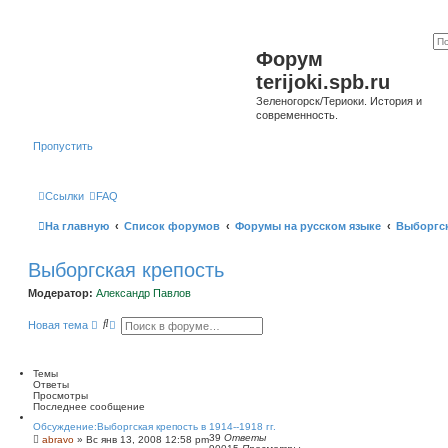
Форум
terijoki.spb.ru
Зеленогорск/Териоки. История и
современность.
Пропустить
Ссылки
FAQ
На главную
Список форумов
Форумы на русском языке
Выборгск
Выборгская крепость
Модератор:
Александр Павлов
П
Р
Новая тема
о
а
и
с
с
ш
к
и
Темы
р
Ответы
е
Просмотры
н
Последнее сообщение
н
Обсуждение:Выборгская крепость в 1914--1918 гг.
ы
39
Ответы
abravo
»
Вс янв 13, 2008 12:58 pm
й