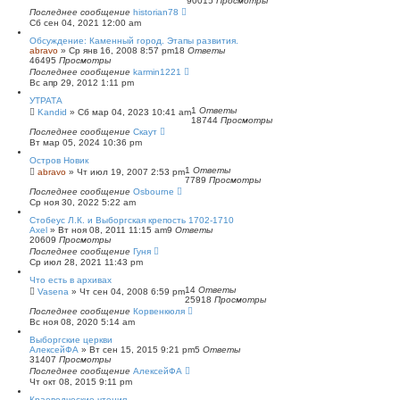
90015
Просмотры
п
Последнее сообщение
historian78
о
Сб сен 04, 2021 12:00 am
и
с
Обсуждение: Каменный город. Этапы развития.
к
abravo
»
Ср янв 16, 2008 8:57 pm
18
Ответы
46495
Просмотры
Последнее сообщение
karmin1221
Вс апр 29, 2012 1:11 pm
УТРАТА
1
Ответы
Kandid
»
Сб мар 04, 2023 10:41 am
18744
Просмотры
Последнее сообщение
Скаут
Вт мар 05, 2024 10:36 pm
Остров Новик
1
Ответы
abravo
»
Чт июл 19, 2007 2:53 pm
7789
Просмотры
Последнее сообщение
Osbourne
Ср ноя 30, 2022 5:22 am
Стобеус Л.К. и Выборгская крепость 1702-1710
Axel
»
Вт ноя 08, 2011 11:15 am
9
Ответы
20609
Просмотры
Последнее сообщение
Гуня
Ср июл 28, 2021 11:43 pm
Что есть в архивах
14
Ответы
Vasena
»
Чт сен 04, 2008 6:59 pm
25918
Просмотры
Последнее сообщение
Корвенкюля
Вс ноя 08, 2020 5:14 am
Выборгские церкви
АлексейФА
»
Вт сен 15, 2015 9:21 pm
5
Ответы
31407
Просмотры
Последнее сообщение
АлексейФА
Чт окт 08, 2015 9:11 pm
Краеведческие чтения