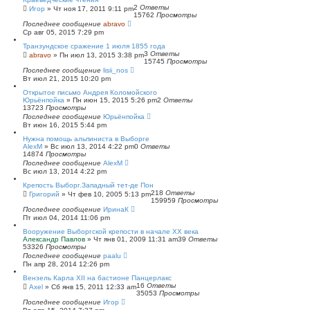
2
Ответы
Игор
»
Чт ноя 17, 2011 9:11 pm
15762
Просмотры
Последнее сообщение
abravo
Ср авг 05, 2015 7:29 pm
Транзундское сражение 1 июля 1855 года
3
Ответы
abravo
»
Пн июл 13, 2015 3:38 pm
15745
Просмотры
Последнее сообщение
lisii_nos
Вт июл 21, 2015 10:20 pm
Открытое письмо Андрея Коломойского
Юрьёнпойка
»
Пн июн 15, 2015 5:26 pm
2
Ответы
13723
Просмотры
Последнее сообщение
Юрьёнпойка
Вт июн 16, 2015 5:44 pm
Нужна помощь альпиниста в Выборге
AlexM
»
Вс июл 13, 2014 4:22 pm
0
Ответы
14874
Просмотры
Последнее сообщение
AlexM
Вс июл 13, 2014 4:22 pm
Крепость Выборг.Западный тет-де Пон
218
Ответы
Григорий
»
Чт фев 10, 2005 5:13 pm
159959
Просмотры
Последнее сообщение
ИринаК
Пт июл 04, 2014 11:06 pm
Вооружение Выборгской крепости в начале ХХ века
Александр Павлов
»
Чт янв 01, 2009 11:31 am
39
Ответы
53326
Просмотры
Последнее сообщение
paalu
Пн апр 28, 2014 12:26 pm
Вензель Карла XII на бастионе Панцерлакс
16
Ответы
Axel
»
Сб янв 15, 2011 12:33 am
35053
Просмотры
Последнее сообщение
Игор