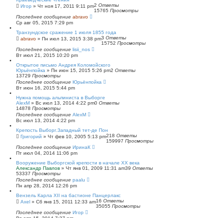
2
Ответы
Игор
»
Чт ноя 17, 2011 9:11 pm
15765
Просмотры
Последнее сообщение
abravo
Ср авг 05, 2015 7:29 pm
Транзундское сражение 1 июля 1855 года
3
Ответы
abravo
»
Пн июл 13, 2015 3:38 pm
15752
Просмотры
Последнее сообщение
lisii_nos
Вт июл 21, 2015 10:20 pm
Открытое письмо Андрея Коломойского
Юрьёнпойка
»
Пн июн 15, 2015 5:26 pm
2
Ответы
13729
Просмотры
Последнее сообщение
Юрьёнпойка
Вт июн 16, 2015 5:44 pm
Нужна помощь альпиниста в Выборге
AlexM
»
Вс июл 13, 2014 4:22 pm
0
Ответы
14878
Просмотры
Последнее сообщение
AlexM
Вс июл 13, 2014 4:22 pm
Крепость Выборг.Западный тет-де Пон
218
Ответы
Григорий
»
Чт фев 10, 2005 5:13 pm
159997
Просмотры
Последнее сообщение
ИринаК
Пт июл 04, 2014 11:06 pm
Вооружение Выборгской крепости в начале ХХ века
Александр Павлов
»
Чт янв 01, 2009 11:31 am
39
Ответы
53337
Просмотры
Последнее сообщение
paalu
Пн апр 28, 2014 12:26 pm
Вензель Карла XII на бастионе Панцерлакс
16
Ответы
Axel
»
Сб янв 15, 2011 12:33 am
35055
Просмотры
Последнее сообщение
Игор