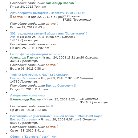
Последнее сообщение
Александр Павлов
Пт авг 24, 2012 7:44 am
Артиллеристы Выборгской крепости 1910-1913 гг.
22
Ответы
abravo
»
Пт апр 22, 2011 5:52 pm
37283
Просмотры
Последнее сообщение
abravo
Вс фев 19, 2012 8:43 pm
301 годовщина взятия Выборга или "За спичками" )
Axel
»
Сб июн 25, 2011 10:56 am
1
Ответы
14447
Просмотры
Последнее сообщение
abravo
Сб июн 25, 2011 11:02 am
Позор фальсификаторам истории!
Александр Павлов
»
Чт июл 24, 2008 11:21 am
20
Ответы
34924
Просмотры
Последнее сообщение
abravo
Вс апр 03, 2011 9:58 am
ТАВРО БАРАНАМ. КРЕСТ КУБАНСКИЙ.
Виктор Сергеевич
»
Пт дек 03, 2010 2:32 pm
2
Ответы
14789
Просмотры
Последнее сообщение
Виктор Сергеевич
Вс дек 05, 2010 11:15 am
Лагерь военнопленных
16
Ответы
Александр Павлов
»
Чт окт 15, 2009 9:23 pm
35040
Просмотры
Последнее сообщение
leo
Ср дек 01, 2010 9:33 am
Воспоминание участников " Зимней войны " 1940-1939 годов.
Виктор Сергеевич
»
Чт мар 20, 2008 6:07 pm
42
Ответы
64037
Просмотры
Последнее сообщение
abravo
Ср окт 13, 2010 8:41 am
Сборник "Крепость Росси", №4