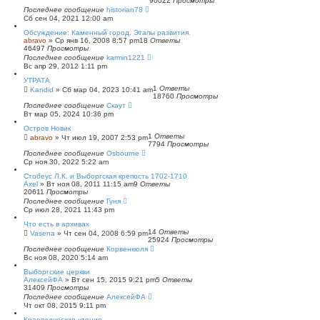
90022
Просмотры
п
Последнее сообщение
historian78
о
Сб сен 04, 2021 12:00 am
и
с
Обсуждение: Каменный город. Этапы развития.
к
abravo
»
Ср янв 16, 2008 8:57 pm
18
Ответы
46497
Просмотры
Последнее сообщение
karmin1221
Вс апр 29, 2012 1:11 pm
УТРАТА
1
Ответы
Kandid
»
Сб мар 04, 2023 10:41 am
18760
Просмотры
Последнее сообщение
Скаут
Вт мар 05, 2024 10:36 pm
Остров Новик
1
Ответы
abravo
»
Чт июл 19, 2007 2:53 pm
7794
Просмотры
Последнее сообщение
Osbourne
Ср ноя 30, 2022 5:22 am
Стобеус Л.К. и Выборгская крепость 1702-1710
Axel
»
Вт ноя 08, 2011 11:15 am
9
Ответы
20611
Просмотры
Последнее сообщение
Гуня
Ср июл 28, 2021 11:43 pm
Что есть в архивах
14
Ответы
Vasena
»
Чт сен 04, 2008 6:59 pm
25924
Просмотры
Последнее сообщение
Корвенкюля
Вс ноя 08, 2020 5:14 am
Выборгские церкви
АлексейФА
»
Вт сен 15, 2015 9:21 pm
5
Ответы
31409
Просмотры
Последнее сообщение
АлексейФА
Чт окт 08, 2015 9:11 pm
Краеведческие чтения