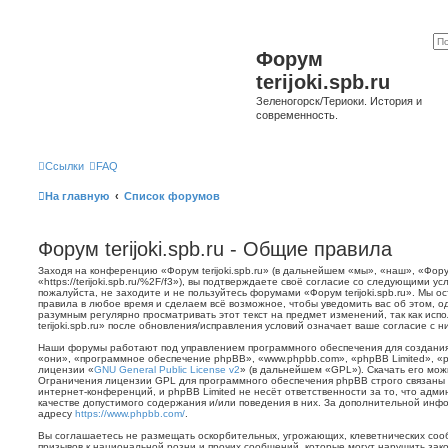
Форум
terijoki.spb.ru
Зеленогорск/Териоки. История и
современность.
Ссылки
FAQ
На главную
Список форумов
Форум terijoki.spb.ru - Общие правила
Заходя на конференцию «Форум terijoki.spb.ru» (в дальнейшем «мы», «наш», «Форум 
«https://terijoki.spb.ru/%2F/f3»), вы подтверждаете своё согласие со следующими у
пожалуйста, не заходите и не пользуйтесь форумами «Форум terijoki.spb.ru». Мы о
правила в любое время и сделаем всё возможное, чтобы уведомить вас об этом, о
разумным регулярно просматривать этот текст на предмет изменений, так как ис
terijoki.spb.ru» после обновления/исправления условий означает ваше согласие с н
Наши форумы работают под управлением программного обеспечения для создани
«они», «программное обеспечение phpBB», «www.phpbb.com», «phpBB Limited», «
лицензии «
GNU General Public License v2
» (в дальнейшем «GPL»). Скачать его мо
Ограничения лицензии GPL для программного обеспечения phpBB строго связаны 
интернет-конференций, и phpBB Limited не несёт ответственности за то, что адм
качестве допустимого содержания и/или поведения в них. За дополнительной ин
адресу
https://www.phpbb.com/
.
Вы соглашаетесь не размещать оскорбительных, угрожающих, клеветнических со
призывов к национальной розни и прочих сообщений, которые могут нарушить зак