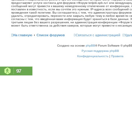
предоставляет услуги хостинга для форумов «Форум terijoki.spb.ru» или междунар
сообщений могут привести к вашему немедленному отключению от конференции, 
поставлен в известность, если мы сочтём это нужным. IP-адреса всех сообщений 
проведения такой политики. Вы соглашаетесь с тем, что администраторы форумов «
удалить, отредактировать, перенести или закрыть любую тему в любое время по с
согласны с тем, что введённая вами информация будет храниться в базе данных. 
третьим лицам без вашего разрешения, ни администрация конференции «Форум terij
может быть ответственна за действия хакеров, которые могут привести к несанкци
На главную
Список форумов
Связаться с администрацией
Удал
Создано на основе
phpBB
® Forum Software © phpBB
Русская поддержка phpBB
Конфиденциальность
|
Правила
97