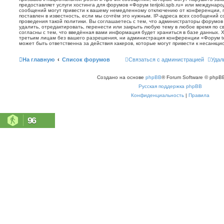
предоставляет услуги хостинга для форумов «Форум terijoki.spb.ru» или междунар
сообщений могут привести к вашему немедленному отключению от конференции, 
поставлен в известность, если мы сочтём это нужным. IP-адреса всех сообщений 
проведения такой политики. Вы соглашаетесь с тем, что администраторы форумов «
удалить, отредактировать, перенести или закрыть любую тему в любое время по с
согласны с тем, что введённая вами информация будет храниться в базе данных. 
третьим лицам без вашего разрешения, ни администрация конференции «Форум terij
может быть ответственна за действия хакеров, которые могут привести к несанкци
На главную
Список форумов
Связаться с администрацией
Удал
Создано на основе
phpBB
® Forum Software © phpBB
Русская поддержка phpBB
Конфиденциальность
|
Правила
96