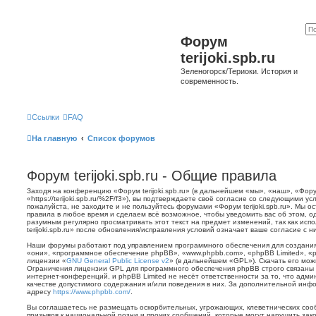
Форум
terijoki.spb.ru
Зеленогорск/Териоки. История и
современность.
Ссылки
FAQ
На главную
Список форумов
Форум terijoki.spb.ru - Общие правила
Заходя на конференцию «Форум terijoki.spb.ru» (в дальнейшем «мы», «наш», «Форум 
«https://terijoki.spb.ru/%2F/f3»), вы подтверждаете своё согласие со следующими у
пожалуйста, не заходите и не пользуйтесь форумами «Форум terijoki.spb.ru». Мы о
правила в любое время и сделаем всё возможное, чтобы уведомить вас об этом, о
разумным регулярно просматривать этот текст на предмет изменений, так как ис
terijoki.spb.ru» после обновления/исправления условий означает ваше согласие с н
Наши форумы работают под управлением программного обеспечения для создани
«они», «программное обеспечение phpBB», «www.phpbb.com», «phpBB Limited», «
лицензии «
GNU General Public License v2
» (в дальнейшем «GPL»). Скачать его мо
Ограничения лицензии GPL для программного обеспечения phpBB строго связаны 
интернет-конференций, и phpBB Limited не несёт ответственности за то, что адм
качестве допустимого содержания и/или поведения в них. За дополнительной ин
адресу
https://www.phpbb.com/
.
Вы соглашаетесь не размещать оскорбительных, угрожающих, клеветнических со
призывов к национальной розни и прочих сообщений, которые могут нарушить зак