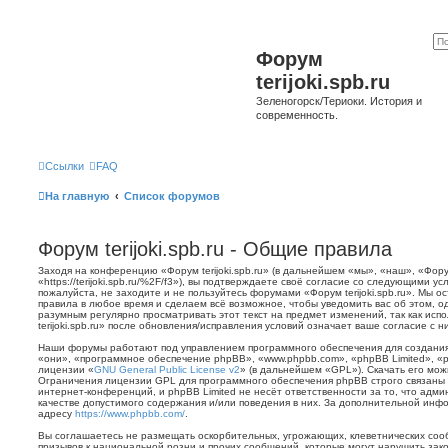
Форум
terijoki.spb.ru
Зеленогорск/Териоки. История и
современность.
Ссылки
FAQ
На главную
Список форумов
Форум terijoki.spb.ru - Общие правила
Заходя на конференцию «Форум terijoki.spb.ru» (в дальнейшем «мы», «наш», «Форум 
«https://terijoki.spb.ru/%2F/f3»), вы подтверждаете своё согласие со следующими у
пожалуйста, не заходите и не пользуйтесь форумами «Форум terijoki.spb.ru». Мы о
правила в любое время и сделаем всё возможное, чтобы уведомить вас об этом, о
разумным регулярно просматривать этот текст на предмет изменений, так как ис
terijoki.spb.ru» после обновления/исправления условий означает ваше согласие с н
Наши форумы работают под управлением программного обеспечения для создани
«они», «программное обеспечение phpBB», «www.phpbb.com», «phpBB Limited», «
лицензии «
GNU General Public License v2
» (в дальнейшем «GPL»). Скачать его мо
Ограничения лицензии GPL для программного обеспечения phpBB строго связаны 
интернет-конференций, и phpBB Limited не несёт ответственности за то, что адм
качестве допустимого содержания и/или поведения в них. За дополнительной ин
адресу
https://www.phpbb.com/
.
Вы соглашаетесь не размещать оскорбительных, угрожающих, клеветнических со
призывов к национальной розни и прочих сообщений, которые могут нарушить зак