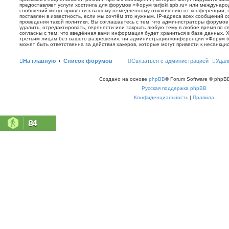
предоставляет услуги хостинга для форумов «Форум terijoki.spb.ru» или междунар
сообщений могут привести к вашему немедленному отключению от конференции, 
поставлен в известность, если мы сочтём это нужным. IP-адреса всех сообщений 
проведения такой политики. Вы соглашаетесь с тем, что администраторы форумов «
удалить, отредактировать, перенести или закрыть любую тему в любое время по с
согласны с тем, что введённая вами информация будет храниться в базе данных. 
третьим лицам без вашего разрешения, ни администрация конференции «Форум terij
может быть ответственна за действия хакеров, которые могут привести к несанкци
На главную
Список форумов
Связаться с администрацией
Удал
Создано на основе
phpBB
® Forum Software © phpBB
Русская поддержка phpBB
Конфиденциальность
|
Правила
84