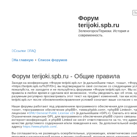
Форум
terijoki.spb.ru
Зеленогорск/Териоки. История и
современность.
Ссылки
FAQ
На главную
Список форумов
Форум terijoki.spb.ru - Общие правила
Заходя на конференцию «Форум terijoki.spb.ru» (в дальнейшем «мы», «наш», «Форум 
«https://terijoki.spb.ru/%2F/f3»), вы подтверждаете своё согласие со следующими у
пожалуйста, не заходите и не пользуйтесь форумами «Форум terijoki.spb.ru». Мы о
правила в любое время и сделаем всё возможное, чтобы уведомить вас об этом, о
разумным регулярно просматривать этот текст на предмет изменений, так как ис
terijoki.spb.ru» после обновления/исправления условий означает ваше согласие с н
Наши форумы работают под управлением программного обеспечения для создани
«они», «программное обеспечение phpBB», «www.phpbb.com», «phpBB Limited», «
лицензии «
GNU General Public License v2
» (в дальнейшем «GPL»). Скачать его мо
Ограничения лицензии GPL для программного обеспечения phpBB строго связаны 
интернет-конференций, и phpBB Limited не несёт ответственности за то, что адм
качестве допустимого содержания и/или поведения в них. За дополнительной ин
адресу
https://www.phpbb.com/
.
Вы соглашаетесь не размещать оскорбительных, угрожающих, клеветнических со
призывов к национальной розни и прочих сообщений, которые могут нарушить зак