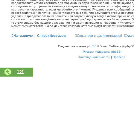
предоставляет услуги хостинга для форумов «Форум terijoki.spb.ru» или междунар
сообщений могут привести к вашему немедленному отключению от конференции, 
поставлен в известность, если мы сочтём это нужным. IP-адреса всех сообщений 
проведения такой политики. Вы соглашаетесь с тем, что администраторы форумов «
удалить, отредактировать, перенести или закрыть любую тему в любое время по с
согласны с тем, что введённая вами информация будет храниться в базе данных. 
третьим лицам без вашего разрешения, ни администрация конференции «Форум terij
может быть ответственна за действия хакеров, которые могут привести к несанкци
На главную
Список форумов
Связаться с администрацией
Удал
Создано на основе
phpBB
® Forum Software © phpBB
Русская поддержка phpBB
Конфиденциальность
|
Правила
121