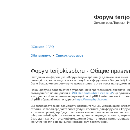
Форум terijo
Зеленогорск/Териоки. И
Ссылки
FAQ
На главную
Список форумов
Форум terijoki.spb.ru - Общие прави
Заходя на конференцию «Форум terijoki.spb.ru» (в дальнейшем «мы», «
пожалуйста, не заходите и не пользуйтесь форумами «Форум terijoki
было бы разумным регулярно просматривать этот текст на предмет из
Наши форумы работают под управлением программного обеспечения 
выпущенного по лицензии «
GNU General Public License v2
» (в дальне
и поддержкой интернет-конференций, и phpBB Limited не несёт отве
phpBB обращайтесь по адресу
https://www.phpbb.com/
.
Вы соглашаетесь не размещать оскорбительных, угрожающих, клевет
страны, которая предоставляет услуги хостинга для форумов «Форум
этом ваш провайдер будет поставлен в известность, если мы сочтём
«Форум terijoki.spb.ru» имеют право удалить, отредактировать, пер
базе данных. Хотя эта информация не будет открыта третьим лицам б
могут привести к несанкционированному доступу к ней.