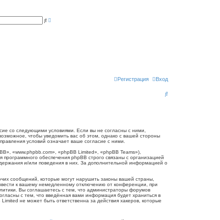
Р
П
а
о
с
и
ш
с
и
к
р
е
н
н
ы
й
п
Регистрация
Вход
о
и
П
с
к
о
и
с
огласие со следующими условиями. Если вы не согласны с ними,
 возможное, чтобы уведомить вас об этом, однако с вашей стороны
к
справления условий означает ваше согласие с ними.
B», «www.phpbb.com», «phpBB Limited», «phpBB Teams»),
я программного обеспечения phpBB строго связаны с организацией
одержания и/или поведения в них. За дополнительной информацией о
очих сообщений, которые могут нарушить законы вашей страны,
привести к вашему немедленному отключению от конференции, при
олитики. Вы соглашаетесь с тем, что администраторы форумов
согласны с тем, что введённая вами информация будет храниться в
Limited не может быть ответственна за действия хакеров, которые