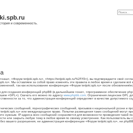
ki.spb.ru
стория и современность.
ла
наш», «Форум terijoki.spb.ru», «https://terijoki.spb.ru/%2F/f3»), вы подтверждаете своё с
.spb.ru». Мы оставляем за собой право изменять эти правила в любое время и сделаем всё
менений, так как использование конференции «Форум terijoki.spb.ru» после обновления/и
для создания конференций phpBB (в дальнейшем «они», «программное обеспечение phpB
йшем «GPL»). Скачать его можно по адресу
www.phpbb.com
. Ограничения лицензии GPL дл
тственности за то, что администрация конференций определяет в качестве допустимого с
нических сообщений, порнографических сообщений, призывов к национальной розни и пр
 terijoki.spb.ru» или международное право. Попытки размещения таких сообщений могут 
 это нужным. IP-адреса всех сообщений сохраняются для возможности проведения такой п
енести или закрыть любую тему в любое время по своему усмотрению. Как пользователь вы 
ез вашего разрешения, ни администрация конференции «Форум terijoki.spb.ru», ни phpBB 