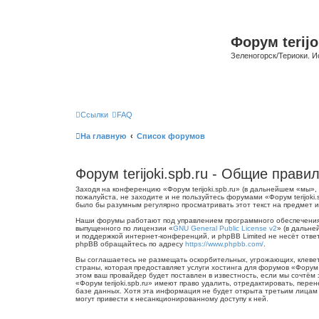
Форум terijo
Зеленогорск/Териоки. И
Ссылки
FAQ
На главную
Список форумов
Форум terijoki.spb.ru - Общие прави
Заходя на конференцию «Форум terijoki.spb.ru» (в дальнейшем «мы», «
пожалуйста, не заходите и не пользуйтесь форумами «Форум terijoki
было бы разумным регулярно просматривать этот текст на предмет из
Наши форумы работают под управлением программного обеспечения 
выпущенного по лицензии «
GNU General Public License v2
» (в дальне
и поддержкой интернет-конференций, и phpBB Limited не несёт отве
phpBB обращайтесь по адресу
https://www.phpbb.com/
.
Вы соглашаетесь не размещать оскорбительных, угрожающих, клевет
страны, которая предоставляет услуги хостинга для форумов «Форум
этом ваш провайдер будет поставлен в известность, если мы сочтём
«Форум terijoki.spb.ru» имеют право удалить, отредактировать, пер
базе данных. Хотя эта информация не будет открыта третьим лицам б
могут привести к несанкционированному доступу к ней.