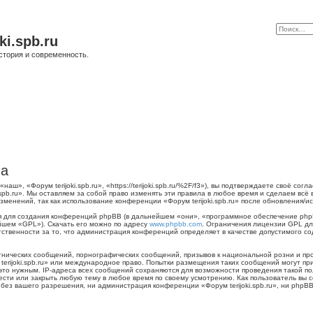
ki.spb.ru
стория и современность.
ла
наш», «Форум terijoki.spb.ru», «https://terijoki.spb.ru/%2F/f3»), вы подтверждаете своё с
.spb.ru». Мы оставляем за собой право изменять эти правила в любое время и сделаем всё
менений, так как использование конференции «Форум terijoki.spb.ru» после обновления/и
для создания конференций phpBB (в дальнейшем «они», «программное обеспечение phpB
йшем «GPL»). Скачать его можно по адресу
www.phpbb.com
. Ограничения лицензии GPL дл
тственности за то, что администрация конференций определяет в качестве допустимого с
нических сообщений, порнографических сообщений, призывов к национальной розни и пр
 terijoki.spb.ru» или международное право. Попытки размещения таких сообщений могут 
 это нужным. IP-адреса всех сообщений сохраняются для возможности проведения такой п
енести или закрыть любую тему в любое время по своему усмотрению. Как пользователь вы 
ез вашего разрешения, ни администрация конференции «Форум terijoki.spb.ru», ни phpBB 