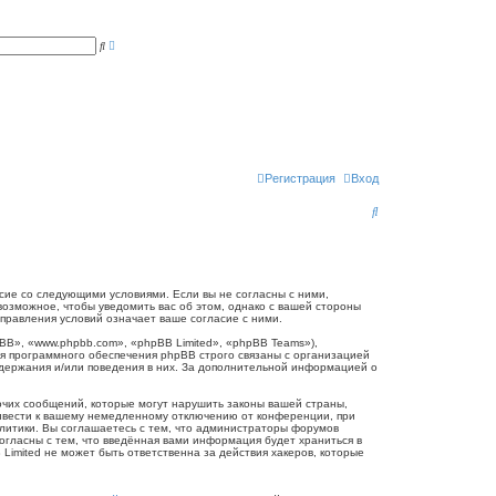
Р
П
а
о
с
и
ш
с
и
к
р
е
н
н
ы
й
п
Регистрация
Вход
о
и
П
с
к
о
и
с
огласие со следующими условиями. Если вы не согласны с ними,
 возможное, чтобы уведомить вас об этом, однако с вашей стороны
к
справления условий означает ваше согласие с ними.
B», «www.phpbb.com», «phpBB Limited», «phpBB Teams»),
я программного обеспечения phpBB строго связаны с организацией
одержания и/или поведения в них. За дополнительной информацией о
очих сообщений, которые могут нарушить законы вашей страны,
привести к вашему немедленному отключению от конференции, при
олитики. Вы соглашаетесь с тем, что администраторы форумов
согласны с тем, что введённая вами информация будет храниться в
Limited не может быть ответственна за действия хакеров, которые