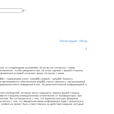
Р
П
а
о
с
и
ш
с
и
к
р
е
н
н
ы
й
п
Регистрация
Вход
о
и
П
с
к
о
и
с
огласие со следующими условиями. Если вы не согласны с ними,
 возможное, чтобы уведомить вас об этом, однако с вашей стороны
к
справления условий означает ваше согласие с ними.
B», «www.phpbb.com», «phpBB Limited», «phpBB Teams»),
я программного обеспечения phpBB строго связаны с организацией
одержания и/или поведения в них. За дополнительной информацией о
очих сообщений, которые могут нарушить законы вашей страны,
привести к вашему немедленному отключению от конференции, при
олитики. Вы соглашаетесь с тем, что администраторы форумов
согласны с тем, что введённая вами информация будет храниться в
Limited не может быть ответственна за действия хакеров, которые