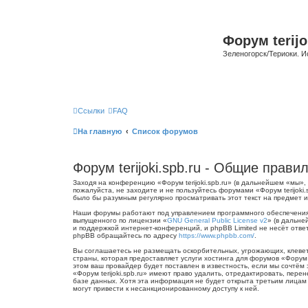
Форум terijo
Зеленогорск/Териоки. И
Ссылки
FAQ
На главную
Список форумов
Форум terijoki.spb.ru - Общие прави
Заходя на конференцию «Форум terijoki.spb.ru» (в дальнейшем «мы», «
пожалуйста, не заходите и не пользуйтесь форумами «Форум terijoki
было бы разумным регулярно просматривать этот текст на предмет из
Наши форумы работают под управлением программного обеспечения 
выпущенного по лицензии «
GNU General Public License v2
» (в дальне
и поддержкой интернет-конференций, и phpBB Limited не несёт отве
phpBB обращайтесь по адресу
https://www.phpbb.com/
.
Вы соглашаетесь не размещать оскорбительных, угрожающих, клевет
страны, которая предоставляет услуги хостинга для форумов «Форум
этом ваш провайдер будет поставлен в известность, если мы сочтём
«Форум terijoki.spb.ru» имеют право удалить, отредактировать, пер
базе данных. Хотя эта информация не будет открыта третьим лицам б
могут привести к несанкционированному доступу к ней.