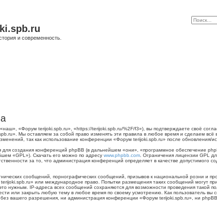
ki.spb.ru
стория и современность.
ла
наш», «Форум terijoki.spb.ru», «https://terijoki.spb.ru/%2F/f3»), вы подтверждаете своё с
.spb.ru». Мы оставляем за собой право изменять эти правила в любое время и сделаем всё
менений, так как использование конференции «Форум terijoki.spb.ru» после обновления/и
для создания конференций phpBB (в дальнейшем «они», «программное обеспечение phpB
йшем «GPL»). Скачать его можно по адресу
www.phpbb.com
. Ограничения лицензии GPL дл
тственности за то, что администрация конференций определяет в качестве допустимого с
нических сообщений, порнографических сообщений, призывов к национальной розни и пр
 terijoki.spb.ru» или международное право. Попытки размещения таких сообщений могут 
 это нужным. IP-адреса всех сообщений сохраняются для возможности проведения такой п
енести или закрыть любую тему в любое время по своему усмотрению. Как пользователь вы 
ез вашего разрешения, ни администрация конференции «Форум terijoki.spb.ru», ни phpBB 