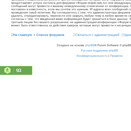
предоставляет услуги хостинга для форумов «Форум terijoki.spb.ru» или междунар
сообщений могут привести к вашему немедленному отключению от конференции, 
поставлен в известность, если мы сочтём это нужным. IP-адреса всех сообщений 
проведения такой политики. Вы соглашаетесь с тем, что администраторы форумов «
удалить, отредактировать, перенести или закрыть любую тему в любое время по с
согласны с тем, что введённая вами информация будет храниться в базе данных. 
третьим лицам без вашего разрешения, ни администрация конференции «Форум terij
может быть ответственна за действия хакеров, которые могут привести к несанкци
На главную
Список форумов
Связаться с администрацией
Удал
Создано на основе
phpBB
® Forum Software © phpBB
Русская поддержка phpBB
Конфиденциальность
|
Правила
93