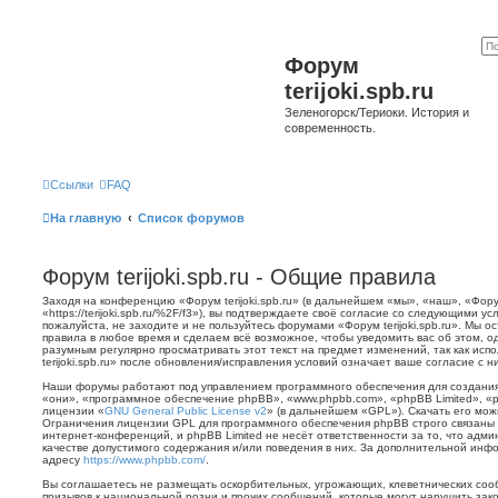
Форум
terijoki.spb.ru
Зеленогорск/Териоки. История и
современность.
Ссылки
FAQ
На главную
Список форумов
Форум terijoki.spb.ru - Общие правила
Заходя на конференцию «Форум terijoki.spb.ru» (в дальнейшем «мы», «наш», «Форум 
«https://terijoki.spb.ru/%2F/f3»), вы подтверждаете своё согласие со следующими у
пожалуйста, не заходите и не пользуйтесь форумами «Форум terijoki.spb.ru». Мы о
правила в любое время и сделаем всё возможное, чтобы уведомить вас об этом, о
разумным регулярно просматривать этот текст на предмет изменений, так как ис
terijoki.spb.ru» после обновления/исправления условий означает ваше согласие с н
Наши форумы работают под управлением программного обеспечения для создани
«они», «программное обеспечение phpBB», «www.phpbb.com», «phpBB Limited», «
лицензии «
GNU General Public License v2
» (в дальнейшем «GPL»). Скачать его мо
Ограничения лицензии GPL для программного обеспечения phpBB строго связаны 
интернет-конференций, и phpBB Limited не несёт ответственности за то, что адм
качестве допустимого содержания и/или поведения в них. За дополнительной ин
адресу
https://www.phpbb.com/
.
Вы соглашаетесь не размещать оскорбительных, угрожающих, клеветнических со
призывов к национальной розни и прочих сообщений, которые могут нарушить зак