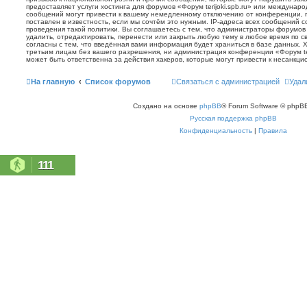
предоставляет услуги хостинга для форумов «Форум terijoki.spb.ru» или междунар
сообщений могут привести к вашему немедленному отключению от конференции, 
поставлен в известность, если мы сочтём это нужным. IP-адреса всех сообщений 
проведения такой политики. Вы соглашаетесь с тем, что администраторы форумов «
удалить, отредактировать, перенести или закрыть любую тему в любое время по с
согласны с тем, что введённая вами информация будет храниться в базе данных. 
третьим лицам без вашего разрешения, ни администрация конференции «Форум terij
может быть ответственна за действия хакеров, которые могут привести к несанкци
На главную
Список форумов
Связаться с администрацией
Удал
Создано на основе
phpBB
® Forum Software © phpBB
Русская поддержка phpBB
Конфиденциальность
|
Правила
111