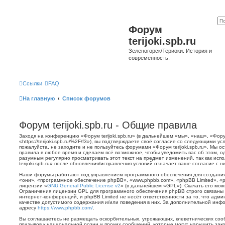
Форум
terijoki.spb.ru
Зеленогорск/Териоки. История и
современность.
Ссылки
FAQ
На главную
Список форумов
Форум terijoki.spb.ru - Общие правила
Заходя на конференцию «Форум terijoki.spb.ru» (в дальнейшем «мы», «наш», «Форум 
«https://terijoki.spb.ru/%2F/f3»), вы подтверждаете своё согласие со следующими у
пожалуйста, не заходите и не пользуйтесь форумами «Форум terijoki.spb.ru». Мы о
правила в любое время и сделаем всё возможное, чтобы уведомить вас об этом, о
разумным регулярно просматривать этот текст на предмет изменений, так как ис
terijoki.spb.ru» после обновления/исправления условий означает ваше согласие с н
Наши форумы работают под управлением программного обеспечения для создани
«они», «программное обеспечение phpBB», «www.phpbb.com», «phpBB Limited», «
лицензии «
GNU General Public License v2
» (в дальнейшем «GPL»). Скачать его мо
Ограничения лицензии GPL для программного обеспечения phpBB строго связаны 
интернет-конференций, и phpBB Limited не несёт ответственности за то, что адм
качестве допустимого содержания и/или поведения в них. За дополнительной ин
адресу
https://www.phpbb.com/
.
Вы соглашаетесь не размещать оскорбительных, угрожающих, клеветнических со
призывов к национальной розни и прочих сообщений, которые могут нарушить зак