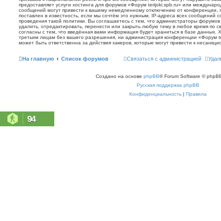
предоставляет услуги хостинга для форумов «Форум terijoki.spb.ru» или междунар
сообщений могут привести к вашему немедленному отключению от конференции, 
поставлен в известность, если мы сочтём это нужным. IP-адреса всех сообщений 
проведения такой политики. Вы соглашаетесь с тем, что администраторы форумов «
удалить, отредактировать, перенести или закрыть любую тему в любое время по с
согласны с тем, что введённая вами информация будет храниться в базе данных. 
третьим лицам без вашего разрешения, ни администрация конференции «Форум terij
может быть ответственна за действия хакеров, которые могут привести к несанкци
На главную
Список форумов
Связаться с администрацией
Удал
Создано на основе
phpBB
® Forum Software © phpBB
Русская поддержка phpBB
Конфиденциальность
|
Правила
94