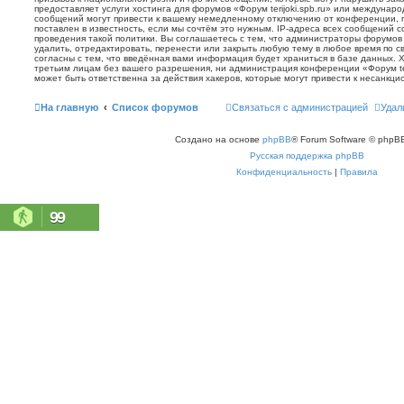
предоставляет услуги хостинга для форумов «Форум terijoki.spb.ru» или междунар
сообщений могут привести к вашему немедленному отключению от конференции, 
поставлен в известность, если мы сочтём это нужным. IP-адреса всех сообщений 
проведения такой политики. Вы соглашаетесь с тем, что администраторы форумов «
удалить, отредактировать, перенести или закрыть любую тему в любое время по с
согласны с тем, что введённая вами информация будет храниться в базе данных. 
третьим лицам без вашего разрешения, ни администрация конференции «Форум terij
может быть ответственна за действия хакеров, которые могут привести к несанкци
На главную
Список форумов
Связаться с администрацией
Удал
Создано на основе
phpBB
® Forum Software © phpBB
Русская поддержка phpBB
Конфиденциальность
|
Правила
99