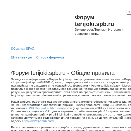
Форум
terijoki.spb.ru
Зеленогорск/Териоки. История и
современность.
Ссылки
FAQ
На главную
Список форумов
Форум terijoki.spb.ru - Общие правила
Заходя на конференцию «Форум terijoki.spb.ru» (в дальнейшем «мы», «наш», «Форум 
«https://terijoki.spb.ru/%2F/f3»), вы подтверждаете своё согласие со следующими у
пожалуйста, не заходите и не пользуйтесь форумами «Форум terijoki.spb.ru». Мы о
правила в любое время и сделаем всё возможное, чтобы уведомить вас об этом, о
разумным регулярно просматривать этот текст на предмет изменений, так как ис
terijoki.spb.ru» после обновления/исправления условий означает ваше согласие с н
Наши форумы работают под управлением программного обеспечения для создани
«они», «программное обеспечение phpBB», «www.phpbb.com», «phpBB Limited», «
лицензии «
GNU General Public License v2
» (в дальнейшем «GPL»). Скачать его мо
Ограничения лицензии GPL для программного обеспечения phpBB строго связаны 
интернет-конференций, и phpBB Limited не несёт ответственности за то, что адм
качестве допустимого содержания и/или поведения в них. За дополнительной ин
адресу
https://www.phpbb.com/
.
Вы соглашаетесь не размещать оскорбительных, угрожающих, клеветнических со
призывов к национальной розни и прочих сообщений, которые могут нарушить зак