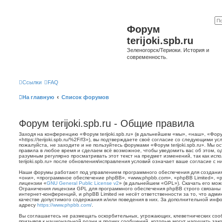
Форум
terijoki.spb.ru
Зеленогорск/Териоки. История и
современность.
Ссылки
FAQ
На главную
Список форумов
Форум terijoki.spb.ru - Общие правила
Заходя на конференцию «Форум terijoki.spb.ru» (в дальнейшем «мы», «наш», «Форум 
«https://terijoki.spb.ru/%2F/f3»), вы подтверждаете своё согласие со следующими у
пожалуйста, не заходите и не пользуйтесь форумами «Форум terijoki.spb.ru». Мы о
правила в любое время и сделаем всё возможное, чтобы уведомить вас об этом, о
разумным регулярно просматривать этот текст на предмет изменений, так как ис
terijoki.spb.ru» после обновления/исправления условий означает ваше согласие с н
Наши форумы работают под управлением программного обеспечения для создани
«они», «программное обеспечение phpBB», «www.phpbb.com», «phpBB Limited», «
лицензии «
GNU General Public License v2
» (в дальнейшем «GPL»). Скачать его мо
Ограничения лицензии GPL для программного обеспечения phpBB строго связаны 
интернет-конференций, и phpBB Limited не несёт ответственности за то, что адм
качестве допустимого содержания и/или поведения в них. За дополнительной ин
адресу
https://www.phpbb.com/
.
Вы соглашаетесь не размещать оскорбительных, угрожающих, клеветнических со
призывов к национальной розни и прочих сообщений, которые могут нарушить зак