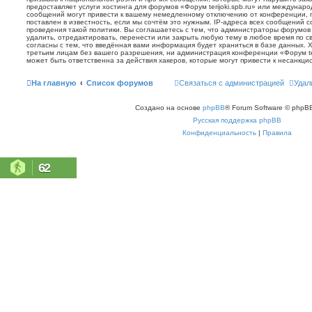
предоставляет услуги хостинга для форумов «Форум terijoki.spb.ru» или междунар
сообщений могут привести к вашему немедленному отключению от конференции, 
поставлен в известность, если мы сочтём это нужным. IP-адреса всех сообщений 
проведения такой политики. Вы соглашаетесь с тем, что администраторы форумов «
удалить, отредактировать, перенести или закрыть любую тему в любое время по с
согласны с тем, что введённая вами информация будет храниться в базе данных. 
третьим лицам без вашего разрешения, ни администрация конференции «Форум terij
может быть ответственна за действия хакеров, которые могут привести к несанкци
На главную
Список форумов
Связаться с администрацией
Удал
Создано на основе
phpBB
® Forum Software © phpBB
Русская поддержка phpBB
Конфиденциальность
|
Правила
62