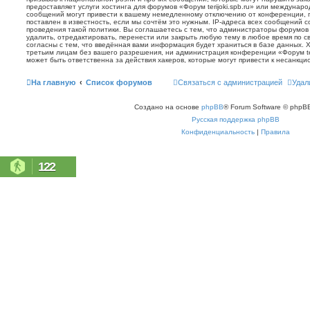
предоставляет услуги хостинга для форумов «Форум terijoki.spb.ru» или междунар
сообщений могут привести к вашему немедленному отключению от конференции, 
поставлен в известность, если мы сочтём это нужным. IP-адреса всех сообщений 
проведения такой политики. Вы соглашаетесь с тем, что администраторы форумов «
удалить, отредактировать, перенести или закрыть любую тему в любое время по с
согласны с тем, что введённая вами информация будет храниться в базе данных. 
третьим лицам без вашего разрешения, ни администрация конференции «Форум terij
может быть ответственна за действия хакеров, которые могут привести к несанкци
На главную
Список форумов
Связаться с администрацией
Удал
Создано на основе
phpBB
® Forum Software © phpBB
Русская поддержка phpBB
Конфиденциальность
|
Правила
122