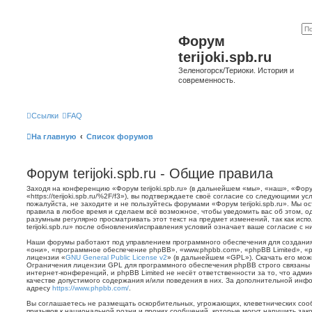
Форум
terijoki.spb.ru
Зеленогорск/Териоки. История и
современность.
Ссылки
FAQ
На главную
Список форумов
Форум terijoki.spb.ru - Общие правила
Заходя на конференцию «Форум terijoki.spb.ru» (в дальнейшем «мы», «наш», «Форум 
«https://terijoki.spb.ru/%2F/f3»), вы подтверждаете своё согласие со следующими у
пожалуйста, не заходите и не пользуйтесь форумами «Форум terijoki.spb.ru». Мы о
правила в любое время и сделаем всё возможное, чтобы уведомить вас об этом, о
разумным регулярно просматривать этот текст на предмет изменений, так как ис
terijoki.spb.ru» после обновления/исправления условий означает ваше согласие с н
Наши форумы работают под управлением программного обеспечения для создани
«они», «программное обеспечение phpBB», «www.phpbb.com», «phpBB Limited», «
лицензии «
GNU General Public License v2
» (в дальнейшем «GPL»). Скачать его мо
Ограничения лицензии GPL для программного обеспечения phpBB строго связаны 
интернет-конференций, и phpBB Limited не несёт ответственности за то, что адм
качестве допустимого содержания и/или поведения в них. За дополнительной ин
адресу
https://www.phpbb.com/
.
Вы соглашаетесь не размещать оскорбительных, угрожающих, клеветнических со
призывов к национальной розни и прочих сообщений, которые могут нарушить зак