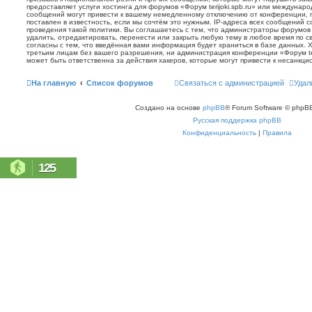
предоставляет услуги хостинга для форумов «Форум terijoki.spb.ru» или междунар
сообщений могут привести к вашему немедленному отключению от конференции, 
поставлен в известность, если мы сочтём это нужным. IP-адреса всех сообщений 
проведения такой политики. Вы соглашаетесь с тем, что администраторы форумов «
удалить, отредактировать, перенести или закрыть любую тему в любое время по с
согласны с тем, что введённая вами информация будет храниться в базе данных. 
третьим лицам без вашего разрешения, ни администрация конференции «Форум terij
может быть ответственна за действия хакеров, которые могут привести к несанкци
На главную
Список форумов
Связаться с администрацией
Удал
Создано на основе
phpBB
® Forum Software © phpBB
Русская поддержка phpBB
Конфиденциальность
|
Правила
125