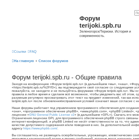
Форум
terijoki.spb.ru
Зеленогорск/Териоки. История и
современность.
Ссылки
FAQ
На главную
Список форумов
Форум terijoki.spb.ru - Общие правила
Заходя на конференцию «Форум terijoki.spb.ru» (в дальнейшем «мы», «наш», «Форум 
«https://terijoki.spb.ru/%2F/f3»), вы подтверждаете своё согласие со следующими у
пожалуйста, не заходите и не пользуйтесь форумами «Форум terijoki.spb.ru». Мы о
правила в любое время и сделаем всё возможное, чтобы уведомить вас об этом, о
разумным регулярно просматривать этот текст на предмет изменений, так как ис
terijoki.spb.ru» после обновления/исправления условий означает ваше согласие с н
Наши форумы работают под управлением программного обеспечения для создани
«они», «программное обеспечение phpBB», «www.phpbb.com», «phpBB Limited», «
лицензии «
GNU General Public License v2
» (в дальнейшем «GPL»). Скачать его мо
Ограничения лицензии GPL для программного обеспечения phpBB строго связаны 
интернет-конференций, и phpBB Limited не несёт ответственности за то, что адм
качестве допустимого содержания и/или поведения в них. За дополнительной ин
адресу
https://www.phpbb.com/
.
Вы соглашаетесь не размещать оскорбительных, угрожающих, клеветнических со
призывов к национальной розни и прочих сообщений, которые могут нарушить зак