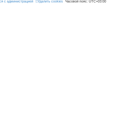
ся с администрацией
Удалить cookies
Часовой пояс:
UTC+03:00