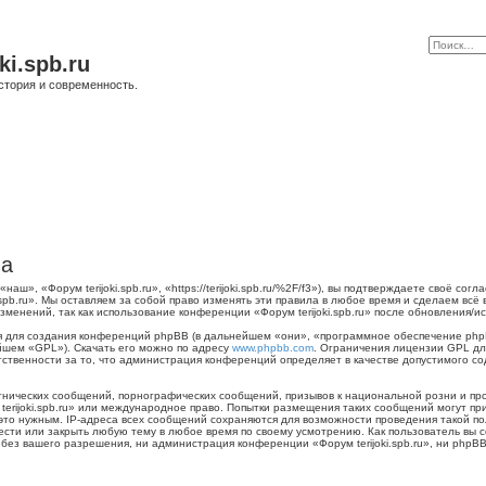
ki.spb.ru
стория и современность.
ла
наш», «Форум terijoki.spb.ru», «https://terijoki.spb.ru/%2F/f3»), вы подтверждаете своё с
.spb.ru». Мы оставляем за собой право изменять эти правила в любое время и сделаем всё
менений, так как использование конференции «Форум terijoki.spb.ru» после обновления/и
для создания конференций phpBB (в дальнейшем «они», «программное обеспечение phpB
йшем «GPL»). Скачать его можно по адресу
www.phpbb.com
. Ограничения лицензии GPL дл
тственности за то, что администрация конференций определяет в качестве допустимого с
нических сообщений, порнографических сообщений, призывов к национальной розни и пр
 terijoki.spb.ru» или международное право. Попытки размещения таких сообщений могут 
 это нужным. IP-адреса всех сообщений сохраняются для возможности проведения такой п
енести или закрыть любую тему в любое время по своему усмотрению. Как пользователь вы 
ез вашего разрешения, ни администрация конференции «Форум terijoki.spb.ru», ни phpBB 