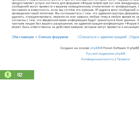
предоставляет услуги хостинга для форумов «Форум terijoki.spb.ru» или междунар
сообщений могут привести к вашему немедленному отключению от конференции, 
поставлен в известность, если мы сочтём это нужным. IP-адреса всех сообщений 
проведения такой политики. Вы соглашаетесь с тем, что администраторы форумов «
удалить, отредактировать, перенести или закрыть любую тему в любое время по с
согласны с тем, что введённая вами информация будет храниться в базе данных. 
третьим лицам без вашего разрешения, ни администрация конференции «Форум terij
может быть ответственна за действия хакеров, которые могут привести к несанкци
На главную
Список форумов
Связаться с администрацией
Удал
Создано на основе
phpBB
® Forum Software © phpBB
Русская поддержка phpBB
Конфиденциальность
|
Правила
82