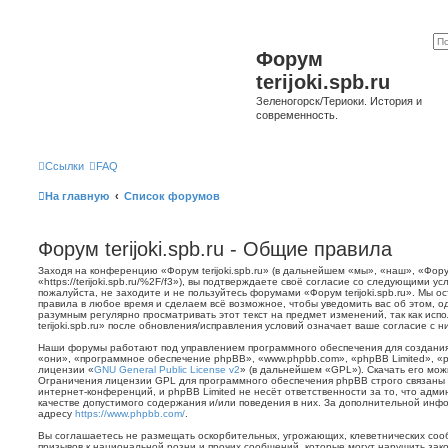
Форум
terijoki.spb.ru
Зеленогорск/Териоки. История и
современность.
Ссылки
FAQ
На главную
Список форумов
Форум terijoki.spb.ru - Общие правила
Заходя на конференцию «Форум terijoki.spb.ru» (в дальнейшем «мы», «наш», «Форум 
«https://terijoki.spb.ru/%2F/f3»), вы подтверждаете своё согласие со следующими у
пожалуйста, не заходите и не пользуйтесь форумами «Форум terijoki.spb.ru». Мы о
правила в любое время и сделаем всё возможное, чтобы уведомить вас об этом, о
разумным регулярно просматривать этот текст на предмет изменений, так как ис
terijoki.spb.ru» после обновления/исправления условий означает ваше согласие с н
Наши форумы работают под управлением программного обеспечения для создани
«они», «программное обеспечение phpBB», «www.phpbb.com», «phpBB Limited», «
лицензии «
GNU General Public License v2
» (в дальнейшем «GPL»). Скачать его мо
Ограничения лицензии GPL для программного обеспечения phpBB строго связаны 
интернет-конференций, и phpBB Limited не несёт ответственности за то, что адм
качестве допустимого содержания и/или поведения в них. За дополнительной ин
адресу
https://www.phpbb.com/
.
Вы соглашаетесь не размещать оскорбительных, угрожающих, клеветнических со
призывов к национальной розни и прочих сообщений, которые могут нарушить зак