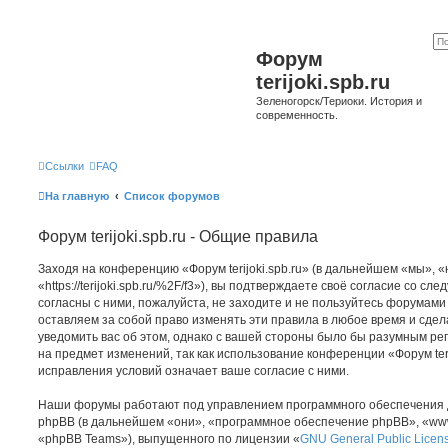
Форум
terijoki.spb.ru
Зеленогорск/Териоки. История и
современность.
Ссылки
FAQ
На главную
Список форумов
Форум terijoki.spb.ru - Общие правила
Заходя на конференцию «Форум terijoki.spb.ru» (в дальнейшем «мы», «на
«https://terijoki.spb.ru/%2F/f3»), вы подтверждаете своё согласие со с
согласны с ними, пожалуйста, не заходите и не пользуйтесь форумами «
оставляем за собой право изменять эти правила в любое время и сдел
уведомить вас об этом, однако с вашей стороны было бы разумным рег
на предмет изменений, так как использование конференции «Форум teri
исправления условий означает ваше согласие с ними.
Наши форумы работают под управлением программного обеспечения 
phpBB (в дальнейшем «они», «программное обеспечение phpBB», «www
«phpBB Teams»), выпущенного по лицензии «
GNU General Public Licen