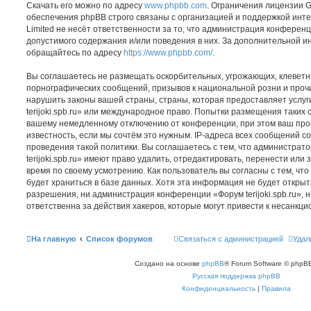
Скачать его можно по адресу
www.phpbb.com
. Ограничения лицензии 
обеспечения phpBB строго связаны с организацией и поддержкой инт
Limited не несёт ответственности за то, что администрация конферен
допустимого содержания и/или поведения в них. За дополнительной 
обращайтесь по адресу
https://www.phpbb.com/
.
Вы соглашаетесь не размещать оскорбительных, угрожающих, клеветн
порнографических сообщений, призывов к национальной розни и проч
нарушить законы вашей страны, страны, которая предоставляет услуг
terijoki.spb.ru» или международное право. Попытки размещения таких 
вашему немедленному отключению от конференции, при этом ваш про
известность, если мы сочтём это нужным. IP-адреса всех сообщений 
проведения такой политики. Вы соглашаетесь с тем, что администра
terijoki.spb.ru» имеют право удалить, отредактировать, перенести или
время по своему усмотрению. Как пользователь вы согласны с тем, ч
будет храниться в базе данных. Хотя эта информация не будет откры
разрешения, ни администрация конференции «Форум terijoki.spb.ru», н
ответственна за действия хакеров, которые могут привести к несанкци
На главную
Список форумов
Связаться с администрацией
Удал
Создано на основе
phpBB
® Forum Software © phpBB
Русская поддержка phpBB
Конфиденциальность
|
Правила