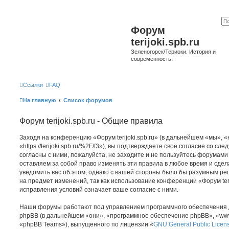
Форум
terijoki.spb.ru
Зеленогорск/Териоки. История и
современность.
Ссылки
FAQ
На главную
Список форумов
Форум terijoki.spb.ru - Общие правила
Заходя на конференцию «Форум terijoki.spb.ru» (в дальнейшем «мы», «на
«https://terijoki.spb.ru/%2F/f3»), вы подтверждаете своё согласие со с
согласны с ними, пожалуйста, не заходите и не пользуйтесь форумами «
оставляем за собой право изменять эти правила в любое время и сдел
уведомить вас об этом, однако с вашей стороны было бы разумным рег
на предмет изменений, так как использование конференции «Форум teri
исправления условий означает ваше согласие с ними.
Наши форумы работают под управлением программного обеспечения 
phpBB (в дальнейшем «они», «программное обеспечение phpBB», «www
«phpBB Teams»), выпущенного по лицензии «
GNU General Public Licen