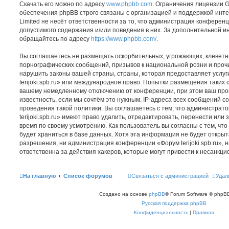
Скачать его можно по адресу
www.phpbb.com
. Ограничения лицензии 
обеспечения phpBB строго связаны с организацией и поддержкой инт
Limited не несёт ответственности за то, что администрация конферен
допустимого содержания и/или поведения в них. За дополнительной 
обращайтесь по адресу
https://www.phpbb.com/
.
Вы соглашаетесь не размещать оскорбительных, угрожающих, клеветн
порнографических сообщений, призывов к национальной розни и проч
нарушить законы вашей страны, страны, которая предоставляет услуг
terijoki.spb.ru» или международное право. Попытки размещения таких 
вашему немедленному отключению от конференции, при этом ваш про
известность, если мы сочтём это нужным. IP-адреса всех сообщений 
проведения такой политики. Вы соглашаетесь с тем, что администра
terijoki.spb.ru» имеют право удалить, отредактировать, перенести или
время по своему усмотрению. Как пользователь вы согласны с тем, ч
будет храниться в базе данных. Хотя эта информация не будет откры
разрешения, ни администрация конференции «Форум terijoki.spb.ru», н
ответственна за действия хакеров, которые могут привести к несанкци
На главную
Список форумов
Связаться с администрацией
Удал
Создано на основе
phpBB
® Forum Software © phpBB
Русская поддержка phpBB
Конфиденциальность
|
Правила