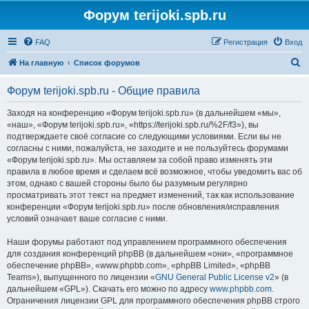
Форум terijoki.spb.ru
FAQ
Регистрация
Вход
П
На главную
Список форумов
о
Форум terijoki.spb.ru - Общие правила
и
с
Заходя на конференцию «Форум terijoki.spb.ru» (в дальнейшем «мы»,
«наш», «Форум terijoki.spb.ru», «https://terijoki.spb.ru/%2F/f3»), вы
к
подтверждаете своё согласие со следующими условиями. Если вы не
согласны с ними, пожалуйста, не заходите и не пользуйтесь форумами
«Форум terijoki.spb.ru». Мы оставляем за собой право изменять эти
правила в любое время и сделаем всё возможное, чтобы уведомить вас об
этом, однако с вашей стороны было бы разумным регулярно
просматривать этот текст на предмет изменений, так как использование
конференции «Форум terijoki.spb.ru» после обновления/исправления
условий означает ваше согласие с ними.
Наши форумы работают под управлением программного обеспечения
для создания конференций phpBB (в дальнейшем «они», «программное
обеспечение phpBB», «www.phpbb.com», «phpBB Limited», «phpBB
Teams»), выпущенного по лицензии «
GNU General Public License v2
» (в
дальнейшем «GPL»). Скачать его можно по адресу
www.phpbb.com
.
Ограничения лицензии GPL для программного обеспечения phpBB строго