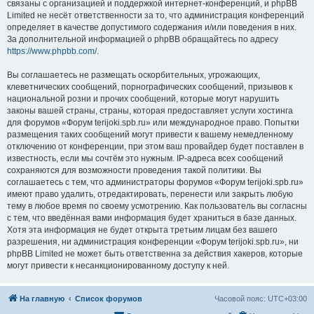
связаны с организацией и поддержкой интернет-конференций, и phpBB
Limited не несёт ответственности за то, что администрация конференций
определяет в качестве допустимого содержания и/или поведения в них.
За дополнительной информацией о phpBB обращайтесь по адресу
https://www.phpbb.com/
.
Вы соглашаетесь не размещать оскорбительных, угрожающих,
клеветнических сообщений, порнографических сообщений, призывов к
национальной розни и прочих сообщений, которые могут нарушить
законы вашей страны, страны, которая предоставляет услуги хостинга
для форумов «Форум terijoki.spb.ru» или международное право. Попытки
размещения таких сообщений могут привести к вашему немедленному
отключению от конференции, при этом ваш провайдер будет поставлен в
известность, если мы сочтём это нужным. IP-адреса всех сообщений
сохраняются для возможности проведения такой политики. Вы
соглашаетесь с тем, что администраторы форумов «Форум terijoki.spb.ru»
имеют право удалить, отредактировать, перенести или закрыть любую
тему в любое время по своему усмотрению. Как пользователь вы согласны
с тем, что введённая вами информация будет храниться в базе данных.
Хотя эта информация не будет открыта третьим лицам без вашего
разрешения, ни администрация конференции «Форум terijoki.spb.ru», ни
phpBB Limited не может быть ответственна за действия хакеров, которые
могут привести к несанкционированному доступу к ней.
На главную
Список форумов
Часовой пояс:
UTC+03:00