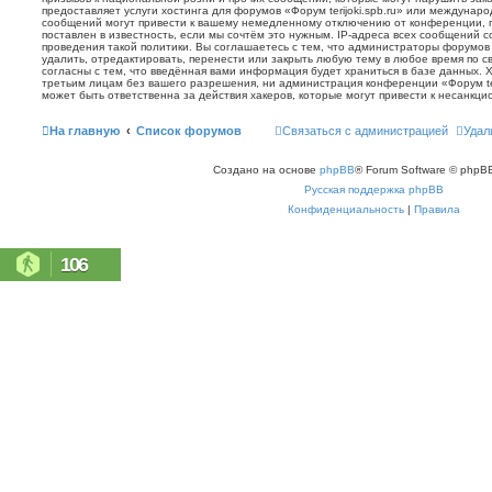
предоставляет услуги хостинга для форумов «Форум terijoki.spb.ru» или междунар
сообщений могут привести к вашему немедленному отключению от конференции, 
поставлен в известность, если мы сочтём это нужным. IP-адреса всех сообщений 
проведения такой политики. Вы соглашаетесь с тем, что администраторы форумов «
удалить, отредактировать, перенести или закрыть любую тему в любое время по с
согласны с тем, что введённая вами информация будет храниться в базе данных. 
третьим лицам без вашего разрешения, ни администрация конференции «Форум terij
может быть ответственна за действия хакеров, которые могут привести к несанкци
На главную
Список форумов
Связаться с администрацией
Удал
Создано на основе
phpBB
® Forum Software © phpBB
Русская поддержка phpBB
Конфиденциальность
|
Правила
106