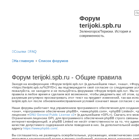
Форум
terijoki.spb.ru
Зеленогорск/Териоки. История и
современность.
Ссылки
FAQ
На главную
Список форумов
Форум terijoki.spb.ru - Общие правила
Заходя на конференцию «Форум terijoki.spb.ru» (в дальнейшем «мы», «наш», «Форум 
«https://terijoki.spb.ru/%2F/f3»), вы подтверждаете своё согласие со следующими у
пожалуйста, не заходите и не пользуйтесь форумами «Форум terijoki.spb.ru». Мы о
правила в любое время и сделаем всё возможное, чтобы уведомить вас об этом, о
разумным регулярно просматривать этот текст на предмет изменений, так как ис
terijoki.spb.ru» после обновления/исправления условий означает ваше согласие с н
Наши форумы работают под управлением программного обеспечения для создани
«они», «программное обеспечение phpBB», «www.phpbb.com», «phpBB Limited», «
лицензии «
GNU General Public License v2
» (в дальнейшем «GPL»). Скачать его мо
Ограничения лицензии GPL для программного обеспечения phpBB строго связаны 
интернет-конференций, и phpBB Limited не несёт ответственности за то, что адм
качестве допустимого содержания и/или поведения в них. За дополнительной ин
адресу
https://www.phpbb.com/
.
Вы соглашаетесь не размещать оскорбительных, угрожающих, клеветнических со
призывов к национальной розни и прочих сообщений, которые могут нарушить зак