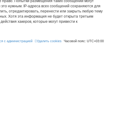
ое право. Попытки размещения таких сообщений могут
 это нужным. IP-адреса всех сообщений сохраняются для
лить, отредактировать, перенести или закрыть любую тему
нных. Хотя эта информация не будет открыта третьим
действия хакеров, которые могут привести к
ся с администрацией
Удалить cookies
Часовой пояс:
UTC+03:00