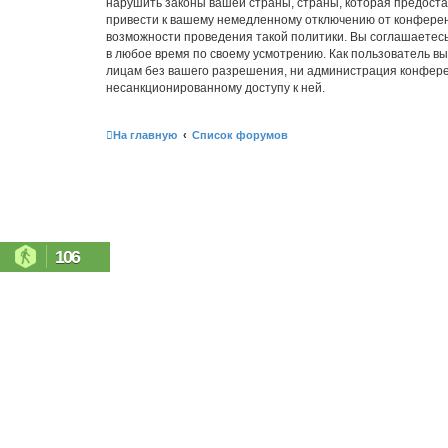
нарушить законы вашей страны, страны, которая предостав
привести к вашему немедленному отключению от конференц
возможности проведения такой политики. Вы соглашаетесь 
в любое время по своему усмотрению. Как пользователь вы
лицам без вашего разрешения, ни администрация конференци
несанкционированному доступу к ней.
На главную
Список форумов
106