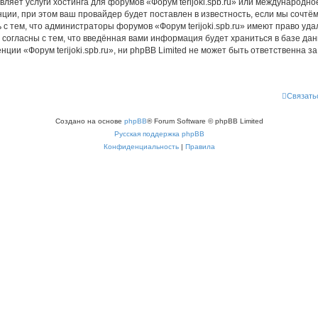
ляет услуги хостинга для форумов «Форум terijoki.spb.ru» или международн
ии, при этом ваш провайдер будет поставлен в известность, если мы сочтём
с тем, что администраторы форумов «Форум terijoki.spb.ru» имеют право уда
 согласны с тем, что введённая вами информация будет храниться в базе да
и «Форум terijoki.spb.ru», ни phpBB Limited не может быть ответственна за 
Связать
Создано на основе
phpBB
® Forum Software © phpBB Limited
Русская поддержка phpBB
Конфиденциальность
|
Правила