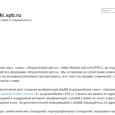
ki.spb.ru
стория и современность.
м «мы», «наш», «Форум terijoki.spb.ru», «https://terijoki.spb.ru/%2F/f3»), в
зуйтесь форумами «Форум terijoki.spb.ru». Мы оставляем за собой право изме
о бы разумным регулярно просматривать этот текст на предмет изменений, так
ласие с ними.
еспечения для создания конференций phpBB (в дальнейшем «они», «програ
General Public License v2
» (в дальнейшем «GPL»). Скачать его можно по адр
зацией и поддержкой интернет-конференций, и phpBB Limited не несёт ответ
ведения в них. За дополнительной информацией о phpBB обращайтесь по адр
их, клеветнических сообщений, порнографических сообщений, призывов к на