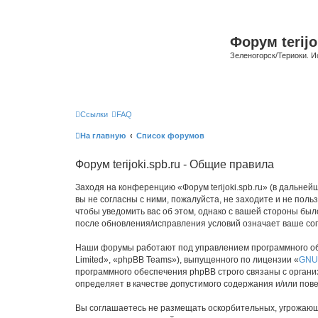
Форум terijo
Зеленогорск/Териоки. И
Ссылки
FAQ
На главную
Список форумов
Форум terijoki.spb.ru - Общие правила
Заходя на конференцию «Форум terijoki.spb.ru» (в дальнейше
вы не согласны с ними, пожалуйста, не заходите и не поль
чтобы уведомить вас об этом, однако с вашей стороны был
после обновления/исправления условий означает ваше сог
Наши форумы работают под управлением программного об
Limited», «phpBB Teams»), выпущенного по лицензии «
GNU 
программного обеспечения phpBB строго связаны с органи
определяет в качестве допустимого содержания и/или по
Вы соглашаетесь не размещать оскорбительных, угрожающ