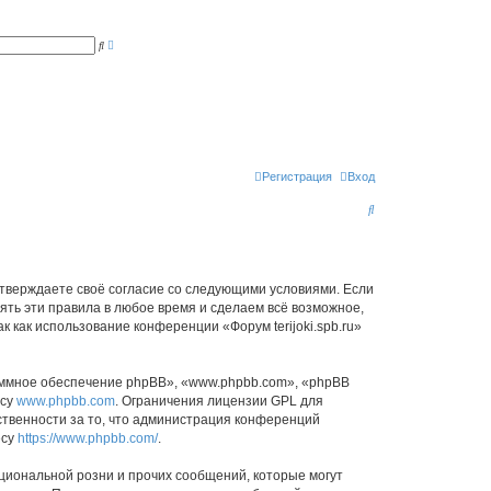
Р
П
а
о
с
и
ш
с
и
к
р
е
н
н
ы
й
п
Регистрация
Вход
о
и
П
с
к
о
и
с
ы подтверждаете своё согласие со следующими условиями. Если
нять эти правила в любое время и сделаем всё возможное,
к
 как использование конференции «Форум terijoki.spb.ru»
ммное обеспечение phpBB», «www.phpbb.com», «phpBB
есу
www.phpbb.com
. Ограничения лицензии GPL для
ственности за то, что администрация конференций
есу
https://www.phpbb.com/
.
циональной розни и прочих сообщений, которые могут