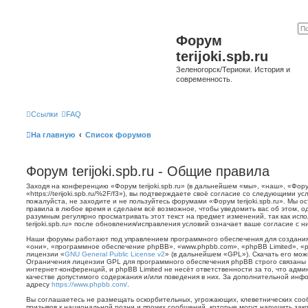
Форум
terijoki.spb.ru
Зеленогорск/Териоки. История и
современность.
Ссылки
FAQ
На главную
Список форумов
Форум terijoki.spb.ru - Общие правила
Заходя на конференцию «Форум terijoki.spb.ru» (в дальнейшем «мы», «наш», «Форум 
«https://terijoki.spb.ru/%2F/f3»), вы подтверждаете своё согласие со следующими у
пожалуйста, не заходите и не пользуйтесь форумами «Форум terijoki.spb.ru». Мы о
правила в любое время и сделаем всё возможное, чтобы уведомить вас об этом, о
разумным регулярно просматривать этот текст на предмет изменений, так как ис
terijoki.spb.ru» после обновления/исправления условий означает ваше согласие с н
Наши форумы работают под управлением программного обеспечения для создани
«они», «программное обеспечение phpBB», «www.phpbb.com», «phpBB Limited», «
лицензии «
GNU General Public License v2
» (в дальнейшем «GPL»). Скачать его мо
Ограничения лицензии GPL для программного обеспечения phpBB строго связаны 
интернет-конференций, и phpBB Limited не несёт ответственности за то, что адм
качестве допустимого содержания и/или поведения в них. За дополнительной ин
адресу
https://www.phpbb.com/
.
Вы соглашаетесь не размещать оскорбительных, угрожающих, клеветнических со
призывов к национальной розни и прочих сообщений, которые могут нарушить зак