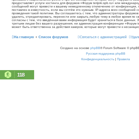
предоставляет услуги хостинга для форумов «Форум terijoki.spb.ru» или междунар
сообщений могут привести к вашему немедленному отключению от конференции, 
поставлен в известность, если мы сочтём это нужным. IP-адреса всех сообщений 
проведения такой политики. Вы соглашаетесь с тем, что администраторы форумов «
удалить, отредактировать, перенести или закрыть любую тему в любое время по с
согласны с тем, что введённая вами информация будет храниться в базе данных. 
третьим лицам без вашего разрешения, ни администрация конференции «Форум terij
может быть ответственна за действия хакеров, которые могут привести к несанкци
На главную
Список форумов
Связаться с администрацией
Удал
Создано на основе
phpBB
® Forum Software © phpBB
Русская поддержка phpBB
Конфиденциальность
|
Правила
118