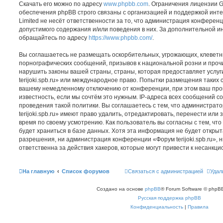
Скачать его можно по адресу
www.phpbb.com
. Ограничения лицензии 
обеспечения phpBB строго связаны с организацией и поддержкой инт
Limited не несёт ответственности за то, что администрация конферен
допустимого содержания и/или поведения в них. За дополнительной 
обращайтесь по адресу
https://www.phpbb.com/
.
Вы соглашаетесь не размещать оскорбительных, угрожающих, клеветн
порнографических сообщений, призывов к национальной розни и проч
нарушить законы вашей страны, страны, которая предоставляет услуг
terijoki.spb.ru» или международное право. Попытки размещения таких 
вашему немедленному отключению от конференции, при этом ваш про
известность, если мы сочтём это нужным. IP-адреса всех сообщений 
проведения такой политики. Вы соглашаетесь с тем, что администра
terijoki.spb.ru» имеют право удалить, отредактировать, перенести или
время по своему усмотрению. Как пользователь вы согласны с тем, ч
будет храниться в базе данных. Хотя эта информация не будет откры
разрешения, ни администрация конференции «Форум terijoki.spb.ru», н
ответственна за действия хакеров, которые могут привести к несанкци
На главную
Список форумов
Связаться с администрацией
Удал
Создано на основе
phpBB
® Forum Software © phpBB
Русская поддержка phpBB
Конфиденциальность
|
Правила