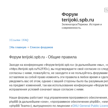
Форум
terijoki.spb.ru
Зеленогорск/Териоки. История и
современность.
Ссылки
FAQ
На главную
Список форумов
Форум terijoki.spb.ru - Общие правила
Заходя на конференцию «Форум terijoki.spb.ru» (в дальнейшем «мы», «на
«https://terijoki.spb.ru/%2F/f3»), вы подтверждаете своё согласие со с
согласны с ними, пожалуйста, не заходите и не пользуйтесь форумами «
оставляем за собой право изменять эти правила в любое время и сдел
уведомить вас об этом, однако с вашей стороны было бы разумным рег
на предмет изменений, так как использование конференции «Форум teri
исправления условий означает ваше согласие с ними.
Наши форумы работают под управлением программного обеспечения 
phpBB (в дальнейшем «они», «программное обеспечение phpBB», «www
«phpBB Teams»), выпущенного по лицензии «
GNU General Public Licen