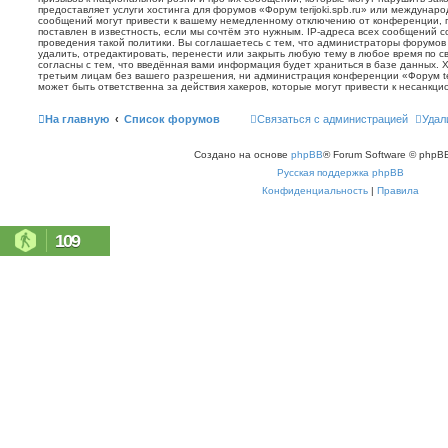
предоставляет услуги хостинга для форумов «Форум terijoki.spb.ru» или междунар
сообщений могут привести к вашему немедленному отключению от конференции, 
поставлен в известность, если мы сочтём это нужным. IP-адреса всех сообщений 
проведения такой политики. Вы соглашаетесь с тем, что администраторы форумов «
удалить, отредактировать, перенести или закрыть любую тему в любое время по с
согласны с тем, что введённая вами информация будет храниться в базе данных. 
третьим лицам без вашего разрешения, ни администрация конференции «Форум terij
может быть ответственна за действия хакеров, которые могут привести к несанкци
На главную
Список форумов
Связаться с администрацией
Удал
Создано на основе
phpBB
® Forum Software © phpBB
Русская поддержка phpBB
Конфиденциальность
|
Правила
109