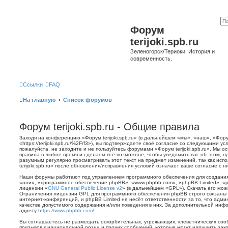
Форум
terijoki.spb.ru
Зеленогорск/Териоки. История и
современность.
Ссылки
FAQ
На главную
Список форумов
Форум terijoki.spb.ru - Общие правила
Заходя на конференцию «Форум terijoki.spb.ru» (в дальнейшем «мы», «наш», «Форум 
«https://terijoki.spb.ru/%2F/f3»), вы подтверждаете своё согласие со следующими у
пожалуйста, не заходите и не пользуйтесь форумами «Форум terijoki.spb.ru». Мы о
правила в любое время и сделаем всё возможное, чтобы уведомить вас об этом, о
разумным регулярно просматривать этот текст на предмет изменений, так как ис
terijoki.spb.ru» после обновления/исправления условий означает ваше согласие с н
Наши форумы работают под управлением программного обеспечения для создани
«они», «программное обеспечение phpBB», «www.phpbb.com», «phpBB Limited», «
лицензии «
GNU General Public License v2
» (в дальнейшем «GPL»). Скачать его мо
Ограничения лицензии GPL для программного обеспечения phpBB строго связаны 
интернет-конференций, и phpBB Limited не несёт ответственности за то, что адм
качестве допустимого содержания и/или поведения в них. За дополнительной ин
адресу
https://www.phpbb.com/
.
Вы соглашаетесь не размещать оскорбительных, угрожающих, клеветнических со
призывов к национальной розни и прочих сообщений, которые могут нарушить зак