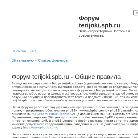
Форум
terijoki.spb.ru
Зеленогорск/Териоки. История и
современность.
Ссылки
FAQ
На главную
Список форумов
Форум terijoki.spb.ru - Общие правила
Заходя на конференцию «Форум terijoki.spb.ru» (в дальнейшем «мы», «наш», «Форум 
«https://terijoki.spb.ru/%2F/f3»), вы подтверждаете своё согласие со следующими у
пожалуйста, не заходите и не пользуйтесь форумами «Форум terijoki.spb.ru». Мы о
правила в любое время и сделаем всё возможное, чтобы уведомить вас об этом, о
разумным регулярно просматривать этот текст на предмет изменений, так как ис
terijoki.spb.ru» после обновления/исправления условий означает ваше согласие с н
Наши форумы работают под управлением программного обеспечения для создани
«они», «программное обеспечение phpBB», «www.phpbb.com», «phpBB Limited», «
лицензии «
GNU General Public License v2
» (в дальнейшем «GPL»). Скачать его мо
Ограничения лицензии GPL для программного обеспечения phpBB строго связаны 
интернет-конференций, и phpBB Limited не несёт ответственности за то, что адм
качестве допустимого содержания и/или поведения в них. За дополнительной ин
адресу
https://www.phpbb.com/
.
Вы соглашаетесь не размещать оскорбительных, угрожающих, клеветнических со
призывов к национальной розни и прочих сообщений, которые могут нарушить зак