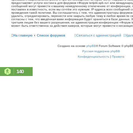
предоставляет услуги хостинга для форумов «Форум terijoki.spb.ru» или междунар
сообщений могут привести к вашему немедленному отключению от конференции, 
поставлен в известность, если мы сочтём это нужным. IP-адреса всех сообщений 
проведения такой политики. Вы соглашаетесь с тем, что администраторы форумов «
удалить, отредактировать, перенести или закрыть любую тему в любое время по с
согласны с тем, что введённая вами информация будет храниться в базе данных. 
третьим лицам без вашего разрешения, ни администрация конференции «Форум terij
может быть ответственна за действия хакеров, которые могут привести к несанкци
На главную
Список форумов
Связаться с администрацией
Удал
Создано на основе
phpBB
® Forum Software © phpBB
Русская поддержка phpBB
Конфиденциальность
|
Правила
140