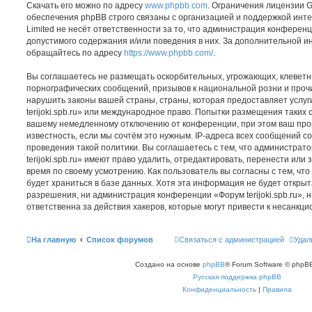
Скачать его можно по адресу
www.phpbb.com
. Ограничения лицензии 
обеспечения phpBB строго связаны с организацией и поддержкой инт
Limited не несёт ответственности за то, что администрация конферен
допустимого содержания и/или поведения в них. За дополнительной 
обращайтесь по адресу
https://www.phpbb.com/
.
Вы соглашаетесь не размещать оскорбительных, угрожающих, клеветн
порнографических сообщений, призывов к национальной розни и проч
нарушить законы вашей страны, страны, которая предоставляет услуг
terijoki.spb.ru» или международное право. Попытки размещения таких 
вашему немедленному отключению от конференции, при этом ваш про
известность, если мы сочтём это нужным. IP-адреса всех сообщений 
проведения такой политики. Вы соглашаетесь с тем, что администра
terijoki.spb.ru» имеют право удалить, отредактировать, перенести или
время по своему усмотрению. Как пользователь вы согласны с тем, ч
будет храниться в базе данных. Хотя эта информация не будет откры
разрешения, ни администрация конференции «Форум terijoki.spb.ru», н
ответственна за действия хакеров, которые могут привести к несанкци
На главную
Список форумов
Связаться с администрацией
Удал
Создано на основе
phpBB
® Forum Software © phpBB
Русская поддержка phpBB
Конфиденциальность
|
Правила