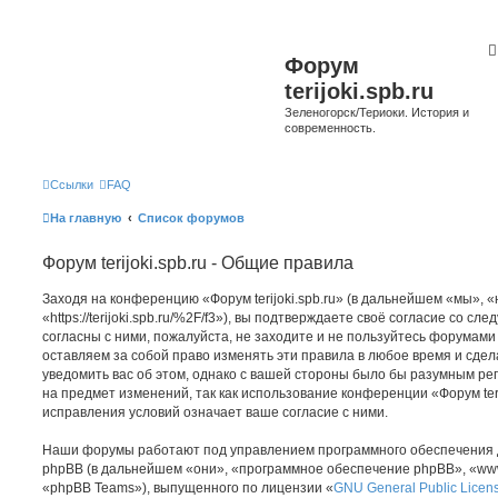
Форум
terijoki.spb.ru
Зеленогорск/Териоки. История и
современность.
Ссылки
FAQ
На главную
Список форумов
Форум terijoki.spb.ru - Общие правила
Заходя на конференцию «Форум terijoki.spb.ru» (в дальнейшем «мы», «на
«https://terijoki.spb.ru/%2F/f3»), вы подтверждаете своё согласие со с
согласны с ними, пожалуйста, не заходите и не пользуйтесь форумами «
оставляем за собой право изменять эти правила в любое время и сдел
уведомить вас об этом, однако с вашей стороны было бы разумным рег
на предмет изменений, так как использование конференции «Форум teri
исправления условий означает ваше согласие с ними.
Наши форумы работают под управлением программного обеспечения 
phpBB (в дальнейшем «они», «программное обеспечение phpBB», «www
«phpBB Teams»), выпущенного по лицензии «
GNU General Public Licen