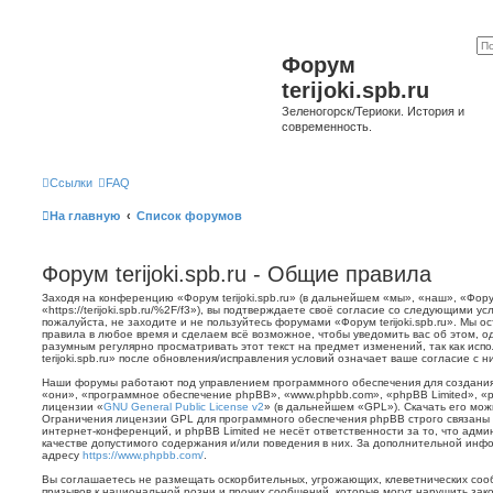
Форум
terijoki.spb.ru
Зеленогорск/Териоки. История и
современность.
Ссылки
FAQ
На главную
Список форумов
Форум terijoki.spb.ru - Общие правила
Заходя на конференцию «Форум terijoki.spb.ru» (в дальнейшем «мы», «наш», «Форум 
«https://terijoki.spb.ru/%2F/f3»), вы подтверждаете своё согласие со следующими у
пожалуйста, не заходите и не пользуйтесь форумами «Форум terijoki.spb.ru». Мы о
правила в любое время и сделаем всё возможное, чтобы уведомить вас об этом, о
разумным регулярно просматривать этот текст на предмет изменений, так как ис
terijoki.spb.ru» после обновления/исправления условий означает ваше согласие с н
Наши форумы работают под управлением программного обеспечения для создани
«они», «программное обеспечение phpBB», «www.phpbb.com», «phpBB Limited», «
лицензии «
GNU General Public License v2
» (в дальнейшем «GPL»). Скачать его мо
Ограничения лицензии GPL для программного обеспечения phpBB строго связаны 
интернет-конференций, и phpBB Limited не несёт ответственности за то, что адм
качестве допустимого содержания и/или поведения в них. За дополнительной ин
адресу
https://www.phpbb.com/
.
Вы соглашаетесь не размещать оскорбительных, угрожающих, клеветнических со
призывов к национальной розни и прочих сообщений, которые могут нарушить зак