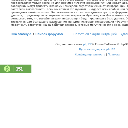
предоставляет услуги хостинга для форумов «Форум terijoki.spb.ru» или междунар
сообщений могут привести к вашему немедленному отключению от конференции, 
поставлен в известность, если мы сочтём это нужным. IP-адреса всех сообщений 
проведения такой политики. Вы соглашаетесь с тем, что администраторы форумов «
удалить, отредактировать, перенести или закрыть любую тему в любое время по с
согласны с тем, что введённая вами информация будет храниться в базе данных. 
третьим лицам без вашего разрешения, ни администрация конференции «Форум terij
может быть ответственна за действия хакеров, которые могут привести к несанкци
На главную
Список форумов
Связаться с администрацией
Удал
Создано на основе
phpBB
® Forum Software © phpBB
Русская поддержка phpBB
Конфиденциальность
|
Правила
151