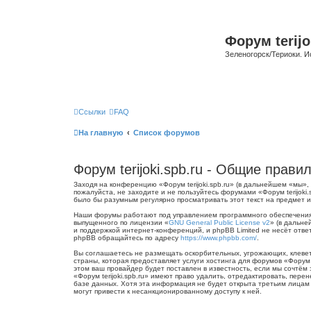
Форум terijo
Зеленогорск/Териоки. И
Ссылки
FAQ
На главную
Список форумов
Форум terijoki.spb.ru - Общие прави
Заходя на конференцию «Форум terijoki.spb.ru» (в дальнейшем «мы», «
пожалуйста, не заходите и не пользуйтесь форумами «Форум terijoki
было бы разумным регулярно просматривать этот текст на предмет из
Наши форумы работают под управлением программного обеспечения 
выпущенного по лицензии «
GNU General Public License v2
» (в дальне
и поддержкой интернет-конференций, и phpBB Limited не несёт отве
phpBB обращайтесь по адресу
https://www.phpbb.com/
.
Вы соглашаетесь не размещать оскорбительных, угрожающих, клевет
страны, которая предоставляет услуги хостинга для форумов «Форум
этом ваш провайдер будет поставлен в известность, если мы сочтём
«Форум terijoki.spb.ru» имеют право удалить, отредактировать, пер
базе данных. Хотя эта информация не будет открыта третьим лицам б
могут привести к несанкционированному доступу к ней.