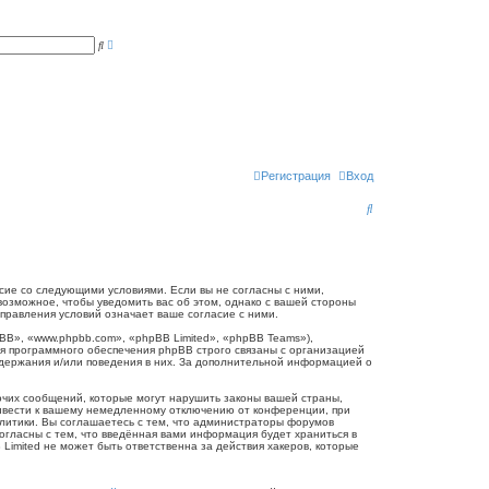
Р
П
а
о
с
и
ш
с
и
к
р
е
н
н
ы
й
п
Регистрация
Вход
о
и
П
с
к
о
и
с
огласие со следующими условиями. Если вы не согласны с ними,
 возможное, чтобы уведомить вас об этом, однако с вашей стороны
к
справления условий означает ваше согласие с ними.
B», «www.phpbb.com», «phpBB Limited», «phpBB Teams»),
я программного обеспечения phpBB строго связаны с организацией
одержания и/или поведения в них. За дополнительной информацией о
очих сообщений, которые могут нарушить законы вашей страны,
привести к вашему немедленному отключению от конференции, при
олитики. Вы соглашаетесь с тем, что администраторы форумов
согласны с тем, что введённая вами информация будет храниться в
Limited не может быть ответственна за действия хакеров, которые