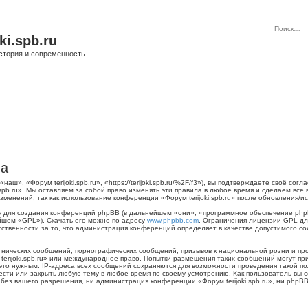
ki.spb.ru
стория и современность.
ла
наш», «Форум terijoki.spb.ru», «https://terijoki.spb.ru/%2F/f3»), вы подтверждаете своё с
.spb.ru». Мы оставляем за собой право изменять эти правила в любое время и сделаем всё
менений, так как использование конференции «Форум terijoki.spb.ru» после обновления/и
для создания конференций phpBB (в дальнейшем «они», «программное обеспечение phpB
йшем «GPL»). Скачать его можно по адресу
www.phpbb.com
. Ограничения лицензии GPL дл
тственности за то, что администрация конференций определяет в качестве допустимого с
нических сообщений, порнографических сообщений, призывов к национальной розни и пр
 terijoki.spb.ru» или международное право. Попытки размещения таких сообщений могут 
 это нужным. IP-адреса всех сообщений сохраняются для возможности проведения такой п
енести или закрыть любую тему в любое время по своему усмотрению. Как пользователь вы 
ез вашего разрешения, ни администрация конференции «Форум terijoki.spb.ru», ни phpBB 