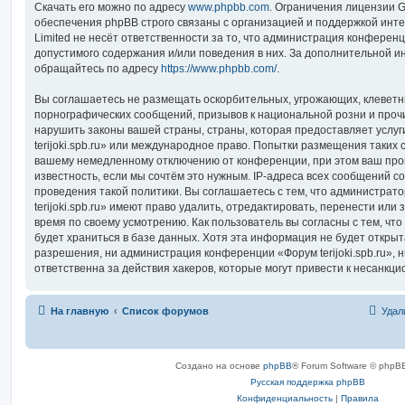
Скачать его можно по адресу
www.phpbb.com
. Ограничения лицензии 
обеспечения phpBB строго связаны с организацией и поддержкой инт
Limited не несёт ответственности за то, что администрация конферен
допустимого содержания и/или поведения в них. За дополнительной 
обращайтесь по адресу
https://www.phpbb.com/
.
Вы соглашаетесь не размещать оскорбительных, угрожающих, клеветн
порнографических сообщений, призывов к национальной розни и проч
нарушить законы вашей страны, страны, которая предоставляет услуг
terijoki.spb.ru» или международное право. Попытки размещения таких 
вашему немедленному отключению от конференции, при этом ваш про
известность, если мы сочтём это нужным. IP-адреса всех сообщений 
проведения такой политики. Вы соглашаетесь с тем, что администра
terijoki.spb.ru» имеют право удалить, отредактировать, перенести или
время по своему усмотрению. Как пользователь вы согласны с тем, ч
будет храниться в базе данных. Хотя эта информация не будет откры
разрешения, ни администрация конференции «Форум terijoki.spb.ru», н
ответственна за действия хакеров, которые могут привести к несанкци
На главную
Список форумов
Удал
Создано на основе
phpBB
® Forum Software © phpBB
Русская поддержка phpBB
Конфиденциальность
|
Правила