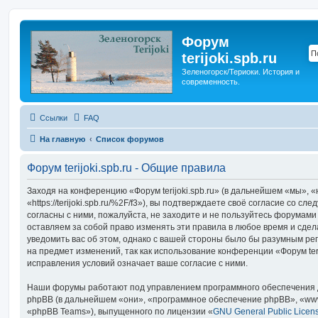
Форум
terijoki.spb.ru
Зеленогорск/Териоки. История и
современность.
Ссылки
FAQ
На главную
Список форумов
Форум terijoki.spb.ru - Общие правила
Заходя на конференцию «Форум terijoki.spb.ru» (в дальнейшем «мы», «на
«https://terijoki.spb.ru/%2F/f3»), вы подтверждаете своё согласие со с
согласны с ними, пожалуйста, не заходите и не пользуйтесь форумами «
оставляем за собой право изменять эти правила в любое время и сдел
уведомить вас об этом, однако с вашей стороны было бы разумным рег
на предмет изменений, так как использование конференции «Форум teri
исправления условий означает ваше согласие с ними.
Наши форумы работают под управлением программного обеспечения 
phpBB (в дальнейшем «они», «программное обеспечение phpBB», «www
«phpBB Teams»), выпущенного по лицензии «
GNU General Public Licen